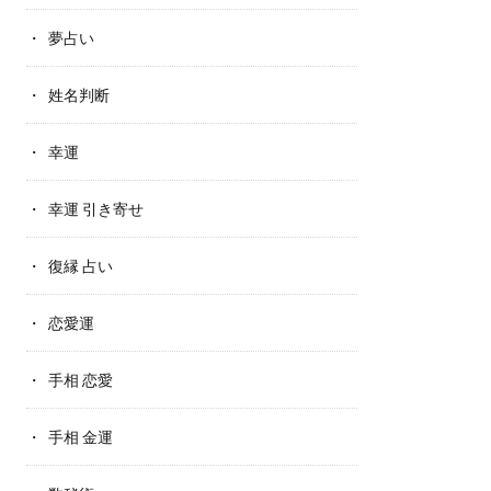
夢占い
姓名判断
幸運
幸運 引き寄せ
復縁 占い
恋愛運
手相 恋愛
手相 金運