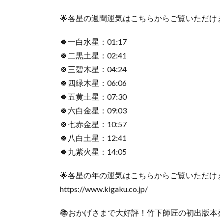
🌟各星の週間運気はこちらからご覧いただけ
🍀一白水星：01:17
🍀二黒土星：02:41
🍀三碧木星：04:24
🍀四緑木星：06:06
🍀五黄土星：07:30
🍀六白金星：09:03
🍀七赤金星：10:57
🍀八白土星：12:41
🍀九紫火星：14:05
🌟各星の年の運気はこちらからご覧いただけ
https://www.kigaku.co.jp/
📚おかげさまで大好評！竹下師匠の初出版本