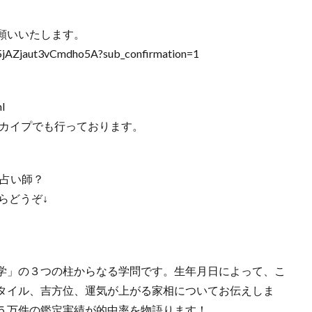
願いいたします。
5jAZjaut3vCmdho5A?sub_confirmation=1
l
カイプでも行っております。
 占い師？
らどうぞ↓
学」の３つの柱からなる学問です。生年月日によって、こ
タイル、吉方位、運気が上がる家相についてお伝えしま
５万件の鑑定実績が的中率を物語ります！