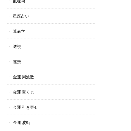
数秘術
星座占い
算命学
透視
運勢
金運 周波数
金運 宝くじ
金運 引き寄せ
金運 波動