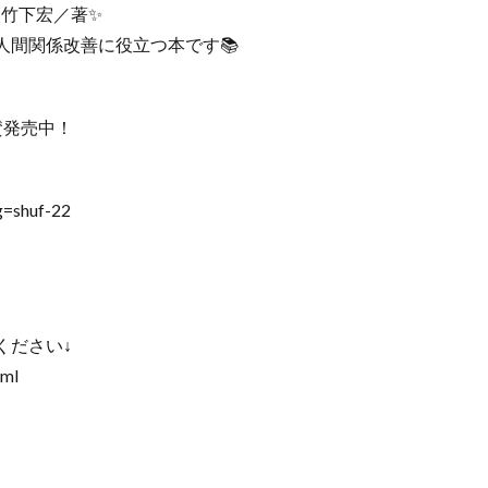
」竹下宏／著✨
人間関係改善に役立つ本です📚
賛発売中！
g=shuf-22
ください↓
tml