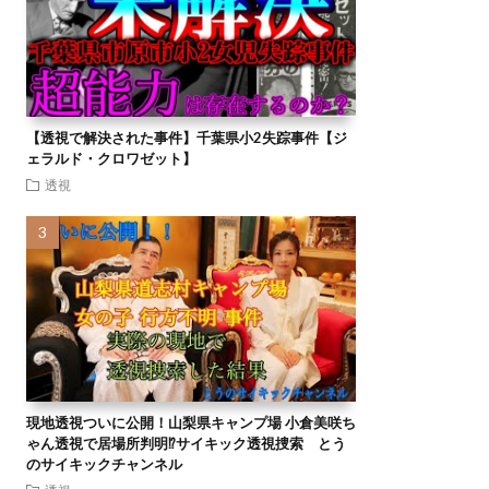
【透視で解決された事件】千葉県小2失踪事件【ジ
ェラルド・クロワゼット】
透視
現地透視ついに公開！山梨県キャンプ場 小倉美咲ち
ゃん透視で居場所判明⁉︎サイキック透視捜索 とう
のサイキックチャンネル