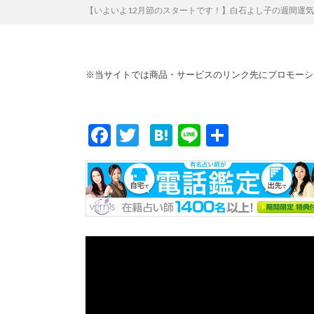
【いよいよ12月節のスタートです！】白石よし子の週間運気予
※当サイトでは商品・サービスのリンク先にプロモーシ
F
T
H
Li
共
ac
w
at
n
有
e
itt
e
e
b
er
n
o
a
o
k