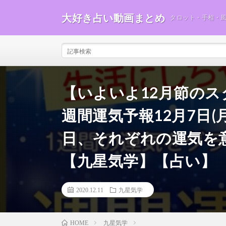
大好き占い動画まとめ
タロット・手相・
【いよいよ12月節の
週間運気予報12月7日(月
日、それぞれの運気を
【九星気学】【占い】
2020.12.11
九星気学
九星気学
HOME