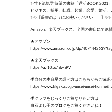
✨竹下流気学 待望の書籍「運活BOOK 2021
ビジネス、採用、転職、起業、恋愛、婚活、
✨✨【辞書のようにお使いください！！】✨✨
Amazon、楽天ブックス、全国の書店にて絶
★アマゾン
https://www.amazon.co.jp/dp/4074442639?ta
★楽天ブックス
https://a.r10.to/hlwhPV
🌟自分の本命星の調べ方はこちらからご確認
https://www.kigaku.co.jp/unsei/unsei-honmei.h
🌟グラフをじっくりご覧なりたい方は
白石よし子のブログをご覧くださいね！