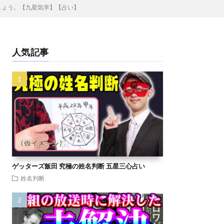
ましょう。【九星気学】【占い】
人気記事
ゲッターズ飯田 究極の姓名判断 五星三心占い
姓名判断