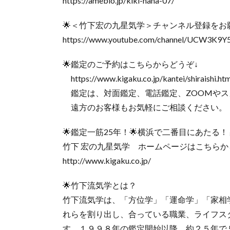
https://ameblo.jp/kiki-nana-07/
🌟＜竹下宏の九星気学＞チャンネル登録をお
https://www.youtube.com/channel/UCW3K9Y
🌟鑑定のご予約はこちらからどうぞ↓
https://www.kigaku.co.jp/kantei/shiraishi.htm
鑑定は、対面鑑定、電話鑑定、ZOOMやス
遠方のお客様もお気軽にご相談ください。
🌟鑑定一筋25年！🌟横浜で二番目にあたる！
竹下 宏の九星気学 ホームページはこちらか
http://www.kigaku.co.jp/
🌟竹下流気学とは？
竹下流気学は、「方位学」「運命学」「家相
れらを割り出し、合っている職業、ライフス
す。１９９８年の鑑定開始以降、約２５年で