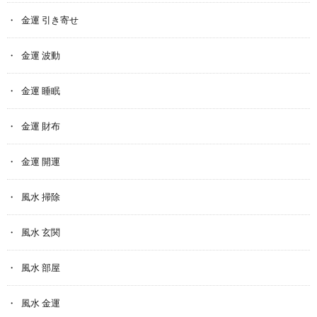
金運 引き寄せ
金運 波動
金運 睡眠
金運 財布
金運 開運
風水 掃除
風水 玄関
風水 部屋
風水 金運