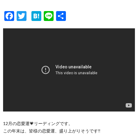
F
T
H
Li
共
ac
w
at
n
有
e
itt
e
e
b
er
n
o
a
o
k
12月の恋愛運💗リーディングです。
この年末は、皆様の恋愛運、盛り上がりそうです‼️