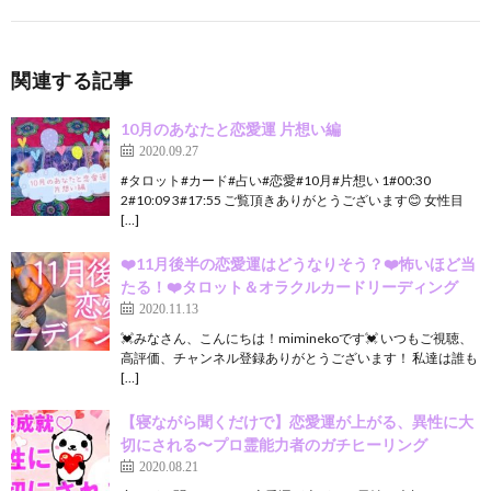
関連する記事
10月のあなたと恋愛運 片想い編
2020.09.27
#タロット#カード#占い#恋愛#10月#片想い 1#00:30
2#10:09 3#17:55 ご覧頂きありがとうございます😊 女性目
[…]
❤️11月後半の恋愛運はどうなりそう？❤️怖いほど当
たる！❤️タロット＆オラクルカードリーディング
2020.11.13
💓みなさん、こんにちは！miminekoです💓 いつもご視聴、
高評価、チャンネル登録ありがとうございます！ 私達は誰も
[…]
【寝ながら聞くだけで】恋愛運が上がる、異性に大
切にされる〜プロ霊能力者のガチヒーリング
2020.08.21