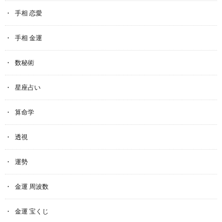
手相 恋愛
手相 金運
数秘術
星座占い
算命学
透視
運勢
金運 周波数
金運 宝くじ