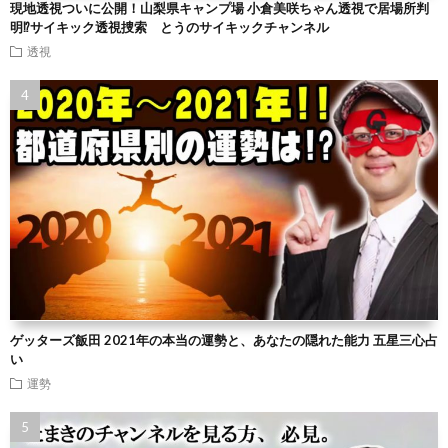
現地透視ついに公開！山梨県キャンプ場 小倉美咲ちゃん透視で居場所判
明⁉︎サイキック透視捜索 とうのサイキックチャンネル
透視
ゲッターズ飯田 2021年の本当の運勢と、あなたの隠れた能力 五星三心占
い
運勢