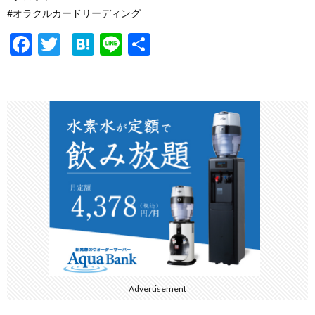
#オラクルカードリーディング
F
T
H
Li
共
ac
w
at
n
有
e
itt
e
e
b
er
n
o
a
o
k
Advertisement