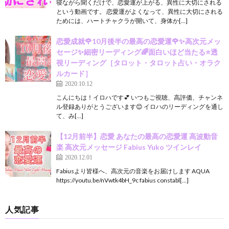
寝ながら聞くだけで、恋愛運が上がる、異性に大切にされる
という動画です。 恋愛運がよくなって、異性に大切にされる
ためには、ハートチャクラが開いて、身体か[…]
恋愛成就🌹10月後半の最高の恋愛運🌹✨高次元メッ
セージ✨細密リーディング🌈面白いほど当たる⭐️透
視リーディング［タロット・タロット占い・オラク
ルカード］
2020.10.12
こんにちは！イロハです💕 いつもご視聴、高評価、チャンネ
ル登録ありがとうございます😊 イロハのリーディングを通し
て、み[…]
【12月前半】恋愛 あなたの最高の恋愛運 高波動音
楽 高次元メッセージ Fabius Yuko ツインレイ
2020.12.01
Fabiusより皆様へ、高次元の音楽をお届けします AQUA
https://youtu.be/nVwtk4bH_9c fabius constabl[…]
人気記事