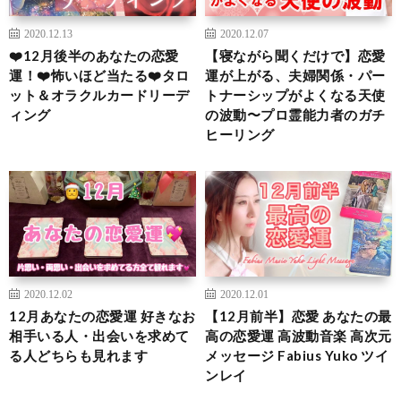
2020.12.13
2020.12.07
❤️12月後半のあなたの恋愛
【寝ながら聞くだけで】恋愛
運！❤️怖いほど当たる❤️タロ
運が上がる、夫婦関係・パー
ット＆オラクルカードリーデ
トナーシップがよくなる天使
ィング
の波動〜プロ霊能力者のガチ
ヒーリング
2020.12.02
2020.12.01
12月あなたの恋愛運 好きなお
【12月前半】恋愛 あなたの最
相手いる人・出会いを求めて
高の恋愛運 高波動音楽 高次元
る人どちらも見れます
メッセージ Fabius Yuko ツイ
ンレイ