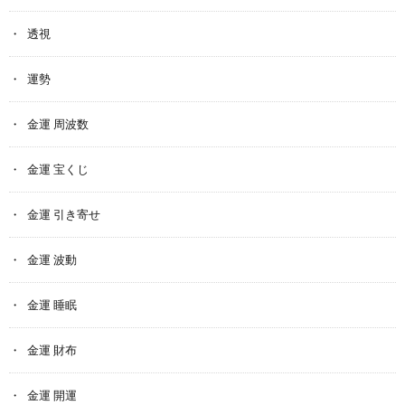
透視
運勢
金運 周波数
金運 宝くじ
金運 引き寄せ
金運 波動
金運 睡眠
金運 財布
金運 開運