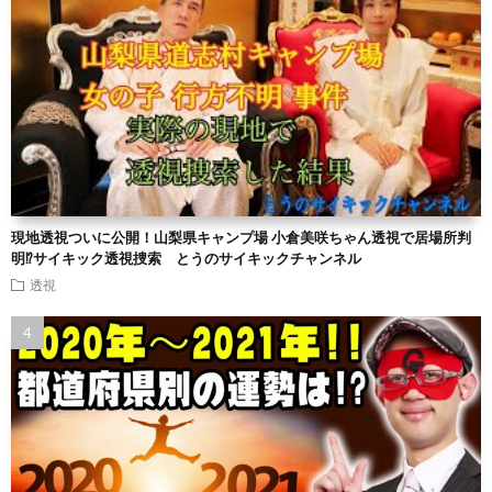
現地透視ついに公開！山梨県キャンプ場 小倉美咲ちゃん透視で居場所判
明⁉︎サイキック透視捜索 とうのサイキックチャンネル
透視