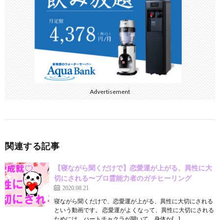
k
Advertisement
関連する記事
【寝ながら聞くだけで】恋愛運が上がる、異性に大
切にされる〜プロ霊能力者のガチヒーリング
2020.08.21
寝ながら聞くだけで、恋愛運が上がる、異性に大切にされる
という動画です。 恋愛運がよくなって、異性に大切にされる
ためには、ハートチャクラが開いて、身体か[…]