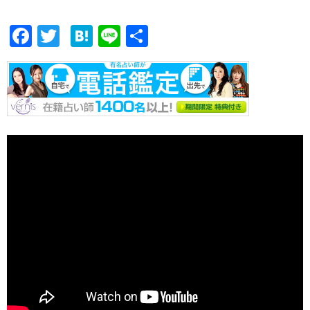
F
T
H
Li
共
ac
w
at
n
有
e
itt
e
e
b
er
n
o
a
o
k