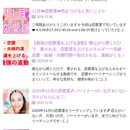
11月❤️恋愛運❤️気をつけると良いこと✨
2020.11.08
ご視聴ありがとうございます☺️ 今回は恋愛運で引いています
❤️ A 1:06 B 27:39 C 45:26 end 1:06:19 受けとっていただ[…]
【最強の恋愛運を上げる波動】寝ながら聞くだけ
で、愛される、恋愛運を上げるエネルギー〜良縁・
恋愛・結婚・夫婦円満〜告白される、連絡がくる！
2020.06.16
寝ながら聞くだけで、愛される、恋愛運を上げるエネルギー
をインストールする動画です。 恋愛やパートナーシップがう
まくいって、幸せな気持ち、感情を味わうこ[…]
2020年11月の恋愛運💕パートナーがいる方＆いない
方✨どちらにも🙆‍♀️
2020.11.05
2020年11月の恋愛運をリーディングしています💕 恋人がい
ない方、片思いの方、パートナーがいる方、全てに向けての
リーディングです✨ […]