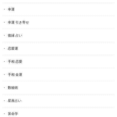
幸運
幸運 引き寄せ
復縁 占い
恋愛運
手相 恋愛
手相 金運
数秘術
星座占い
算命学