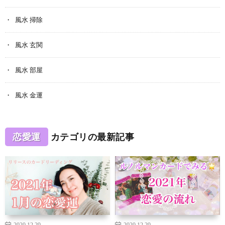
風水 掃除
風水 玄関
風水 部屋
風水 金運
恋愛運
カテゴリの最新記事
2020.12.29
2020.12.29