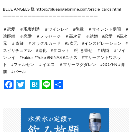
BLUE ANGELS 様 https://blueangelonline.com/oracle_cards.html
ーーーーーーーーーーーーーーーーーーーーーーー
＃恋愛 ＃現実創造 ＃ツインレイ #復縁 ＃サイレント期間 ＃
遠距離 ＃恋愛 ＃メッセージ ＃高次元 ＃結婚 #恋愛 #高次
元 ＃奇跡 ＃オラクルカード #5次元 #インスピレーション #
スピリチュアル #進化 #タロット #引き寄せ ＃結婚 ＃ツイ
ンレイ #Fabius #Yuko #NINAS #ニナス #マリーアントワネッ
ト #フェルセン ＃イエス ＃マリーマグダレン #GOZEN #御
前 #パール
F
T
H
Li
共
ac
w
at
n
有
e
itt
e
e
b
er
n
o
a
o