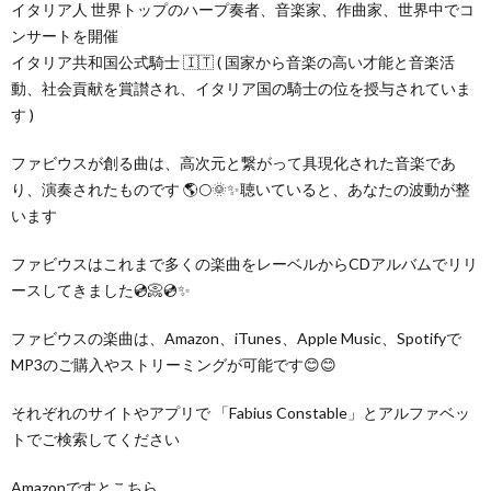
イタリア人 世界トップのハープ奏者、音楽家、作曲家、世界中でコ
ンサートを開催
イタリア共和国公式騎士 🇮🇹 ( 国家から音楽の高い才能と音楽活
動、社会貢献を賞讃され、イタリア国の騎士の位を授与されていま
す )
ファビウスが創る曲は、高次元と繋がって具現化された音楽であ
り、演奏されたものです 🌎🌕🌞✨聴いていると、あなたの波動が整
います
ファビウスはこれまで多くの楽曲をレーベルからCDアルバムでリリ
ースしてきました💿📀💿✨
ファビウスの楽曲は、Amazon、iTunes、Apple Music、Spotifyで
MP3のご購入やストリーミングが可能です😊😊
それぞれのサイトやアプリで 「Fabius Constable」とアルファベッ
トでご検索してください
Amazonですとこちら