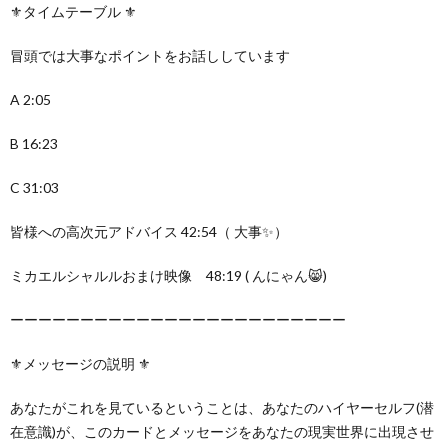
⚜️タイムテーブル ⚜️
冒頭では大事なポイントをお話ししています
A 2:05
B 16:23
C 31:03
皆様への高次元アドバイス 42:54（ 大事✨）
ミカエルシャルルおまけ映像 48:19 ( んにゃん😸)
ーーーーーーーーーーーーーーーーーーーーーーーー
⚜️メッセージの説明 ⚜️
あなたがこれを見ているということは、あなたのハイヤーセルフ(潜
在意識)が、このカードとメッセージをあなたの現実世界に出現させ