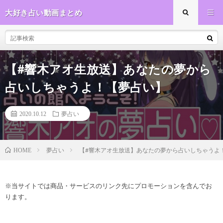
大好き占い動画まとめ
【#響木アオ生放送】あなたの夢から
占いしちゃうよ！【夢占い】
2020.10.12
夢占い
夢占い
【#響木アオ生放送】あなたの夢から占いしちゃうよ
HOME
※当サイトでは商品・サービスのリンク先にプロモーションを含んでお
ります。