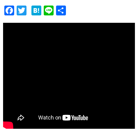
F
T
H
Li
共
ac
w
at
n
有
e
itt
e
e
b
er
n
o
a
o
k