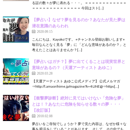
る証の数々が夢に表れる・・・。 ＝＝＝＝＝＝＝＝＝＝＝＝
＝＝＝＝＝＝＝＝＝＝＝＝＝＝ 今回はスト[…]
【夢占い】なぜ？夢を見るのか？あなたが見た夢は
潜在意識のあらわれ
2020.09.15
こんにちは、Kayokoです。 ⭐︎チャンネル登録お願いします⭐︎
毎日なんとなく見る「夢」に 「どんな意味があるのか？」と
考えたことはありませんか？[…]
【夢占いはガチ？】夢に出てくることは現実世界と
意味があるの？（天運アーティスト あゆこ）
2020.03.28
【天運アーティスト あゆこ公式メディア】 公式メルマガ
⇒http://l.amaorihime.jp/magazine?k=4 LINE@⇒https[…]
【衝撃夢診断】絶対に見てはいけない「危険な夢」
とは！？あなたに危険を知らせる数々の夢・・・
【改訂版】
2018.02.08
夢占いをご存知でしょうか？ 夢で見た内容は、なぜか様々な
事を 暗示をしていることがあります。 そして、その中でも、