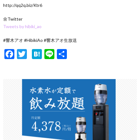
http://qq2q.biz/Ktr6
🌼Twitter
Tweets by hibiki_ao
#響木アオ #HibikiAo #響木アオ生放送
F
T
H
Li
共
ac
w
at
n
有
e
itt
e
e
b
er
n
o
a
o
k