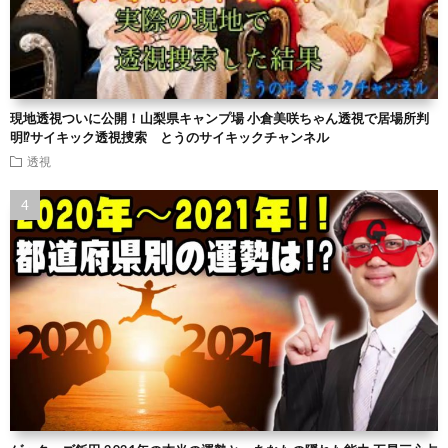
現地透視ついに公開！山梨県キャンプ場 小倉美咲ちゃん透視で居場所判
明⁉︎サイキック透視捜索 とうのサイキックチャンネル
透視