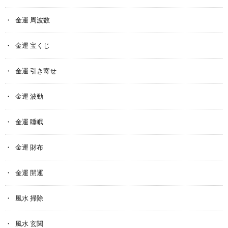
金運 周波数
金運 宝くじ
金運 引き寄せ
金運 波動
金運 睡眠
金運 財布
金運 開運
風水 掃除
風水 玄関