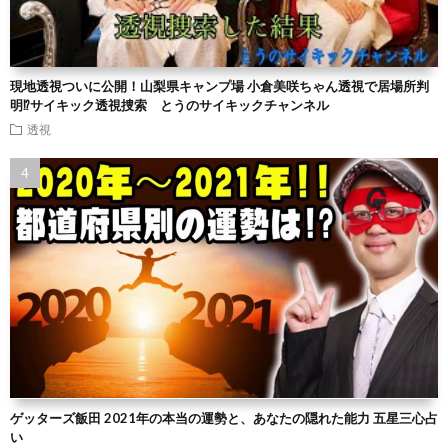
現地透視ついに公開！山梨県キャンプ場 小倉美咲ちゃん透視で居場所判
明⁉︎サイキック透視捜索 とうのサイキックチャンネル
透視
ゲッターズ飯田 2021年の本当の運勢と、あなたの隠れた能力 五星三心占
い