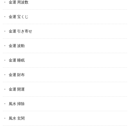
金運 周波数
金運 宝くじ
金運 引き寄せ
金運 波動
金運 睡眠
金運 財布
金運 開運
風水 掃除
風水 玄関