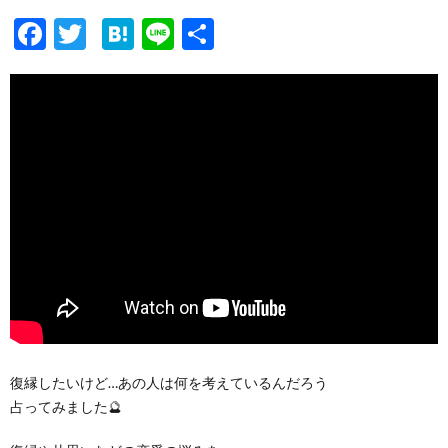
F
T
H
Li
共
ac
w
at
n
有
e
itt
e
e
b
er
n
o
a
o
k
復縁したいけど…あの人は何を考えているんだろう
占ってみました🔮