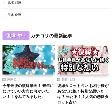
風水 部屋
風水 金運
復縁 占い
カテゴリの最新記事
2020.12.14
2020.12.12
今年最後の復縁動画！ 来年に
復縁タロット占い お相手様が
むけていい方向に向かいた
あなたに抱く特別な想いと
い！！をみてみました。
は？ 当たる？？人気の恋愛タ
ロット占い