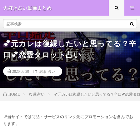
大好き占い動画まとめ
💕元カレは復縁したいと思ってる？辛
口💕恋愛タロット占い
2020.09.29
復縁 占い
復縁 占い
💕元カレは復縁したいと思ってる？辛口💕恋愛タ
HOME
※当サイトでは商品・サービスのリンク先にプロモーションを含んでお
ります。