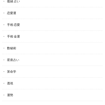
復縁 占い
恋愛運
手相 恋愛
手相 金運
数秘術
星座占い
算命学
透視
運勢