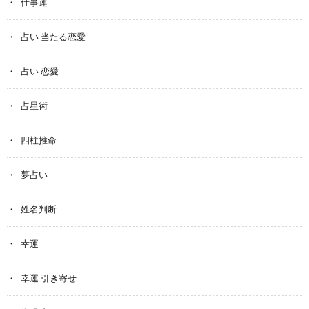
仕事運
占い 当たる恋愛
占い 恋愛
占星術
四柱推命
夢占い
姓名判断
幸運
幸運 引き寄せ