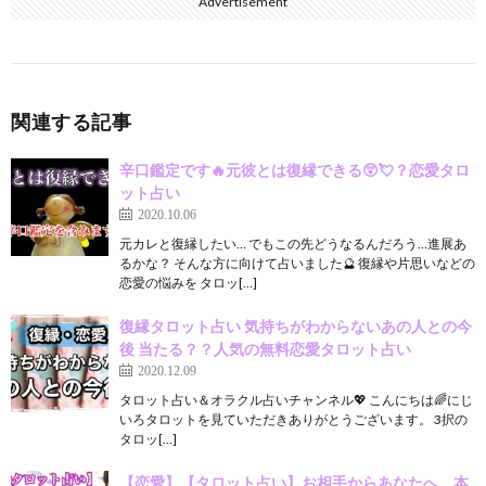
Advertisement
関連する記事
辛口鑑定です🔥元彼とは復縁できる😲💘？恋愛タロ
ット占い
2020.10.06
元カレと復縁したい… でもこの先どうなるんだろう…進展あ
るかな？ そんな方に向けて占いました🔮 復縁や片思いなどの
恋愛の悩みを タロッ[…]
復縁タロット占い 気持ちがわからないあの人との今
後 当たる？？人気の無料恋愛タロット占い
2020.12.09
タロット占い＆オラクル占いチャンネル💖 こんにちは🌈にじ
いろタロットを見ていただきありがとうございます。 3択の
タロッ[…]
【恋愛】【タロット占い】お相手からあなたへ、本