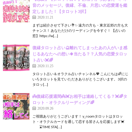
音のメッセージ。復縁、不倫、片思いの恋愛運を鑑
定しました！【タロット3択】
2020.11.21
まずは紹介させて下さい💐✨ 遠方の方も・東京近郊の方も大
チャンス！ あなただけのリーディングを今すぐ！ 【占いの
窓】https://w[…]
復縁タロット占い🔮離れてしまったあの人がいま感
じるあなたへの想い🍀当たる？？人気の恋愛タロッ
ト占い💓🌈
2020.11.25
タロット占い＆オラクル占いチャンネル💖 こんにちは🌈にじ
いろタロットを見ていただきありがとうございます。 3択の
タロッ[…]
👼復縁応援週間👼💓お相手は連絡してくる？💓🌈タ
ロット・オラクルリーディング🌈
2020.09.26
ご視聴ありがとうございます！ y_roomタロットはタロッ
ト・オラクルカードを通して恋する皆さんを応援します💓
⌛TIME STA[…]