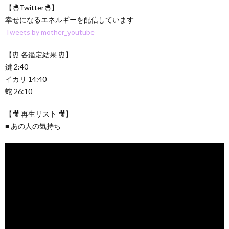
【🐣Twitter🐣】
幸せになるエネルギーを配信しています
Tweets by mother_youtube
【⏰ 各鑑定結果 ⏰】
鍵 2:40
イカリ 14:40
蛇 26:10
【🎥 再生リスト 🎥】
■ あの人の気持ち