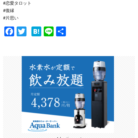
#恋愛タロット
#復縁
#片思い
F
T
H
Li
共
ac
w
at
n
有
e
itt
e
e
b
er
n
o
a
o
k