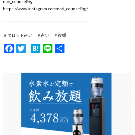
nori_counseling
https://www.instagram.com/nori_counseling/
ーーーーーーーーーーーーーーーーーーーー
＃タロット占い ＃占い ＃復縁
F
T
H
Li
共
ac
w
at
n
有
e
itt
e
e
b
er
n
o
a
o
k