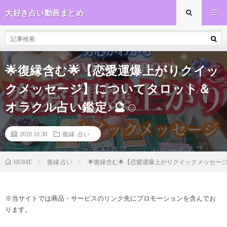
大好き占い動画まとめ
🌟復縁含む🌟【恋愛運爆上がりクイッ
クメッセージ】についてタロット＆
オラクル占い鑑定♪🔮☺️
2020.10.30
復縁 占い
復縁 占い
🌟復縁含む🌟【恋愛運爆上がりクイックメッセージ
HOME
※当サイトでは商品・サービスのリンク先にプロモーションを含んでお
ります。