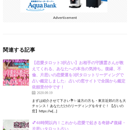
Advertisement
関連する記事
【恋愛タロット3択占い】お相手の守護霊さんが教
えてくれる、あなたへの本当の気持ち。復縁、不
倫、片思いの恋愛運を3択タロットリーディングで
占い鑑定しました♩占いの窓サイトで全国から鑑定
依頼受付中です！
2020.09.19
まずは紹介させて下さい💐✨ 遠方の方も・東京近郊の方も大
チャンス！ あなただけのリーディングを今すぐ！ 【占いの
窓】https://w[…]
💕48時間以内！これから恋愛で起きる奇跡💕復縁・
片思いタロット占い