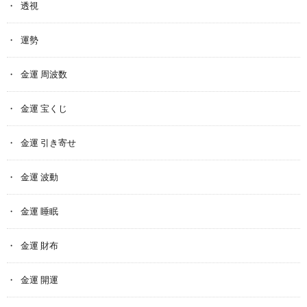
透視
運勢
金運 周波数
金運 宝くじ
金運 引き寄せ
金運 波動
金運 睡眠
金運 財布
金運 開運