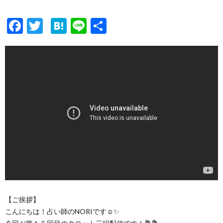
F
T
H
Li
共
ac
w
at
n
有
e
itt
e
e
b
er
n
o
a
o
k
【ご挨拶】
こんにちは！占い師のNORIです☺️✨