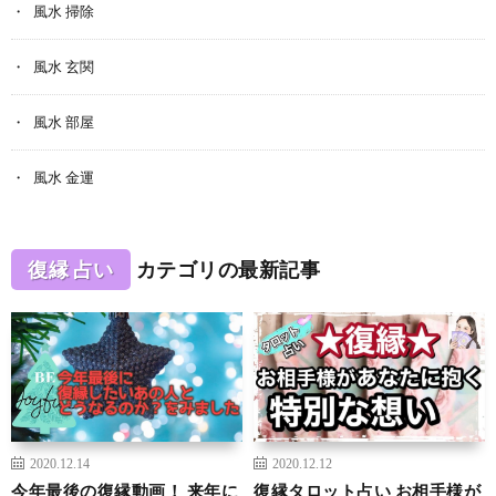
風水 掃除
風水 玄関
風水 部屋
風水 金運
復縁 占い
カテゴリの最新記事
2020.12.14
2020.12.12
今年最後の復縁動画！ 来年に
復縁タロット占い お相手様が