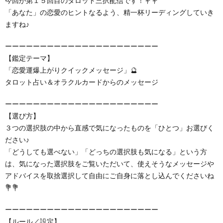
今回が第１５回目のタロット三択配信です！💐💐
「あなた」の恋愛のヒントなるよう、精一杯リーディングしていき
ますね♪
ーーーーーーーーーーーーーーーーーーーーーー
【鑑定テーマ】
「恋愛運爆上がりクイックメッセージ」🔮
タロット占い＆オラクルカードからのメッセージ
ーーーーーーーーーーーーーーーーーーーーーー
【選び方】
３つの選択肢の中から直感で気になったものを「ひとつ」お選びく
ださい♪
「どうしても選べない」「どっちの選択肢も気になる」という方
は、気になった選択肢をご覧いただいて、使えそうなメッセージや
アドバイスを取捨選択して自由にご自身に落とし込んでくださいね
💐💐
ーーーーーーーーーーーーーーーーーーーーーー
【ルール／設定】