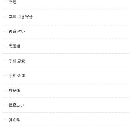
幸運
幸運 引き寄せ
復縁 占い
恋愛運
手相 恋愛
手相 金運
数秘術
星座占い
算命学