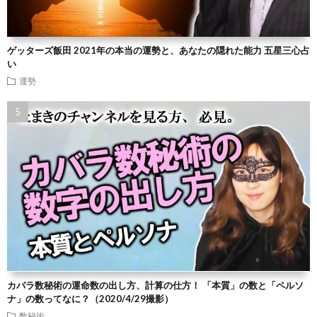
ゲッターズ飯田 2021年の本当の運勢と、あなたの隠れた能力 五星三心占
い
運勢
カバラ数秘術の運命数の出し方、計算の仕方！ 「本質」の数と「ペルソ
ナ」の数ってなに？（2020/4/29撮影）
数秘術