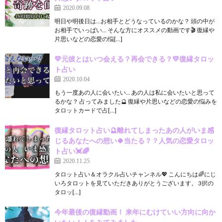
2020.09.08
明日や明後日は…お相手とどうなっているのかな？ 頭の中が
お相手でいっぱい… そんな方にオススメの動画です🎬 復縁や
片思いなどの恋愛の悩[…]
💛元彼とはいつ会える？再会できる？💛復縁タロッ
ト占い
2020.10.04
もう一度あの人に会いたい… あの人は私に会いたいと思って
るかな？ 占ってみました🔮 復縁や片思いなどの恋愛の悩みを
タロットカードで占[…]
復縁タロット占い🔮離れてしまったあの人がいま感
じるあなたへの想い🍀当たる？？人気の恋愛タロッ
ト占い💓🌈
2020.11.25
タロット占い＆オラクル占いチャンネル💖 こんにちは🌈にじ
いろタロットを見ていただきありがとうございます。 3択の
タロッ[…]
今年最後の復縁動画！ 来年にむけていい方向に向か