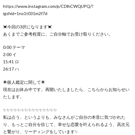
https://www.instagram.com/p/CDlhCWQlJPQ/?
igshid=1no1t031m2f7d
💓今回の3択になります💓
あくまでご参考程度に、ご自分軸でお受け取りください。
0:00 テーマ
2:00 イ
15:41 ロ
26:17 ハ
🌟個人鑑定に関して🌟
現在はお休み中です。再開いたしましたら、こちらからお知らせい
たします。
✨✨✨✨✨✨✨✨✨✨✨✨✨✨✨
私は占う、というよりも、みなさんがご自分の本音に気づかれた
り、もっとご自分を信じて、幸せな恋愛を叶えられるよう、高次元
と繋がり、リーディングをしています✨