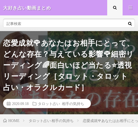
大好き占い動画まとめ
恋愛成就🌹あなたはお相手にとって、
どんな存在？与えている影響🌹細密リ
ーディング🌈面白いほど当たる⭐️透視
リーディング［タロット・タロット
占い・オラクルカード］
2020.09.18
タロット占い 相手の気持ち
タロット占い 相手の気持ち
恋愛成就🌹あなたはお相手にと
HOME