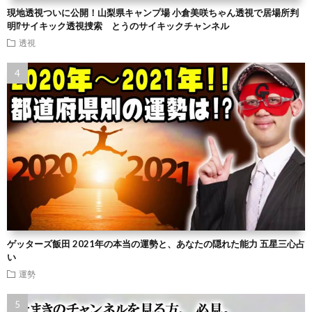
現地透視ついに公開！山梨県キャンプ場 小倉美咲ちゃん透視で居場所判
明⁉︎サイキック透視捜索 とうのサイキックチャンネル
透視
ゲッターズ飯田 2021年の本当の運勢と、あなたの隠れた能力 五星三心占
い
運勢