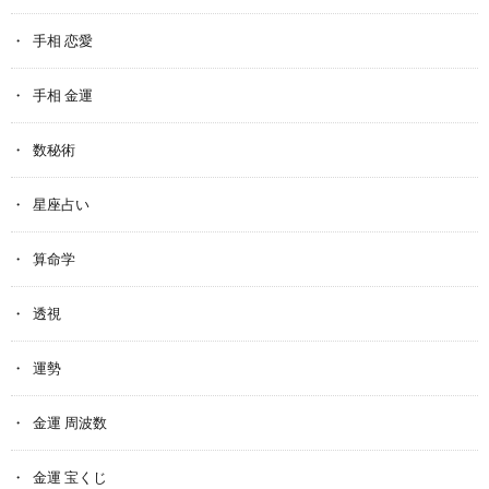
手相 恋愛
手相 金運
数秘術
星座占い
算命学
透視
運勢
金運 周波数
金運 宝くじ