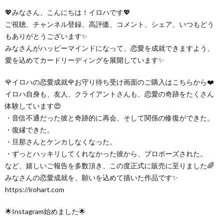
💖みなさん、こんにちは！イロハです💖
ご視聴、チャンネル登録、高評価、コメント、シェア、いつもどう
もありがとうございます✨
みなさんがハッピーマインドになって、恋愛を成就できますよう、
愛を込めてカードリーディングを展開しています✨
🌹イロハの恋愛成就🌹お守り待ち受け画面のご購入はこちらから❤️
イロハ自身も、友人、クライアントさんも、恋愛の奇跡をたくさん
体験しています😍
・音信不通だった彼と奇跡的に再会、そして関係の修復ができた。
・復縁できた。
・旦那さんとケンカしなくなった。
・ずっとハッキリしてくれなかった彼から、プロポーズされた。
など、嬉しいご報告を多数頂き、この度正式に販売に至りました🌈
みなさんの恋愛成就を、願いを込めて描いた作品です✨
https://irohart.com
🌟Instagram始めました🌟