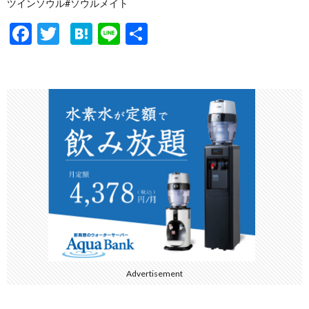
ツインソウル#ソウルメイト
F
T
H
Li
共
ac
w
at
n
有
e
itt
e
e
b
er
n
o
a
o
k
Advertisement