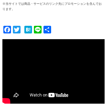
※当サイトでは商品・サービスのリンク先にプロモーションを含んでお
ります。
F
T
H
Li
共
ac
w
at
n
有
e
itt
e
e
b
er
n
o
a
o
k