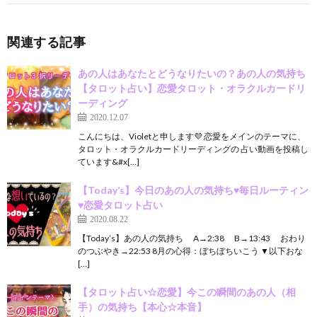
関連する記事
あの人はあなたとどうなりたいの？あの人の気持ち
【タロット占い】恋愛タロット・オラクルカードリ
ーディング
2020.12.07
こんにちは、Violetと申します💜 恋愛をメインのテーマに、
タロット・オラクルカードリーディングの 占い動画を投稿し
ています&#x[…]
【Today’s】今日のあの人の気持ち♥毎日ルーティン
♥恋愛タロット占い
2020.08.22
【Today’s】あの人の気持ち A→2:38 B→13:43 おわり
のつぶやき→22:53 8月の心得：ぼちぼちいこう ▼以下おな
[…]
【タロット占い☆恋愛】今この瞬間のあの人（相
手）の気持ち【本心☆本音】