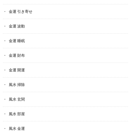
金運 引き寄せ
金運 波動
金運 睡眠
金運 財布
金運 開運
風水 掃除
風水 玄関
風水 部屋
風水 金運