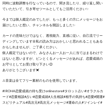
同時に波動調整を行なっているので、聞き流したり、繰り返し聞い
ていただいて、引き寄せツールとしてもご活用ください✨
今までは個人鑑定のみでしたが、もっと多くの方にメッセージをお
届けしたいと想い、チャンネルを開設しました✨
カードの意味だけではなく、透視能力、直感に従い、自己流でリー
ディングしています🌼私の読み方はおかしいと思われることもある
かもしれませんが、ご了承ください。
個人鑑定ではないので、みなさんお一人お一人に当てはまるわけで
はないと思いますが、ピンとくるメッセージがあれば、恋愛成就の
お守りとしてお受け取り下さい😌
ありがとうございます💓
⚠︎音楽は全てフリー素材のものを使用しています。
#IROHA恋愛成就の待ち受けonlinestore#タロット占い#オラクルカ
ード#恋愛相談#占い#恋愛成就#人生相談#相手の気持ち#恋愛#開運#
スピリチュアル#高次元#高次元メッセージ#運命の人#ツインレイ#