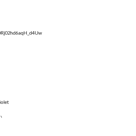
Y0Rj02hd6aqH_d4Uw
iolet
い