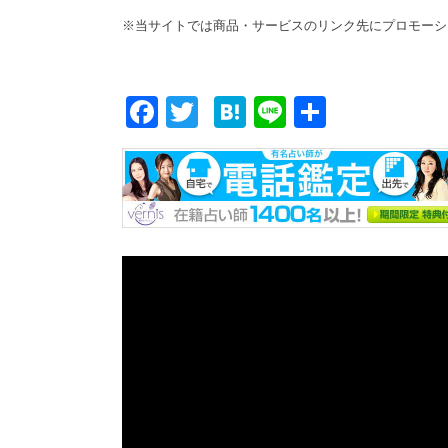
※当サイトでは商品・サービスのリンク先にプロモーシ
F
T
H
Li
共
ac
w
at
n
有
e
itt
e
e
b
er
n
o
a
o
k