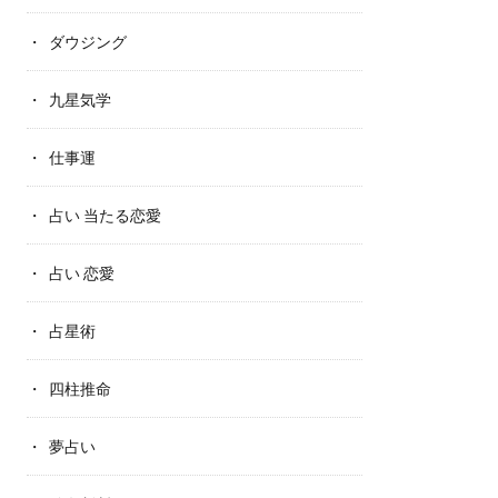
ダウジング
九星気学
仕事運
占い 当たる恋愛
占い 恋愛
占星術
四柱推命
夢占い