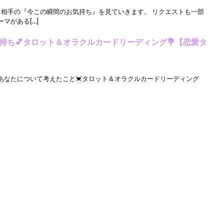
回はお相手の『今この瞬間のお気持ち』を見ていきます。 リクエストも一部
マがある[…]
持ち💕タロット＆オラクルカードリーディング💐【恋愛タ
あなたについて考えたこと💓タロット＆オラクルカードリーディング