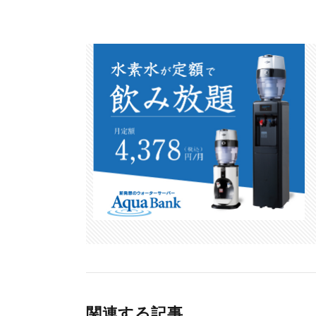
ac
w
at
n
有
e
itt
e
e
b
er
n
o
a
o
k
関連する記事