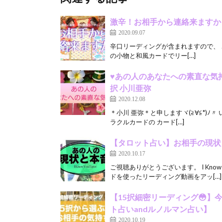
激辛！お相手から連絡来ますか
2020.09.07
辛口リーディングが含まれますので、 ご覧の際
の小物と和風カードでリー[…]
♥あの人のあなたへの素直な気
択 小川亜弥
2020.12.08
＊小川 亜弥＊と申しますヾ(≧∀≦*)ﾉ
ラクルカードの カード[…]
【タロット占い】お相手の現状
2020.10.17
ご視聴ありがとうございます。 I Kno
ドを使ったリーディング動画をアッ[…]
【15択細密リーディング😳】
ト占いandルノルマン占い】
2020.10.19