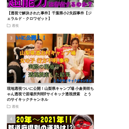
【透視で解決された事件】千葉県小2失踪事件【ジ
ェラルド・クロワゼット】
透視
現地透視ついに公開！山梨県キャンプ場 小倉美咲ち
ゃん透視で居場所判明⁉︎サイキック透視捜索 とう
のサイキックチャンネル
透視