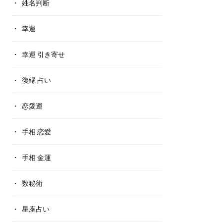
姓名判断
幸運
幸運 引き寄せ
復縁 占い
恋愛運
手相 恋愛
手相 金運
数秘術
星座占い