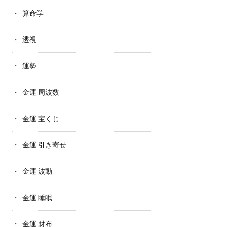
算命学
透視
運勢
金運 周波数
金運 宝くじ
金運 引き寄せ
金運 波動
金運 睡眠
金運 財布