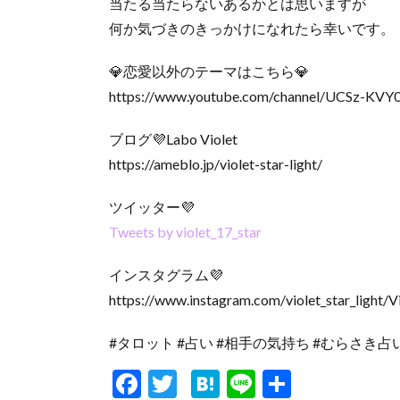
当たる当たらないあるかとは思いますが
何か気づきのきっかけになれたら幸いです。
💎恋愛以外のテーマはこちら💎
https://www.youtube.com/channel/UCSz-KV
ブログ💜Labo Violet
https://ameblo.jp/violet-star-light/
ツイッター💜
Tweets by violet_17_star
インスタグラム💜
https://www.instagram.com/violet_star_light/V
#タロット #占い #相手の気持ち #むらさき占
F
T
H
Li
共