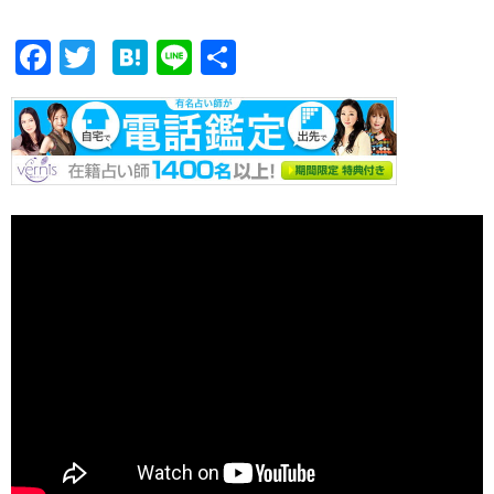
F
T
H
Li
共
ac
w
at
n
有
e
itt
e
e
b
er
n
o
a
o
k