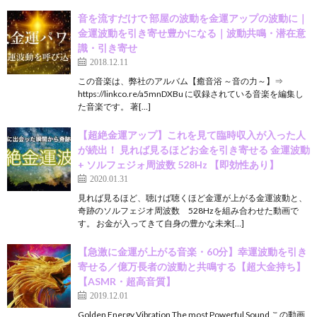
音を流すだけで 部屋の波動を金運アップの波動に｜
金運波動を引き寄せ豊かになる｜波動共鳴・潜在意
識・引き寄せ
2018.12.11
この音楽は、弊社のアルバム【癒音浴 ～音の力～】⇒
https://linkco.re/a5mnDXBu に収録されている音楽を編集し
た音楽です。 著[…]
【超絶金運アップ】これを見て臨時収入が入った人
が続出！ 見れば見るほどお金を引き寄せる 金運波動
+ ソルフェジォ周波数 528Hz 【即効性あり】
2020.01.31
見れば見るほど、聴けば聴くほど金運が上がる金運波動と、
奇跡のソルフェジオ周波数 528Hzを組み合わせた動画で
す。 お金が入ってきて自身の豊かな未来[…]
【急激に金運が上がる音楽・60分】幸運波動を引き
寄せる／億万長者の波動と共鳴する【超大金持ち】
【ASMR・超高音質】
2019.12.01
Golden Energy Vibration The most Powerful Sound この動画