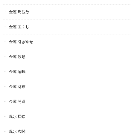
金運 周波数
金運 宝くじ
金運 引き寄せ
金運 波動
金運 睡眠
金運 財布
金運 開運
風水 掃除
風水 玄関