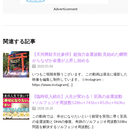
Advertisement
関連する記事
【天河辨財天社参拝】超強力金運波動 見始めた瞬間
からなぜか金運が上昇し始める
2020.05.04
いつもご視聴有難うございます。 この動画は過去に撮影した
映像を編集し制作しています。 ☆Instagram：
https://www.instagram[…]
【臨時収入続出】人生が変わる！至高の金運波動
+ソルフェジオ周波数528hz+741hz+852hz+963hz
2020.10.20
この動画では、幸せになりたいという願望を実現に導く至高
の金運波動と DNAの修復、奇跡のソルフェジオ周波数528hz
問題を解決するソルフェジオ周波数[…]