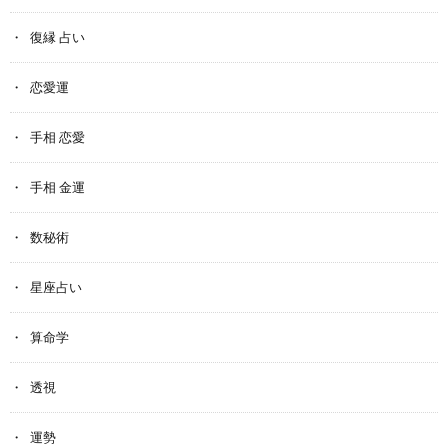
復縁 占い
恋愛運
手相 恋愛
手相 金運
数秘術
星座占い
算命学
透視
運勢