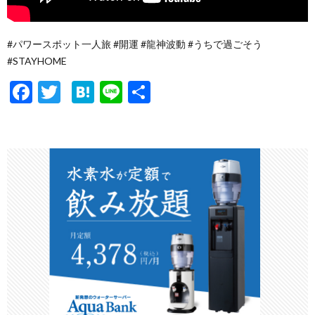
#パワースポット一人旅 #開運 #龍神波動 #うちで過ごそう
#STAYHOME
F
T
H
Li
共
ac
w
at
n
有
e
itt
e
e
b
er
n
o
a
o
k