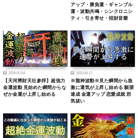
アップ・勝負運・ギャンブル
運・波動共鳴・シンクロニシ
ティ・引き寄せ・招財音樂
2020.05.04
2020.04.12
【天河辨財天社参拝】超強力
※龍神波動※見た瞬間から急
金運波動 見始めた瞬間からな
激に運気が上昇し始める 願望
ぜか金運が上昇し始める
達成 金運アップ 恋愛成就 邪
気祓い