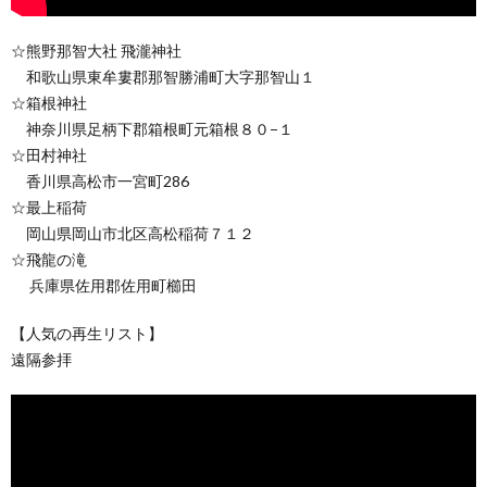
☆熊野那智大社 飛瀧神社
和歌山県東牟婁郡那智勝浦町大字那智山１
☆箱根神社
神奈川県足柄下郡箱根町元箱根８０−１
☆田村神社
香川県高松市一宮町286
☆最上稲荷
岡山県岡山市北区高松稲荷７１２
☆飛龍の滝
兵庫県佐用郡佐用町櫛田
【人気の再生リスト】
遠隔参拝