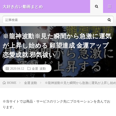
大好き占い動画まとめ
※龍神波動※見た瞬間から急激に運気
が上昇し始める 願望達成 金運アップ
恋愛成就 邪気祓い
2020.04.12
金運 波動
金運 波動
※龍神波動※見た瞬間から急激に運気が上昇し始める
HOME
※当サイトでは商品・サービスのリンク先にプロモーションを含んでお
ります。