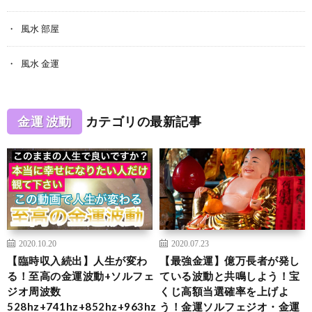
風水 部屋
風水 金運
金運 波動
カテゴリの最新記事
2020.10.20
2020.07.23
【臨時収入続出】人生が変わ
【最強金運】億万長者が発し
る！至高の金運波動+ソルフェ
ている波動と共鳴しよう！宝
ジオ周波数
くじ高額当選確率を上げよ
528hz+741hz+852hz+963hz
う！金運ソルフェジオ・金運