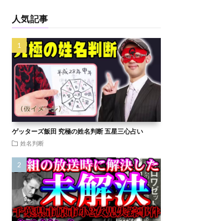
人気記事
ゲッターズ飯田 究極の姓名判断 五星三心占い
姓名判断