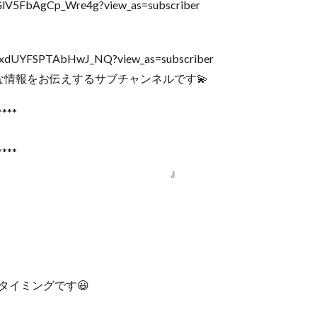
GlV5FbAgCp_Wre4g?view_as=subscriber
Q7xdUYFSPTAbHwJ_NQ?view_as=subscriber
 な情報をお伝えするサブチャンネルです💫
****
****
付き合う人 』 』
タイミングです😃