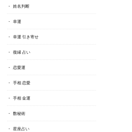
姓名判断
幸運
幸運 引き寄せ
復縁 占い
恋愛運
手相 恋愛
手相 金運
数秘術
星座占い