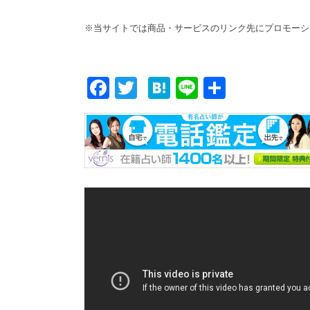
※当サイトでは商品・サービスのリンク先にプロモーシ
F
T
H
Li
共
ac
w
at
n
有
e
itt
e
e
b
er
n
o
a
o
k