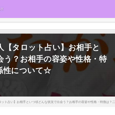
風水
う人【タロット占い】お相手と
会う？お相手の容姿や性格・特
係性について☆
タロット占い】お相手といつ頃どんな状況で出会う？お相手の容姿や性格・特徴は？