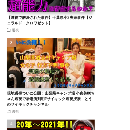
【透視で解決された事件】千葉県小2失踪事件【ジ
ェラルド・クロワゼット】
透視
現地透視ついに公開！山梨県キャンプ場 小倉美咲ち
ゃん透視で居場所判明⁉︎サイキック透視捜索 とう
のサイキックチャンネル
透視