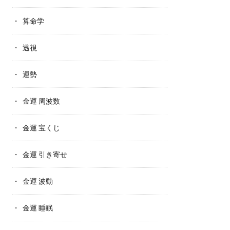
算命学
透視
運勢
金運 周波数
金運 宝くじ
金運 引き寄せ
金運 波動
金運 睡眠