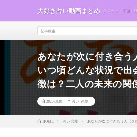
大好き占い動画まとめ
タロット・手相・
あなたが次に付き合
いつ頃どんな状況で出
徴は？二人の未来の関
2020.09.01
占い 恋愛
占い 恋愛
あなたが次に付き合う人【
HOME