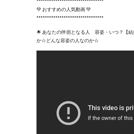
********************************
💚 おすすめの人気動画 💚
********************************
🌟 あなたの伴侶となる人 容姿・いつ？【
か☆どんな容姿の人なのか☆