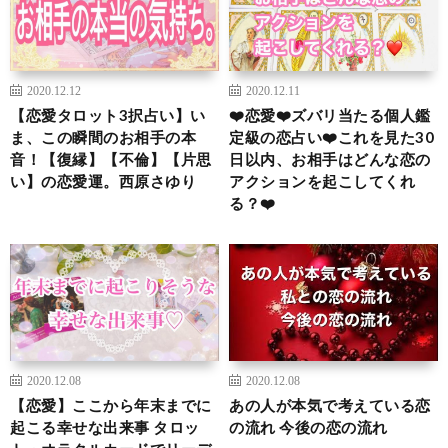
2020.12.12
2020.12.11
【恋愛タロット3択占い】い
❤️恋愛❤️ズバリ当たる個人鑑
ま、この瞬間のお相手の本
定級の恋占い❤️これを見た30
音！【復縁】【不倫】【片思
日以内、お相手はどんな恋の
い】の恋愛運。西原さゆり
アクションを起こしてくれ
る？❤️
2020.12.08
2020.12.08
【恋愛】ここから年末までに
あの人が本気で考えている恋
起こる幸せな出来事 タロッ
の流れ 今後の恋の流れ