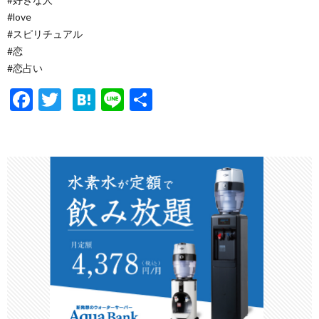
#love
#スピリチュアル
#恋
#恋占い
F
T
H
Li
共
ac
w
at
n
有
e
itt
e
e
b
er
n
o
a
o
k