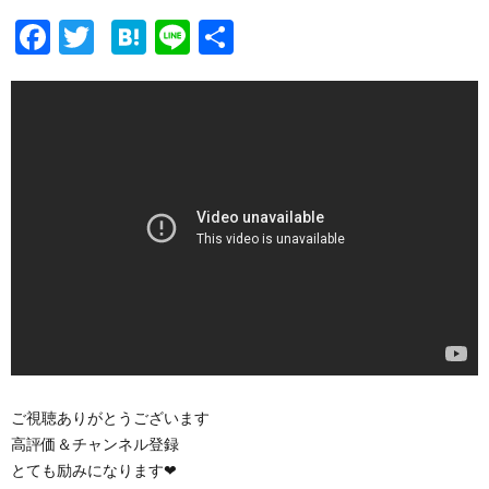
F
T
H
Li
共
ac
w
at
n
有
e
itt
e
e
b
er
n
o
a
o
k
ご視聴ありがとうございます
高評価＆チャンネル登録
とても励みになります❤