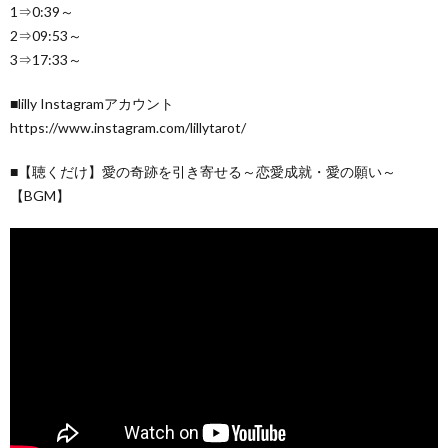
1⇒0:39～
2⇒09:53～
3⇒17:33～
■lilly Instagramアカウント
https://www.instagram.com/lillytarot/
■【聴くだけ】愛の奇跡を引き寄せる～恋愛成就・愛の願い～
【BGM】