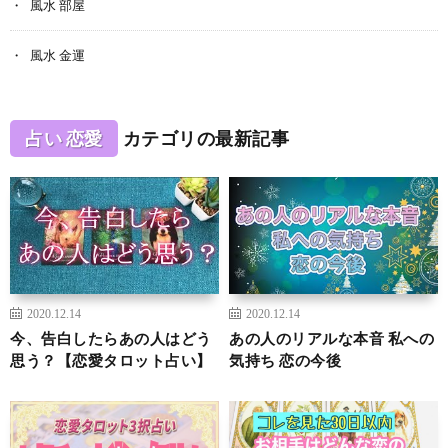
風水 部屋
風水 金運
占い 恋愛
カテゴリの最新記事
2020.12.14
2020.12.14
今、告白したらあの人はどう
あの人のリアルな本音 私への
思う？【恋愛タロット占い】
気持ち 恋の今後