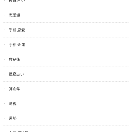
復縁 占い
恋愛運
手相 恋愛
手相 金運
数秘術
星座占い
算命学
透視
運勢