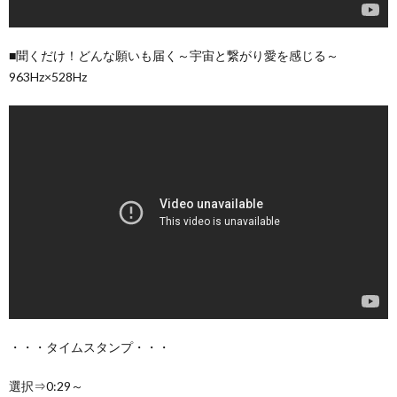
■聞くだけ！どんな願いも届く～宇宙と繋がり愛を感じる～
963Hz×528Hz
・・・タイムスタンプ・・・
選択⇒0:29～