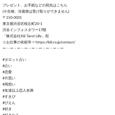
プレゼント、お手紙などの宛先はこちら
(※生物、冷蔵便は受け取りができません)
〒150-0031
東京都渋谷区桜丘町20-1
渋谷インフォスタワー17階
「株式会社Kiii Tarot Lilly」宛
☆お仕事の依頼等⇒ https://kiii.co.jp/contact/
ー・ー・ー・ー・ー・ー・ー・ー・ー
#タロット占い
#占い
#恋愛
#片思い
#両想い
#友達以上恋人未満
#すきぴ
#ぴえん
#好き
#好きな人