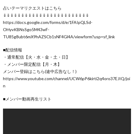
占いテーマリクエストはこちら
⇓⇓⇓⇓⇓⇓⇓⇓⇓⇓⇓⇓⇓⇓⇓⇓⇓⇓⇓⇓⇓⇓⇓⇓
https://docs.google.com/forms/d/e/1FAIpQLSd-
OHyvKBNsSgo5M43wF-
TU85g8ubt6mX9hAZSCb1sNF4Gl4A/viewform?usp=sf_link
■配信情報
・通常配信【火・水・金・土・日】
・メンバー限定配信【月・木】
メンバー登録はこちら(途中広告なし！)
https://www.youtube.com/channel/UCW6pP6kirti2q4oro37EJIQ/joi
n
■メンバー動画再生リスト