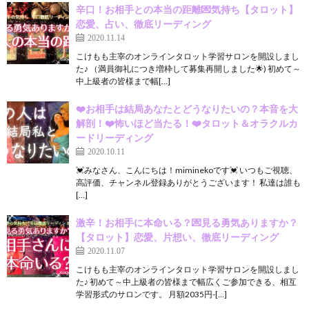
辛口！お相手との本当の距離💌気持ち【タロット】
恋愛、占い、徹底リーディング
2020.11.14
こけもも主宰のオンラインタロット学習サロンを開設しまし
た♪ （満員御礼につき増枠して募集再開しました🌟) 初めて～
中上級者の皆様まで幅[…]
❤️お相手は結局あなたとどうなりたいの？本音を大
解剖！❤️怖いほど当たる！❤️タロット＆オラクルカ
ードリーディング
2020.10.11
💓みなさん、こんにちは！miminekoです💓 いつもご視聴、
高評価、チャンネル登録ありがとうございます！ 私達は誰も
[…]
激辛！お相手に本命いる？💌見る勇気ありますか？
【タロット】恋愛、片想い、徹底リーディング
2020.11.07
こけもも主宰のオンラインタロット学習サロンを開設しまし
た♪ 初めて～中上級者の皆様まで幅広くご参加できる、相互
学習形式のサロンです。 月額2035円-[…]