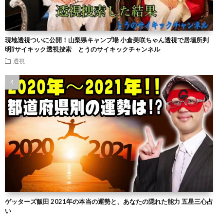
現地透視ついに公開！山梨県キャンプ場 小倉美咲ちゃん透視で居場所判
明⁉︎サイキック透視捜索 とうのサイキックチャンネル
透視
ゲッターズ飯田 2021年の本当の運勢と、あなたの隠れた能力 五星三心占
い