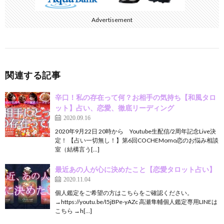
Advertisement
関連する記事
辛口！私の存在って何？お相手の気持ち【和風タロ
ット】占い、恋愛、徹底リーディング
2020.09.16
2020年9月22日 20時から Youtube生配信/2周年記念Live決
定！ 【占い一切無し！】第6回COCHEMomo恋のお悩み相談
室（結構言う[…]
最近あの人が心に決めたこと【恋愛タロット占い】
2020.11.04
個人鑑定をご希望の方はこちらをご確認ください。
→https://youtu.be/I5jBPe-yAZc 高瀬隼輔個人鑑定専用LINEは
こちら →h[…]