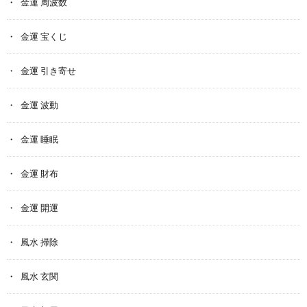
金運 周波数
金運 宝くじ
金運 引き寄せ
金運 波動
金運 睡眠
金運 財布
金運 開運
風水 掃除
風水 玄関