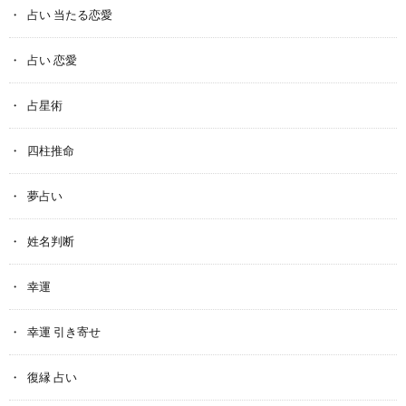
占い 当たる恋愛
占い 恋愛
占星術
四柱推命
夢占い
姓名判断
幸運
幸運 引き寄せ
復縁 占い