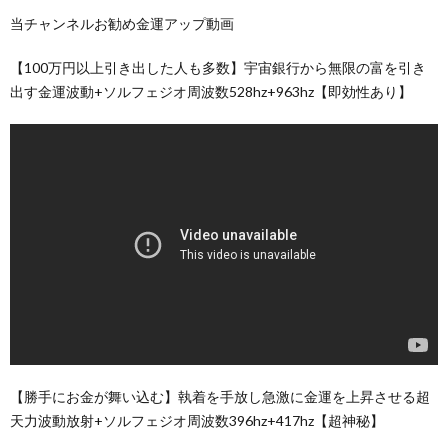
当チャンネルお勧め金運アップ動画
【100万円以上引き出した人も多数】宇宙銀行から無限の富を引き
出す金運波動+ソルフェジオ周波数528hz+963hz【即効性あり】
【勝手にお金が舞い込む】執着を手放し急激に金運を上昇させる超
天力波動放射+ソルフェジオ周波数396hz+417hz【超神秘】