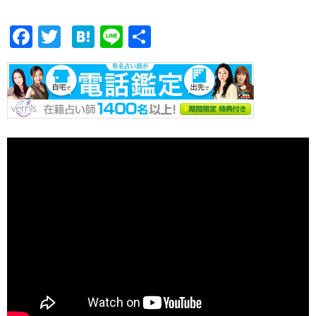
F
T
H
Li
共
ac
w
at
n
有
e
itt
e
e
b
er
n
o
a
o
k