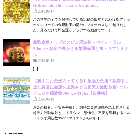
Golden akashic record frequency
2016.06.17
この世界の全てを保持している記録の殿堂と言われる アカシ
ックレコードの金銀財宝の部分にフォーカスして 創りだし
た、見るだけで即金運がアップする動画です[…]
最強金運アップのスピン周波数 – バイノーラル
90min – お金の豊かさを繁栄幸運と富 – サブリミナ
ル
2018.03.16
[…]
【勝手にお金が入ってくる】超強力金運！執着を手
放し急激に金運を上昇させる超天力波動放射+ソル
フェジオ周波数396hz+417hz【超神秘】
2020.06.19
お金の執着、不安を手放し、瞬時に金運波動を急上昇させる
超天力波動放射と、 トラウマ、恐怖心、不安を緩和するソル
フェジオ周波数396hz マイナスからの[…]