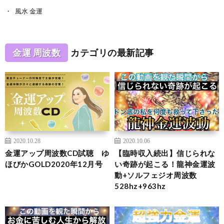
風水 金運
金運 周波数
カテゴリの最新記事
2020.10.28
2020.10.06
金運アップ周波数CD試聴 ゆ
【臨時収入続出】信じられな
ほびかGOLD2020年12月号
い奇跡が起こる！龍神金運波
動+ソルフェジオ周波数
528hz+963hz