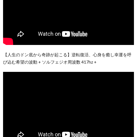
【人生のドン底から奇跡が起こる】逆転復活、心身を癒し幸運を呼
び込む希望の波動 + ソルフェジオ周波数 417hz +