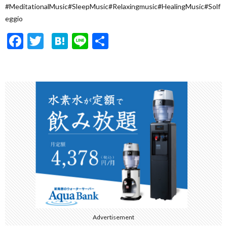
#MeditationalMusic#SleepMusic#Relaxingmusic#HealingMusic#Solf
eggio
F
T
H
Li
共
ac
w
at
n
有
e
itt
e
e
b
er
n
o
a
o
k
Advertisement