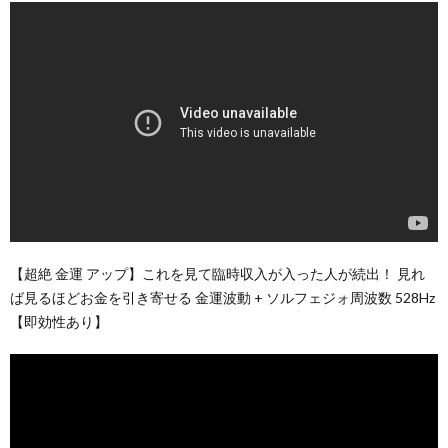
【超絶 金運 アップ】これを見て臨時収入が入った人が続出！ 見れ
ば見るほどお金を引き寄せる 金運波動 + ソルフェジォ周波数 528Hz
【即効性あり】