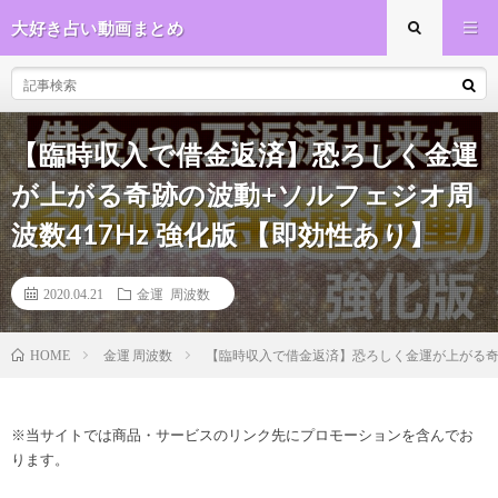
大好き占い動画まとめ
【臨時収入で借金返済】恐ろしく金運
が上がる奇跡の波動+ソルフェジオ周
波数417Hz 強化版 【即効性あり】
2020.04.21
金運 周波数
金運 周波数
【臨時収入で借金返済】恐ろしく金運が上がる奇跡
HOME
※当サイトでは商品・サービスのリンク先にプロモーションを含んでお
ります。