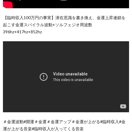
【臨時収入100万円の事実】潜在意識を書き換え、金運上昇連鎖を
起こす金運スパイラル波動+ソルフェジオ周波数
396hz+417hz+852hz
＃金運波動#開運＃金運＃金運アップ＃金運が上がる#臨時収入#金
運が上がる音楽#臨時収入が入ってくる音楽