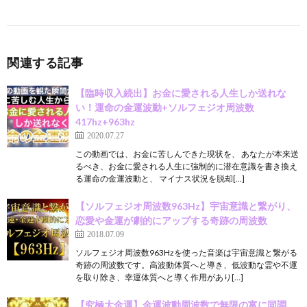
関連する記事
【臨時収入続出】お金に愛される人生しか送れな
い！運命の金運波動+ソルフェジオ周波数
417hz+963hz
2020.07.27
この動画では、お金に苦しんできた現状を、 あなたが本来送
るべき、お金に愛される人生に強制的に潜在意識を書き換え
る運命の金運波動と、 マイナス状況を脱却[…]
【ソルフェジオ周波数963Hz】宇宙意識と繋がり、
恋愛や金運が劇的にアップする奇跡の周波数
2018.07.09
ソルフェジオ周波数963Hzを使った音楽は宇宙意識と繋がる
奇跡の周波数です。高波動体質へと導き、低波動な霊や不運
を取り除き、幸運体質へと導く作用があり[…]
【究極大金運】金運波動周波数で無限の富に同調