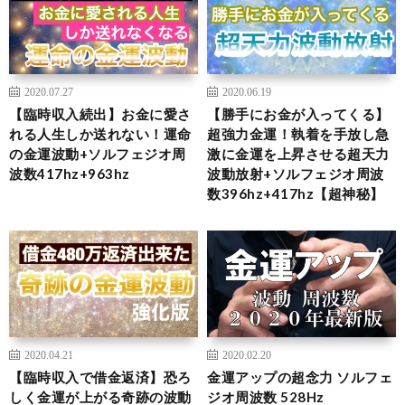
2020.07.27
2020.06.19
【臨時収入続出】お金に愛さ
【勝手にお金が入ってくる】
れる人生しか送れない！運命
超強力金運！執着を手放し急
の金運波動+ソルフェジオ周
激に金運を上昇させる超天力
波数417hz+963hz
波動放射+ソルフェジオ周波
数396hz+417hz【超神秘】
2020.04.21
2020.02.20
【臨時収入で借金返済】恐ろ
金運アップの超念力 ソルフェ
しく金運が上がる奇跡の波動
ジオ周波数 528Hz