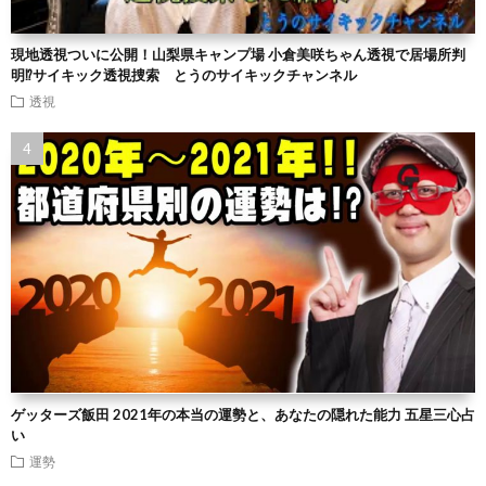
現地透視ついに公開！山梨県キャンプ場 小倉美咲ちゃん透視で居場所判
明⁉︎サイキック透視捜索 とうのサイキックチャンネル
透視
ゲッターズ飯田 2021年の本当の運勢と、あなたの隠れた能力 五星三心占
い
運勢