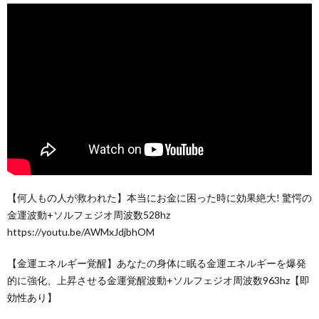
【何人もの人が救われた】本当にお金に困った時に効果絶大! 驚愕の
金運波動+ソルフェジオ周波数528hz
https://youtu.be/AWMxJdjbhOM
【金運エネルギー覚醒】あなたの身体に眠る金運エネルギーを爆発
的に強化、上昇させる金運覚醒波動+ソルフェジオ周波数963hz【即
効性あり】