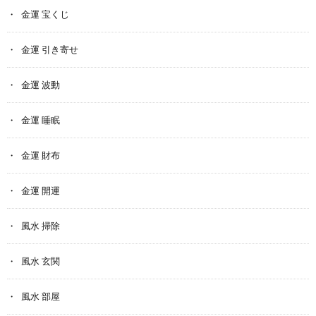
金運 宝くじ
金運 引き寄せ
金運 波動
金運 睡眠
金運 財布
金運 開運
風水 掃除
風水 玄関
風水 部屋