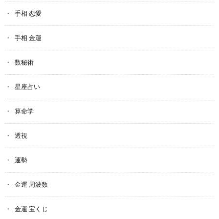
手相 恋愛
手相 金運
数秘術
星座占い
算命学
透視
運勢
金運 周波数
金運 宝くじ