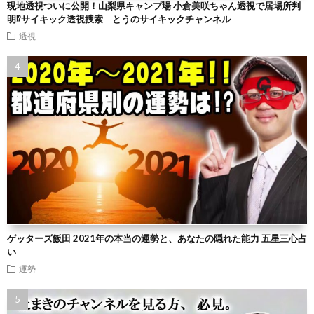
現地透視ついに公開！山梨県キャンプ場 小倉美咲ちゃん透視で居場所判
明⁉︎サイキック透視捜索 とうのサイキックチャンネル
透視
ゲッターズ飯田 2021年の本当の運勢と、あなたの隠れた能力 五星三心占
い
運勢