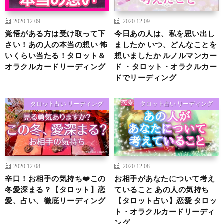
2020.12.09
2020.12.09
覚悟がある方は受け取って下
今日あの人は、私を思い出し
さい！あの人の本当の想い 怖
ましたか いつ、どんなことを
いくらい当たる！タロット＆
想いましたか ルノルマンカー
オラクルカードリーディング
ド ・タロット・オラクルカー
ドでリーディング
タロット占い リーディング
タロット占い リーディング
2020.12.08
2020.12.08
辛口！お相手の気持ち❤️この
お相手があなたについて考え
冬愛深まる？【タロット】恋
ていること あの人の気持ち
愛、占い、徹底リーディング
【タロット占い】恋愛 タロッ
ト・オラクルカードリーディ
ング