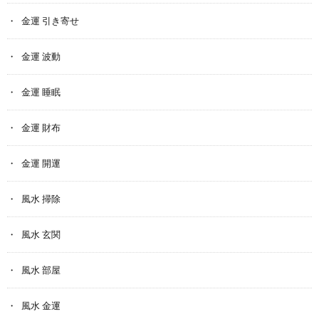
金運 引き寄せ
金運 波動
金運 睡眠
金運 財布
金運 開運
風水 掃除
風水 玄関
風水 部屋
風水 金運