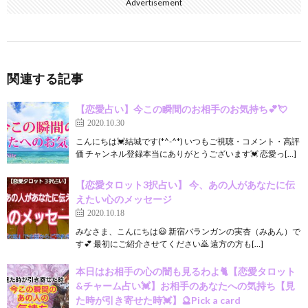
Advertisement
関連する記事
【恋愛占い】今この瞬間のお相手のお気持ち💕💘
2020.10.30
こんにちは💓結城です(*^-^*) いつもご視聴・コメント・高評
価 チャンネル登録本当にありがとうございます💓 恋愛っ[…]
【恋愛タロット3択占い】 今、あの人があなたに伝
えたい心のメッセージ
2020.10.18
みなさま、こんにちは😃 新宿バランガンの実杏（みあん）で
す💕 最初にご紹介させてください🙇 遠方の方も[…]
本日はお相手の心の闇も見るわよ🐈【恋愛タロット
&チャーム占い💓】お相手のあなたへの気持ち【見
た時が引き寄せた時💓】🔮Pick a card