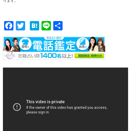
ります。
F
T
H
Li
共
ac
w
at
n
有
e
itt
e
e
b
er
n
o
a
o
k