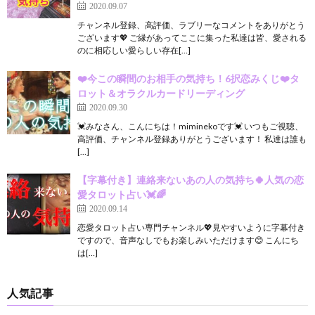
2020.09.07
チャンネル登録、高評価、ラブリーなコメントをありがとう
ございます💖 ご縁があってここに集った私達は皆、愛される
のに相応しい愛らしい存在[…]
❤️今この瞬間のお相手の気持ち！6択恋みくじ❤️タ
ロット＆オラクルカードリーディング
2020.09.30
💓みなさん、こんにちは！miminekoです💓 いつもご視聴、
高評価、チャンネル登録ありがとうございます！ 私達は誰も
[…]
【字幕付き】連絡来ないあの人の気持ち🍀人気の恋
愛タロット占い💓🌈
2020.09.14
恋愛タロット占い専門チャンネル💖見やすいように字幕付き
ですので、音声なしでもお楽しみいただけます😊 こんにち
は[…]
人気記事