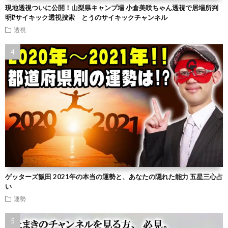
現地透視ついに公開！山梨県キャンプ場 小倉美咲ちゃん透視で居場所判
明⁉︎サイキック透視捜索 とうのサイキックチャンネル
透視
ゲッターズ飯田 2021年の本当の運勢と、あなたの隠れた能力 五星三心占
い
運勢