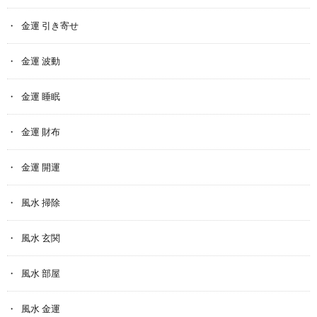
金運 引き寄せ
金運 波動
金運 睡眠
金運 財布
金運 開運
風水 掃除
風水 玄関
風水 部屋
風水 金運