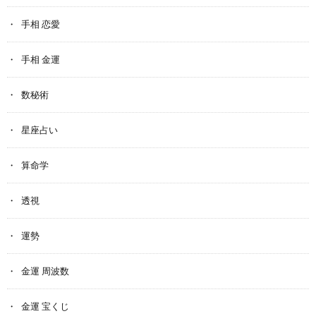
手相 恋愛
手相 金運
数秘術
星座占い
算命学
透視
運勢
金運 周波数
金運 宝くじ