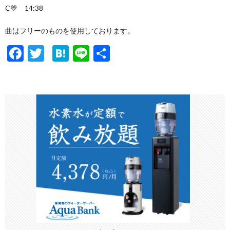
C💛 14:38
曲はフリーのものを使用しております。
F
T
H
Li
共
ac
w
at
n
有
e
itt
e
e
b
er
n
o
a
o
k