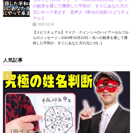
の献身を通して獲得した平和が、すぐにあなた方の
元にやって来ます 音声入《幸せの法則 スピリチュ
アル 》
2020.10.24
【スピリチュアル】マイク・クインシーのハイアーセルフか
らのメッセージ～2020年10月23日～光への献身を通して獲
得した平和が、すぐにあなた方の元にや[…]
人気記事