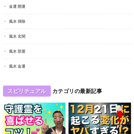
金運 開運
風水 掃除
風水 玄関
風水 部屋
風水 金運
スピリチュアル
カテゴリの最新記事