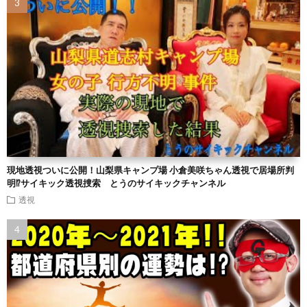
現地透視ついに公開！山梨県キャンプ場 小倉美咲ちゃん透視で居場所判
明⁉︎サイキック透視捜索 とうのサイキックチャンネル
透視