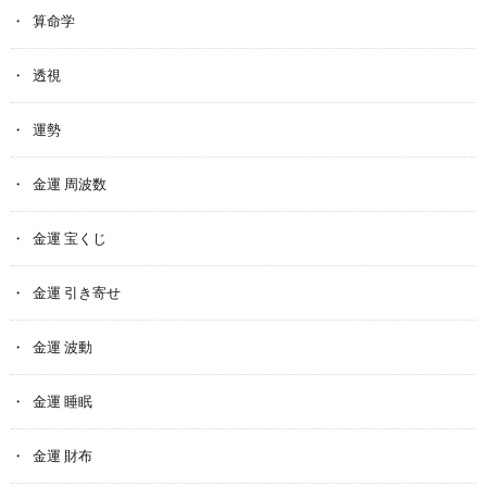
算命学
透視
運勢
金運 周波数
金運 宝くじ
金運 引き寄せ
金運 波動
金運 睡眠
金運 財布