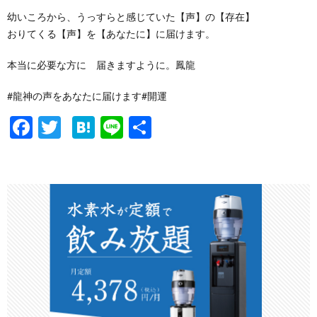
幼いころから、うっすらと感じていた【声】の【存在】
おりてくる【声】を【あなたに】に届けます。
本当に必要な方に 届きますように。鳳龍
#龍神の声をあなたに届けます#開運
F
T
H
Li
共
ac
w
at
n
有
e
itt
e
e
b
er
n
o
a
o
k