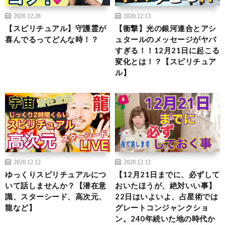
2020.12.28
2020.12.13
【スピリチュアル】守護霊が
【衝撃】光の銀河連合とアシ
喜んでるってどんな時！？
ュタールのメッセージがヤバ
すぎる！！12月21日に起こる
変化とは！？【スピリチュア
ル】
2020.12.12
2020.12.12
ゆっくりスピリチュアルにつ
【12月21日までに、必ずして
いて話しませんか？【潜在意
おいたほうが、絶対いい事】
識、スターシード、高次元、
22日はいよいよ、占星術では
龍など】
グレートコンジャンクショ
ン。240年続いた地の時代か