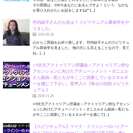
その原因は、100％あなたにあるんですよ！ という、なかな
か受け入れがたいお話をしますね(*´[…]
竹内結子さんの人生は？ スピリチュアル算命学をや
りました。
2020.09.28
心からご冥福をお祈り致します。 竹内結子さんのスピリチュ
アル算命学を見ました。 他の方にも言えることなので、見て
ね。[…]
∞9次元アクトゥリアン評議会～アクトゥリアン的な
アセンションに向けたアチューンメント～ダニエル
さん経由～私たちが今ここに投影しているエネルギ
ーを感じて下さい。音声入り《幸せの法則 スピリチ
ュアル 》
2020.11.28
∞9次元アクトゥリアン評議会～アクトゥリアン的なアセンシ
ョンに向けたアチューンメント～ダニエルさん経由～私たち
が今ここに投影しているエネルギーを感じて[…]
【スピリチュアル】マイク・クインシーのハイアー
セルフからのメッセージ～2020年10月23日～光へ