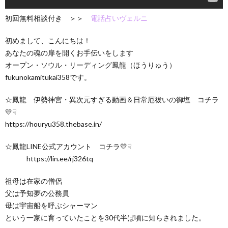
初回無料相談付き ＞＞
電話占いヴェルニ
初めまして、こんにちは！
あなたの魂の扉を開くお手伝いをします
オープン・ソウル・リーディング鳳龍（ほうりゅう）
fukunokamitukai358です。
☆鳳龍 伊勢神宮・異次元すぎる動画＆日常厄祓いの御塩 コチラ
💛☟
https://houryu358.thebase.in/
☆鳳龍LINE公式アカウント コチラ💛☟
https://lin.ee/rj326tq
祖母は在家の僧侶
父は予知夢の公務員
母は宇宙船を呼ぶシャーマン
という一家に育っていたことを30代半ば頃に知らされました。