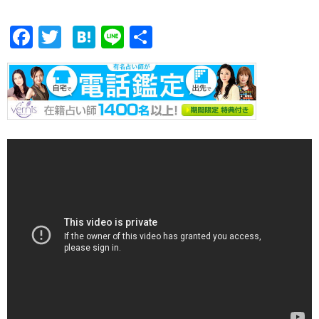
F
T
H
Li
共
ac
w
at
n
有
e
itt
e
e
b
er
n
o
a
o
k