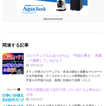
Advertisement
関連する記事
スピリチュアルにありがちな ”宇宙の導き” 間違
って解釈しているかも？
2020.08.28
オランダ発スピリチュアル・本当の統合と覚醒をナビゲート
する宇宙学校、ディラのチャネリング誘導瞑想ヒーリング、
宇宙人や宇宙のお話。真我に目覚めて自我（イ[…]
対立の原因は全て自分で作っている!? 人と争わない
方法
2020.09.07
今日は、あなたが誰かと対立をしたり喧嘩になる場合・・・