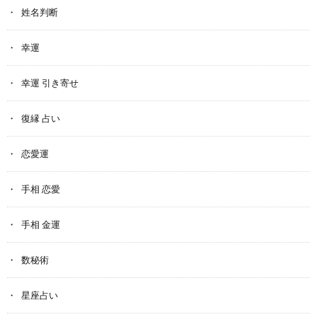
姓名判断
幸運
幸運 引き寄せ
復縁 占い
恋愛運
手相 恋愛
手相 金運
数秘術
星座占い