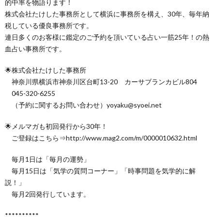
的中率を物語ります！
株式会社たけした事務所として横浜に事務所を構え、30年、毎年納
税している優良事務所です。
連日多くのお客様に鑑定のご予約を頂いている占い一筋25年！の熱
血占い事務所です。
🌟株式会社たけした事務所
神奈川県横浜市神奈川区台町13-20 カーサブランカビル804
045-320-6255
（予約に関するお問い合わせ）yoyaku@syoei.net
🌟メルマガも初回発行から30年！
ご登録はこちら⇒http://www.mag2.com/m/0000010632.html
毎月1日は「毎月の運勢」
毎月15日は「気学の質問コーナー」「時事問題を気学的に解
説！」
毎月2回発行しています。
**********