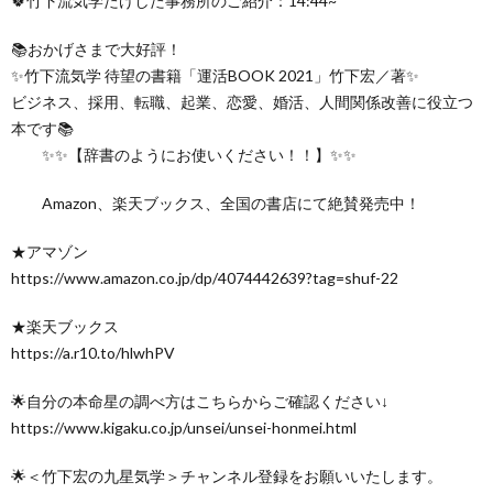
🍀竹下流気学たけした事務所のご紹介：14:44~
📚おかげさまで大好評！
✨竹下流気学 待望の書籍「運活BOOK 2021」竹下宏／著✨
ビジネス、採用、転職、起業、恋愛、婚活、人間関係改善に役立つ
本です📚
✨✨【辞書のようにお使いください！！】✨✨
Amazon、楽天ブックス、全国の書店にて絶賛発売中！
★アマゾン
https://www.amazon.co.jp/dp/4074442639?tag=shuf-22
★楽天ブックス
https://a.r10.to/hlwhPV
🌟自分の本命星の調べ方はこちらからご確認ください↓
https://www.kigaku.co.jp/unsei/unsei-honmei.html
🌟＜竹下宏の九星気学＞チャンネル登録をお願いいたします。