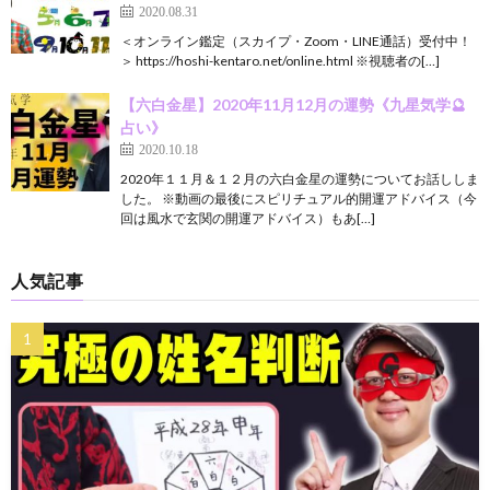
2020.08.31
＜オンライン鑑定（スカイプ・Zoom・LINE通話）受付中！
＞ https://hoshi-kentaro.net/online.html ※視聴者の[…]
【六白金星】2020年11月12月の運勢《九星気学🔮
占い》
2020.10.18
2020年１１月＆１２月の六白金星の運勢についてお話ししま
した。 ※動画の最後にスピリチュアル的開運アドバイス（今
回は風水で玄関の開運アドバイス）もあ[…]
人気記事