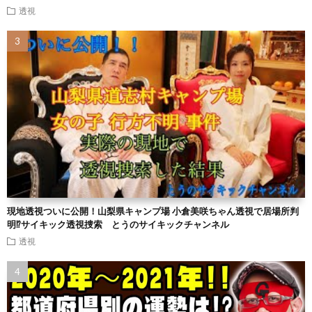
透視
現地透視ついに公開！山梨県キャンプ場 小倉美咲ちゃん透視で居場所判
明⁉︎サイキック透視捜索 とうのサイキックチャンネル
透視