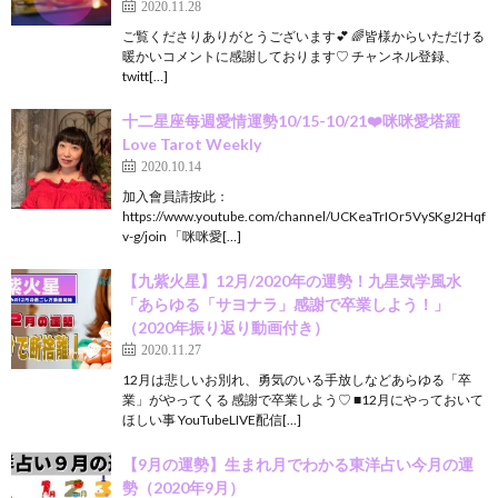
2020.11.28
ご覧くださりありがとうございます💕 🌈皆様からいただける
暖かいコメントに感謝しております♡ チャンネル登録、
twitt[…]
十二星座每週愛情運勢10/15-10/21❤️咪咪愛塔羅
Love Tarot Weekly
2020.10.14
加入會員請按此：
https://www.youtube.com/channel/UCKeaTrIOr5VySKgJ2Hqf
v-g/join 「咪咪愛[…]
【九紫火星】12月/2020年の運勢！九星気学風水
「あらゆる「サヨナラ」感謝で卒業しよう！」
（2020年振り返り動画付き）
2020.11.27
12月は悲しいお別れ、勇気のいる手放しなどあらゆる「卒
業」がやってくる 感謝で卒業しよう♡ ■12月にやっておいて
ほしい事 YouTubeLIVE配信[…]
【9月の運勢】生まれ月でわかる東洋占い今月の運
勢（2020年9月）