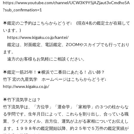
https://www.youtube.com/channel/UCW3K9Y5jAZjaut3vCmdho5A
?sub_confirmation=1
🌟鑑定のご予約はこちらからどうぞ↓ (現在4名の鑑定士が在籍して
います。)
https://www.kigaku.co.jp/kantei/
鑑定は、対面鑑定、電話鑑定、ZOOMやスカイプでも行っており
ます。
遠方のお客様もお気軽にご相談ください。
🌟鑑定一筋25年！★横浜で二番目にあたる！ 占い師？
竹下 宏の九星気学 ホームページはこちらからどうぞ↓
http://www.kigaku.co.jp/
🌟竹下流気学とは？
竹下流気学は、「方位学」「運命学」「家相学」の３つの柱からな
る学問です。生年月日によって、これらを割り出し、合っている職
業、ライフスタイル、吉方位、運気が上がる家相についてお伝えし
ます。１９９８年の鑑定開始以降、約２５年で５万件の鑑定実績が