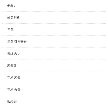
夢占い
姓名判断
幸運
幸運 引き寄せ
復縁 占い
恋愛運
手相 恋愛
手相 金運
数秘術