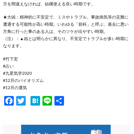
方を間違えなければ、結構使える良い時期です。
★大凶：精神的に不安定で、ミスやトラブル、事故病気等の災難に
遭遇する可能性が高い時期。いわゆる「前科」と呼ぶ、過去に悪い
方角に行った事のある人は、そのツケが出やすい時期。
（注）：▲凶とは明らかに異なり、不安定でトラブルが多い時期に
なります。
#竹下宏
#占い
#九星気学2020
#12月のバイオリズム
#12月の運気
F
T
H
Li
共
ac
w
at
n
有
e
itt
e
e
b
er
n