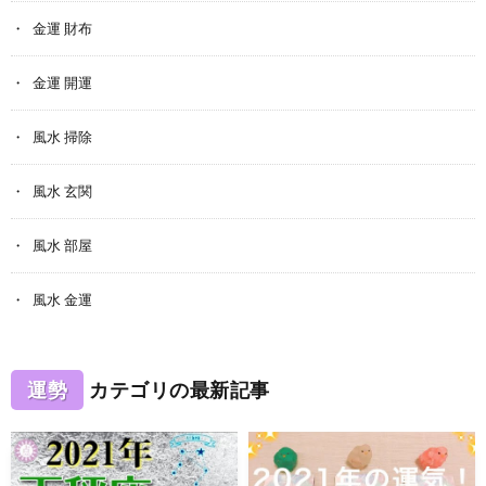
金運 財布
金運 開運
風水 掃除
風水 玄関
風水 部屋
風水 金運
運勢
カテゴリの最新記事