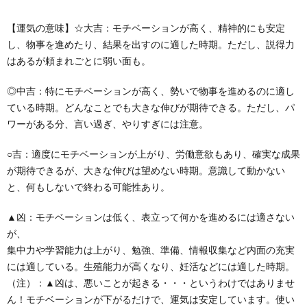
【運気の意味】☆大吉：モチベーションが高く、精神的にも安定
し、物事を進めたり、結果を出すのに適した時期。ただし、説得力
はあるが頼まれごとに弱い面も。
◎中吉：特にモチベーションが高く、勢いで物事を進めるのに適し
ている時期。どんなことでも大きな伸びが期待できる。ただし、パ
ワーがある分、言い過ぎ、やりすぎには注意。
○吉：適度にモチベーションが上がり、労働意欲もあり、確実な成果
が期待できるが、大きな伸びは望めない時期。意識して動かない
と、何もしないで終わる可能性あり。
▲凶：モチベーションは低く、表立って何かを進めるには適さない
が、
集中力や学習能力は上がり、勉強、準備、情報収集など内面の充実
には適している。生殖能力が高くなり、妊活などには適した時期。
（注）：▲凶は、悪いことが起きる・・・というわけではありませ
ん！モチベーションが下がるだけで、運気は安定しています。使い