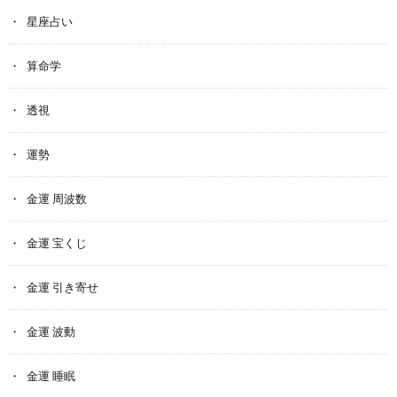
星座占い
算命学
透視
運勢
金運 周波数
金運 宝くじ
金運 引き寄せ
金運 波動
金運 睡眠