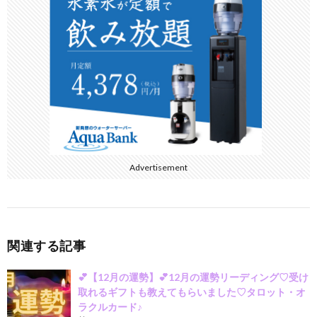
o
a
o
k
Advertisement
関連する記事
💕【12月の運勢】💕12月の運勢リーディング♡受け
取れるギフトも教えてもらいました♡タロット・オ
ラクルカード♪