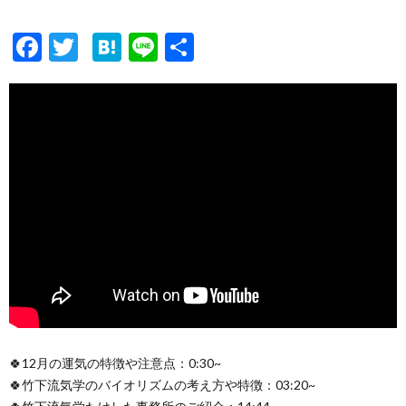
F
T
H
Li
共
ac
w
at
n
有
e
itt
e
e
b
er
n
o
a
o
k
🍀12月の運気の特徴や注意点：0:30~
🍀竹下流気学のバイオリズムの考え方や特徴：03:20~