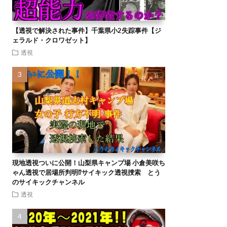
【透視で解決された事件】千葉県小2失踪事件【ジ
ェラルド・クロワゼット】
透視
現地透視ついに公開！山梨県キャンプ場 小倉美咲ち
ゃん透視で居場所判明⁉︎サイキック透視捜索 とう
のサイキックチャンネル
透視