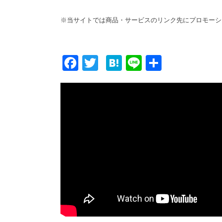
※当サイトでは商品・サービスのリンク先にプロモーシ
F
T
H
Li
共
ac
w
at
n
有
e
itt
e
e
b
er
n
o
a
o
k