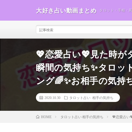
大好き占い動画まとめ
タロット・手相・
💖恋愛占い💖見た時
瞬間の気持ち✨タロッ
ング🌈✨お相手の気持
2020.10.30
タロット占い 相手の気持ち
タロット占い 相手の気持ち
💖恋愛占
HOME