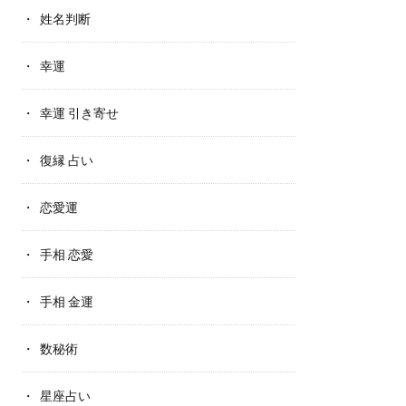
姓名判断
幸運
幸運 引き寄せ
復縁 占い
恋愛運
手相 恋愛
手相 金運
数秘術
星座占い