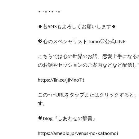
‎⋆ ･‎⋆ ･‎⋆ ･‎⋆
🍀各SNSもよろしくお願いします🍀
💖心のスペシャリストTomo♡公式LINE
こちらでは心の世界のお話、恋愛上手になる
のお話やセッションのご案内などなど配信し
https://lin.ee/jjMnoTt
この↑↑↑URLをタップまたはクリックすると、
す。
💗blog『しあわせの辞書』
https://ameblo.jp/venus-no-kataomoi