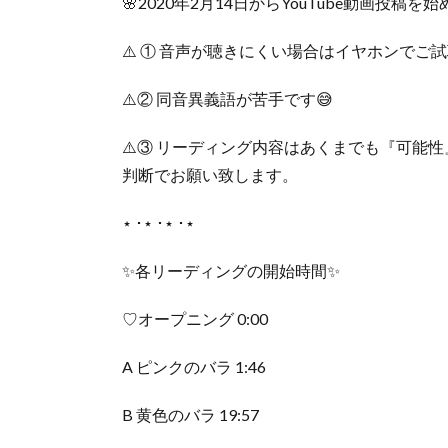
🌸2020年2月14日からYouTube動画投稿を始
⚠️ ① 音声が聴きにくい場合はイヤホンでご試聴く
⚠️② 同音異義語が苦手です😅
⚠️③ リーディング内容はあくまでも『可能
判断でお願い致します。
‎⋆ ･‎⋆ ･‎⋆ ･‎⋆
✨各リーディングの開始時間✨
♡オープニング 0:00
A ピンクのバラ 1:46
B 黄色のバラ 19:57