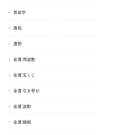
算命学
透視
運勢
金運 周波数
金運 宝くじ
金運 引き寄せ
金運 波動
金運 睡眠