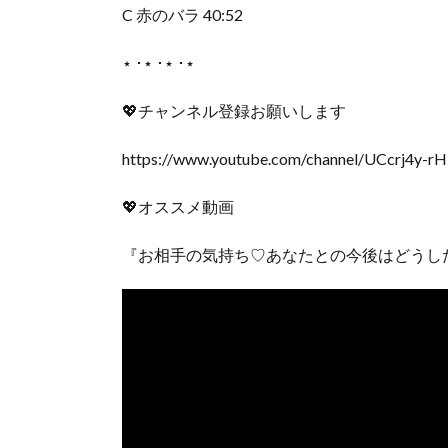
C 赤のバラ 40:52
‎⋆ ･‎⋆ ･‎⋆ ･‎⋆
💖チャンネル登録お願いします
https://www.youtube.com/channel/UCcrj4y-r
💖オススメ動画
『お相手の気持ち♡あなたとの今後はどうし