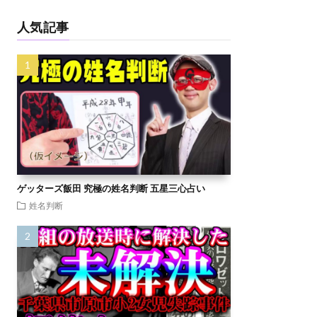
人気記事
ゲッターズ飯田 究極の姓名判断 五星三心占い
姓名判断