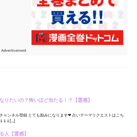
Advertisement
なりたいの？怖いほど当たる！？【霊感】
チャンネル登録 とても励みになります❤ 占いテーマリクエストはこち
⇓⇓[…]
る人【霊感】