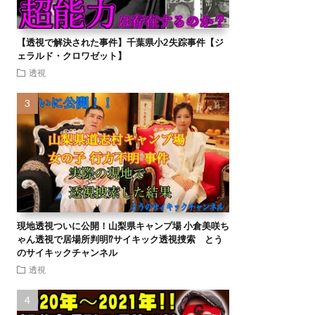
【透視で解決された事件】千葉県小2失踪事件【ジ
ェラルド・クロワゼット】
透視
現地透視ついに公開！山梨県キャンプ場 小倉美咲ち
ゃん透視で居場所判明⁉︎サイキック透視捜索 とう
のサイキックチャンネル
透視