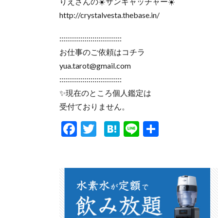
りえさんの☀️サンキャッチャー☀️
http://crystalvesta.thebase.in/
::::::::::::::::::::::::::::::::
お仕事のご依頼はコチラ
yua.tarot@gmail.com
::::::::::::::::::::::::::::::::
✨現在のところ個人鑑定は
受付ておりません。
F
T
H
Li
共
ac
w
at
n
有
e
itt
e
e
b
er
n
o
a
o