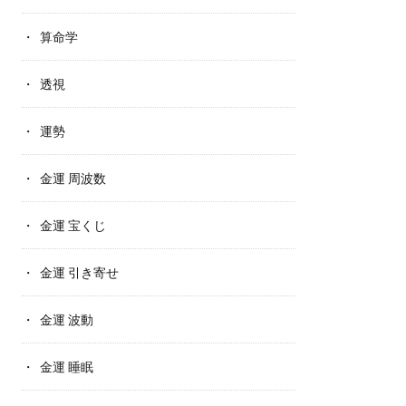
算命学
透視
運勢
金運 周波数
金運 宝くじ
金運 引き寄せ
金運 波動
金運 睡眠