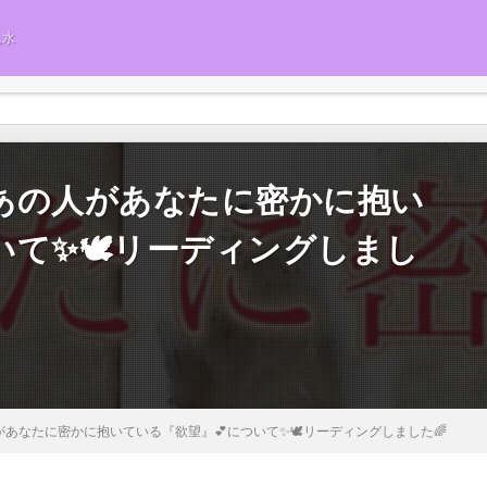
風水
あの人があなたに密かに抱い
いて✨🕊️リーディングしまし
あなたに密かに抱いている『欲望』💕について✨🕊️リーディングしました🌈