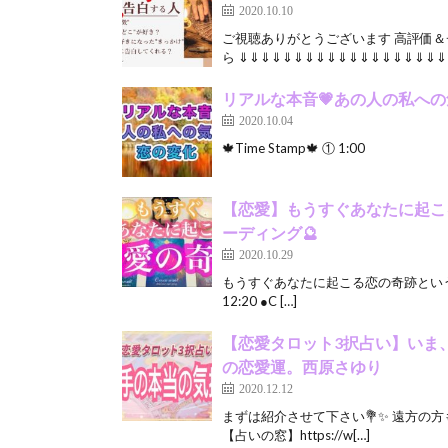
2020.10.10
ご視聴ありがとうございます 高評価＆
ら ⇓⇓⇓⇓⇓⇓⇓⇓⇓⇓⇓⇓⇓⇓⇓⇓⇓⇓⇓⇓
リアルな本音💗あの人の私への気
2020.10.04
🍁Time Stamp🍁 ① 1:
【恋愛】もうすぐあなたに起こ
ーディング🔮
2020.10.29
もうすぐあなたに起こる恋の奇跡というテーマ
12:20 ●C […]
【恋愛タロット3択占い】いま
の恋愛運。西原さゆり
2020.12.12
まずは紹介させて下さい💐✨ 遠方の
【占いの窓】https://w[…]