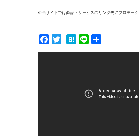
※当サイトでは商品・サービスのリンク先にプロモーシ
F
T
H
Li
共
ac
w
at
n
有
e
itt
e
e
b
er
n
o
a
o
k