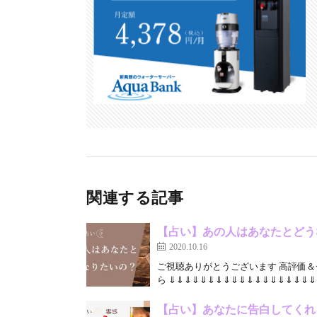
k
関連する記事
【占い】あの人はあなたとどう
2020.10.16
ご視聴ありがとうございます 高評価＆
ら ⇓⇓⇓⇓⇓⇓⇓⇓⇓⇓⇓⇓⇓⇓⇓⇓⇓⇓⇓⇓
【占い】あなたに告白してくれ