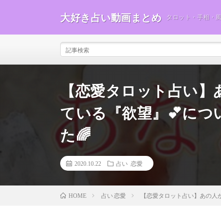
大好き占い動画まとめ
タロット・手相・
【恋愛タロット占い】
ている『欲望』💕につ
た🌈
2020.10.22
占い 恋愛
占い 恋愛
【恋愛タロット占い】あの人が
HOME