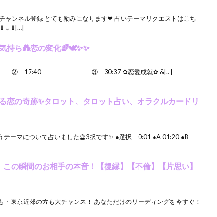
チャンネル登録 とても励みになります❤ 占いテーマリクエストはこち
⇓⇓[…]
持ち💑恋の変化🌈🕊✨✨
00 ② 17:40 ③ 30:37 ✿恋愛成就✿ &[…]
る恋の奇跡✨タロット、タロット占い、オラクルカードリ
について占いました🔮3択です✨ ●選択 0:01 ●A 01:20 ●B
、この瞬間のお相手の本音！【復縁】【不倫】【片思い】
方も・東京近郊の方も大チャンス！ あなただけのリーディングを今すぐ！