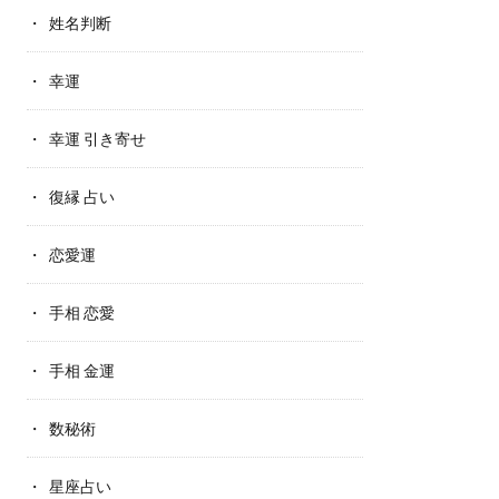
姓名判断
幸運
幸運 引き寄せ
復縁 占い
恋愛運
手相 恋愛
手相 金運
数秘術
星座占い