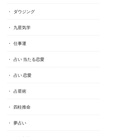
ダウジング
九星気学
仕事運
占い 当たる恋愛
占い 恋愛
占星術
四柱推命
夢占い