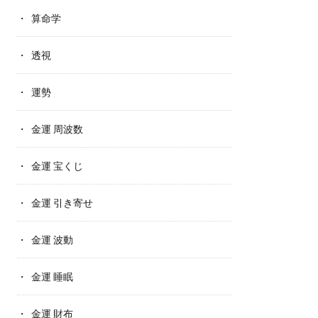
算命学
透視
運勢
金運 周波数
金運 宝くじ
金運 引き寄せ
金運 波動
金運 睡眠
金運 財布