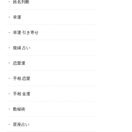
姓名判断
幸運
幸運 引き寄せ
復縁 占い
恋愛運
手相 恋愛
手相 金運
数秘術
星座占い