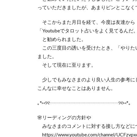
っていただきましたが、あまりピンとこなく
そこからまた月日を経て、今度は友達から
「Youtubeでタロット占いをよく見てるん
と勧められました。
この三度目の誘いを受けたとき、「やりた
ました。
そして現在に至ります。
少しでもみなさまのより良い人生の参考に
こんなに幸せなことはありません。
｡*⑅୨୧┈┈┈┈┈┈┈┈┈┈┈┈┈┈୨୧⑅*｡
🌸リーディングの方針や
みなさまのコメントに対する接し方などに
https://www.youtube.com/channel/UCFzvp