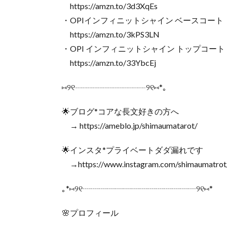
https://amzn.to/3d3XqEs
・OPIインフィニットシャイン ベースコート
https://amzn.to/3kPS3LN
・OPI インフィニットシャイン トップコート
https://amzn.to/33YbcEj
⑅୨୧┈┈┈┈┈┈┈┈┈┈┈┈┈┈୨୧⑅*｡
🌟ブログ*コアな長文好きの方へ
→ https://ameblo.jp/shimaumatarot/
🌟インスタ*プライベートダダ漏れです
→https://www.instagram.com/shimaumatrot
｡*⑅୨୧┈┈┈┈┈┈┈┈┈┈┈┈┈┈୨୧⑅*
🌸プロフィール