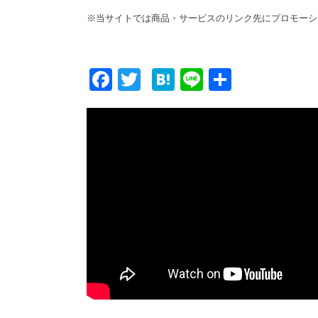
※当サイトでは商品・サービスのリンク先にプロモーシ
F
T
H
Li
共
ac
w
at
n
有
e
itt
e
e
b
er
n
o
a
o
k