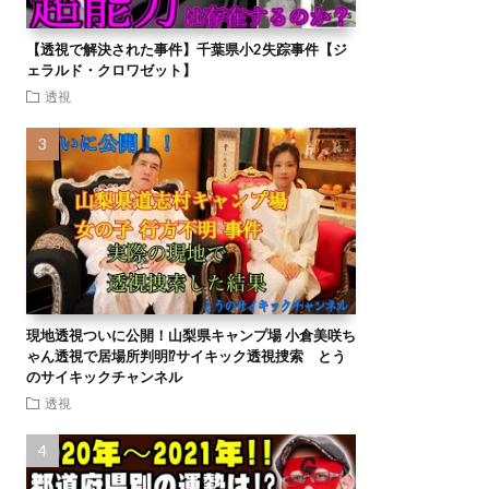
【透視で解決された事件】千葉県小2失踪事件【ジ
ェラルド・クロワゼット】
透視
現地透視ついに公開！山梨県キャンプ場 小倉美咲ち
ゃん透視で居場所判明⁉︎サイキック透視捜索 とう
のサイキックチャンネル
透視