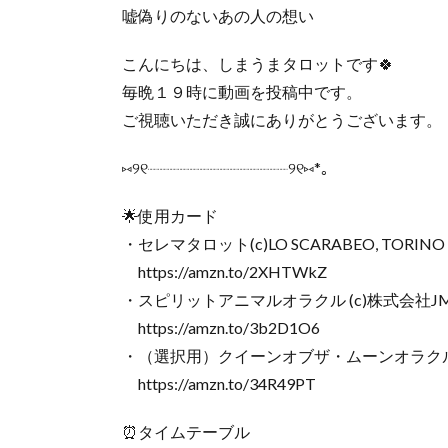
嘘偽りのないあの人の想い
こんにちは、しまうまタロットです🍀
毎晩１９時に動画を投稿中です。
ご視聴いただき誠にありがとうございます。
⑅୨୧┈┈┈┈┈┈┈┈┈┈┈┈┈┈୨୧⑅*｡
🌟使用カード
・セレマタロット(c)LO SCARABEO, TORINO
https://amzn.to/2XHTWkZ
・スピリットアニマルオラクル (c)株式会社
https://amzn.to/3b2D1O6
・（選択用）クイーンオブザ・ムーンオラクル 
https://amzn.to/34R49PT
⏰タイムテーブル