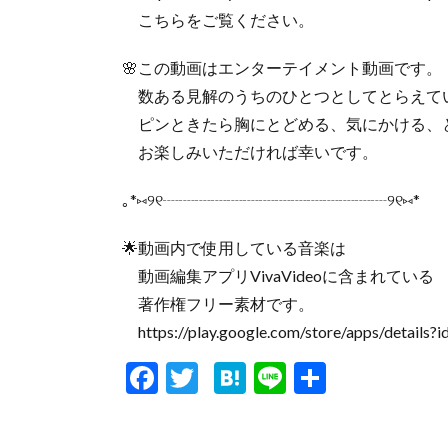
こちらをご覧ください。
🌸この動画はエンターテイメント動画です。
数ある見解のうちのひとつとしてとらえて
ピンときたら胸にとどめる、気にかける、
お楽しみいただければ幸いです。
｡*⑅୨୧┈┈┈┈┈┈┈┈┈┈┈┈┈┈୨୧⑅*
🌟動画内で使用している音楽は
動画編集アプリVivaVideoに含まれている
著作権フリー素材です。
https://play.google.com/store/apps/details?i
F
T
H
Li
共
ac
w
at
n
有
e
itt
e
e