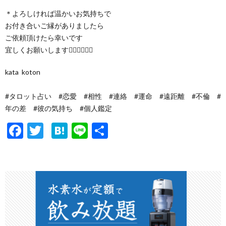
＊よろしければ温かいお気持ちで
お付き合いご縁がありましたら
ご依頼頂けたら幸いです
宜しくお願いします🙇‍♀️🙇‍♀️🙇‍♀️
kata koton
#タロット占い #恋愛 #相性 #連絡 #運命 #遠距離 #不倫 #
年の差 #彼の気持ち #個人鑑定
F
T
H
Li
共
ac
w
at
n
有
e
itt
e
e
b
er
n
o
a
o