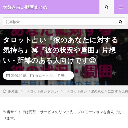
大好き占い動画まとめ
タロット占い『彼のあなたに対する
気持ち』💓『彼の状況や周囲』片想
い・距離のある人向けです😌
2020.10.08
タロット占い 片思い
タロット占い 片思い
タロット占い『彼のあなたに対する気持
HOME
※当サイトでは商品・サービスのリンク先にプロモーションを含んでお
ります。