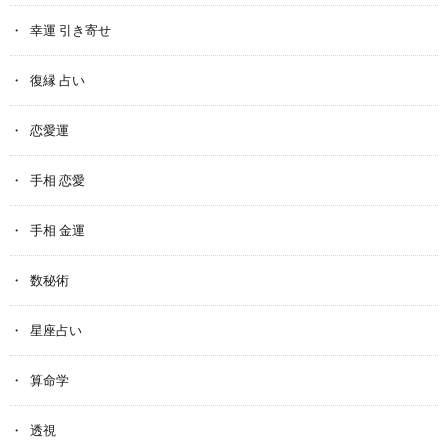
幸運 引き寄せ
復縁 占い
恋愛運
手相 恋愛
手相 金運
数秘術
星座占い
算命学
透視