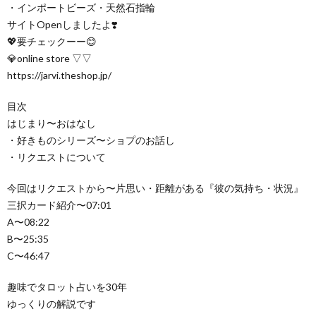
・インポートビーズ・天然石指輪
サイトOpenしましたよ❣️
💖要チェックーー😊
💎online store ▽▽
https://jarvi.theshop.jp/
目次
はじまり〜おはなし
・好きものシリーズ〜ショプのお話し
・リクエストについて
今回はリクエストから〜片思い・距離がある『彼の気持ち・状況』
三択カード紹介〜07:01
A〜08:22
B〜25:35
C〜46:47
趣味でタロット占いを30年
ゆっくりの解説です