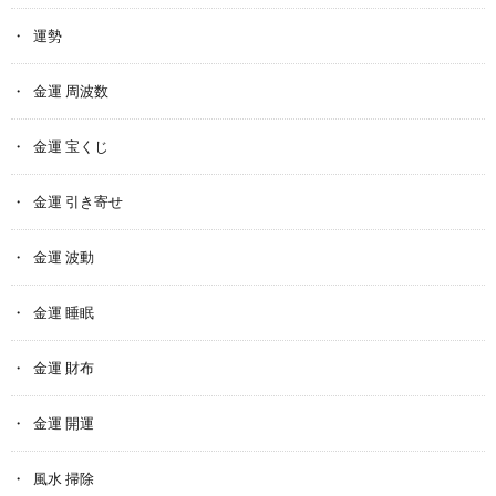
運勢
金運 周波数
金運 宝くじ
金運 引き寄せ
金運 波動
金運 睡眠
金運 財布
金運 開運
風水 掃除