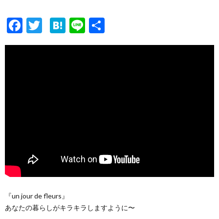
F
T
H
Li
共
ac
w
at
n
有
e
itt
e
e
b
er
n
o
a
o
k
『un jour de fleurs』
あなたの暮らしがキラキラしますように〜