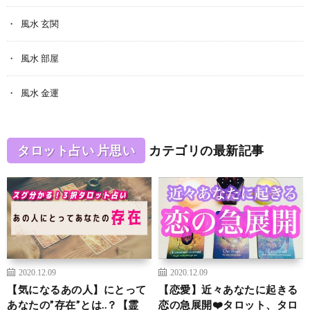
風水 玄関
風水 部屋
風水 金運
タロット占い 片思い
カテゴリの最新記事
2020.12.09
2020.12.09
【気になるあの人】にとって
【恋愛】近々あなたに起きる
あなたの”存在”とは..？【霊
恋の急展開❤️タロット、タロ