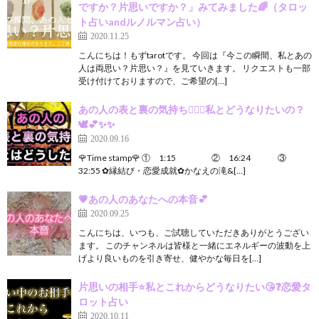
ですか？片思いですか？」みてみました🌈（タロッ
ト占いandルノルマン占い）
2020.11.25
こんにちは！もずtarotです。 今回は『今この瞬間、私とあの
人は両思い？片思い？』を見ていきます。 リクエストも一部
受け付けておりますので、ご希望の[…]
あの人の表と裏の気持ち👩‍❤️‍👨私とどうなりたいの？
🕊💕✨✨
2020.09.16
🌹Time stamp🌹 ① 1:15 ② 16:24 ③
32:55 ✿縁結び・恋愛成就✿かなえの滝&[…]
💗あの人のあなたへの本音💕
2020.09.25
こんにちは、いつも、ご試聴していただきありがとうござい
ます。 このチャンネルは皆様と一緒にエネルギーの波動を上
げより良いものを引き寄せ、健やかな毎日を[…]
片思いの相手⭐私とこれからどうなりたい😘❓恋愛タ
ロット占い
2020.10.11