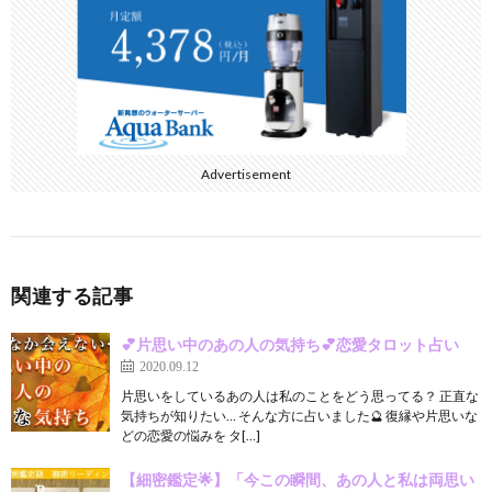
k
Advertisement
関連する記事
💕片思い中のあの人の気持ち💕恋愛タロット占い
2020.09.12
片思いをしているあの人は私のことをどう思ってる？ 正直な
気持ちが知りたい… そんな方に占いました🔮 復縁や片思いな
どの恋愛の悩みを タ[…]
【細密鑑定🌟】「今この瞬間、あの人と私は両思い