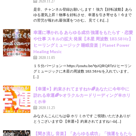
2020.11.27
是非、チャンネル登録お願いします！ 強力【好転波動】あら
ゆる運気上昇！物事を好転させ、幸運を引き寄せる！今まで
の苦労が報われ最強運をつかむ。 見てくれ[…]
幸運に導かれる あらゆる成功 強運をもたらす・恋愛
や仕事 スキルの拡大 発展【木星 周波数 183.58 Hz】
ヒーリングミュージック 睡眠音楽｜Planet Power
Healing Music
2020.11.05
１５分バージョン⇒ https://youtu.be/YpJQlRQRTzU ヒーリン
グミュージックに木星の周波数 183.58 Hzを入れています。
[…]
【幸運⭐️】約束されてますね✨🌈あなたに今年中に
訪れる幸運🌈✨オラクルカードリーディング🌞ホリ
ミホ🌞
2020.11.25
みなさんこんにちは😃 ホリ ミホです ご視聴いただきありが
とうございます😊 【幸運⭐️】約束されてますね✨ǳ[…]
【聞き流し 音楽】「あらゆる成功」「強運をもたら