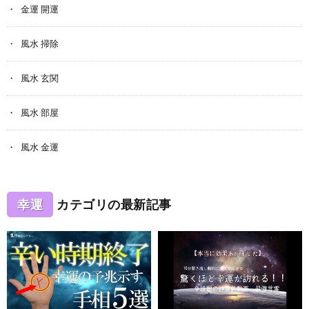
金運 開運
風水 掃除
風水 玄関
風水 部屋
風水 金運
幸運
カテゴリの最新記事