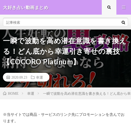
大好き占い動画まとめ
一瞬で波動を高め潜在意識を書き換え
る！どん底から幸運引き寄せの裏技
【COCORO Platinum】
2020.09.23
幸運
幸運
一瞬で波動を高め潜在意識を書き換える！どん底から幸運引き
HOME
※当サイトでは商品・サービスのリンク先にプロモーションを含んでお
ります。