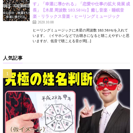
す」「幸運に導かれる」「恋愛や仕事の拡大 発展 成
長」【木星 周波数 183.58 Hz】癒し音楽・睡眠音
楽・リラックス音楽・ヒーリングミュージック
2020.10.08
ヒーリングミュージックに木星の周波数 183.58 Hzを入れて
います。 （イヤホンなどでお聴きになると聴こえやすいと思
いますが、低音で聴こえる音が周[…]
人気記事