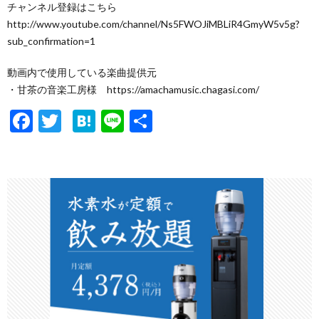
チャンネル登録はこちら
http://www.youtube.com/channel/Ns5FWOJiMBLiR4GmyW5v5g?
sub_confirmation=1
動画内で使用している楽曲提供元
・甘茶の音楽工房様 https://amachamusic.chagasi.com/
F
T
H
Li
共
ac
w
at
n
有
e
itt
e
e
b
er
n
o
a
o
k