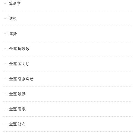
算命学
透視
運勢
金運 周波数
金運 宝くじ
金運 引き寄せ
金運 波動
金運 睡眠
金運 財布