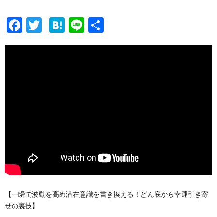
F
T
H
Li
共
ac
w
at
n
有
e
itt
e
e
b
er
n
o
a
o
k
【一瞬で波動を高め潜在意識を書き換える！どん底から幸運引き寄
せの裏技】