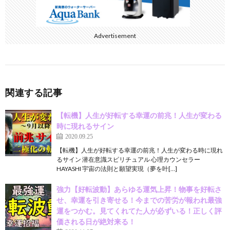
Advertisement
関連する記事
【転機】人生が好転する幸運の前兆！人生が変わる
時に現れるサイン
2020.09.25
【転機】人生が好転する幸運の前兆！人生が変わる時に現れ
るサイン 潜在意識スピリチュアル 心理カウンセラー
HAYASHI 宇宙の法則と願望実現（夢を叶[…]
強力【好転波動】あらゆる運気上昇！物事を好転さ
せ、幸運を引き寄せる！今までの苦労が報われ最強
運をつかむ。見てくれてた人が必ずいる！正しく評
価される日が絶対来る！