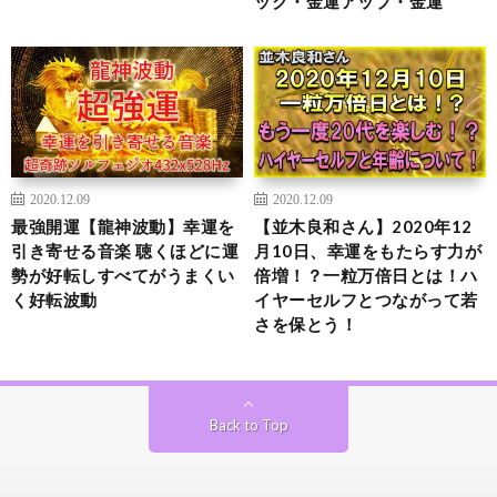
ック・金運アップ・金運
2020.12.09
2020.12.09
最強開運【龍神波動】幸運を
【並木良和さん】2020年12
引き寄せる音楽 聴くほどに運
月10日、幸運をもたらす力が
勢が好転しすべてがうまくい
倍増！？一粒万倍日とは！ハ
く好転波動
イヤーセルフとつながって若
さを保とう！
Back to Top