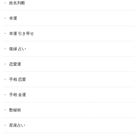
姓名判断
幸運
幸運 引き寄せ
復縁 占い
恋愛運
手相 恋愛
手相 金運
数秘術
星座占い