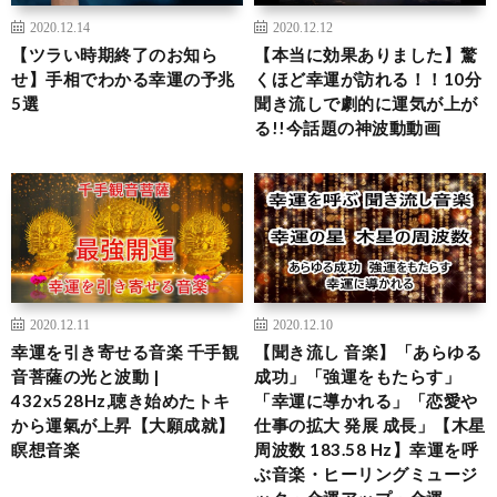
2020.12.14
2020.12.12
【ツラい時期終了のお知ら
【本当に効果ありました】驚
せ】手相でわかる幸運の予兆
くほど幸運が訪れる！！10分
5選
聞き流しで劇的に運気が上が
る!!今話題の神波動動画
2020.12.11
2020.12.10
幸運を引き寄せる音楽 千手観
【聞き流し 音楽】「あらゆる
音菩薩の光と波動 |
成功」「強運をもたらす」
432x528Hz,聴き始めたトキ
「幸運に導かれる」「恋愛や
から運氣が上昇【大願成就】
仕事の拡大 発展 成長」【木星
瞑想音楽
周波数 183.58 Hz】幸運を呼
ぶ音楽・ヒーリングミュージ