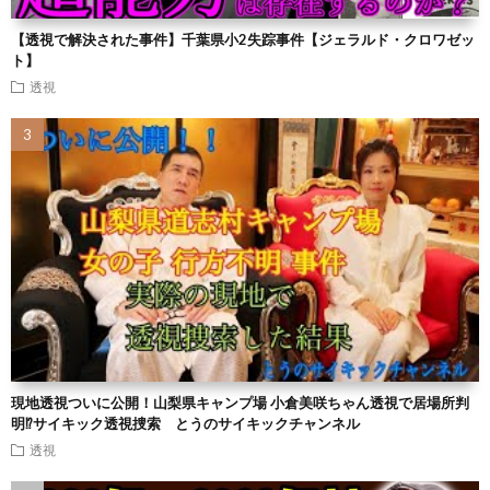
【透視で解決された事件】千葉県小2失踪事件【ジェラルド・クロワゼッ
ト】
透視
現地透視ついに公開！山梨県キャンプ場 小倉美咲ちゃん透視で居場所判
明⁉︎サイキック透視捜索 とうのサイキックチャンネル
透視