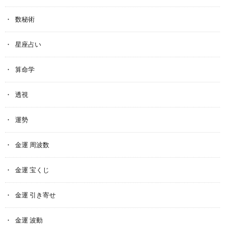
数秘術
星座占い
算命学
透視
運勢
金運 周波数
金運 宝くじ
金運 引き寄せ
金運 波動