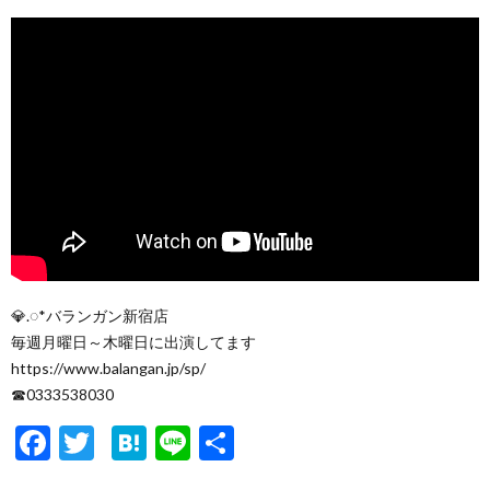
💎.◌*バランガン新宿店
毎週月曜日～木曜日に出演してます
https://www.balangan.jp/sp/
☎︎0333538030
F
T
H
Li
共
ac
w
at
n
有