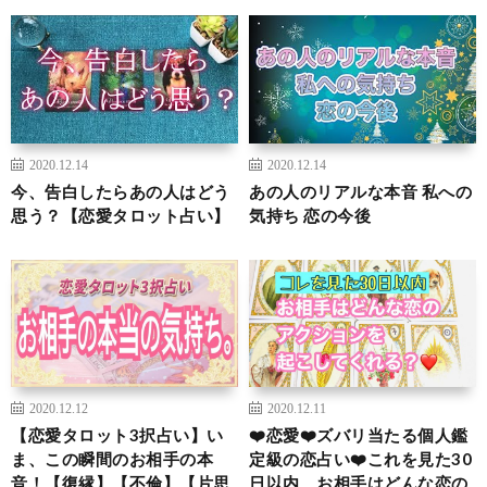
2020.12.14
2020.12.14
今、告白したらあの人はどう
あの人のリアルな本音 私への
思う？【恋愛タロット占い】
気持ち 恋の今後
2020.12.12
2020.12.11
【恋愛タロット3択占い】い
❤️恋愛❤️ズバリ当たる個人鑑
ま、この瞬間のお相手の本
定級の恋占い❤️これを見た30
音！【復縁】【不倫】【片思
日以内、お相手はどんな恋の