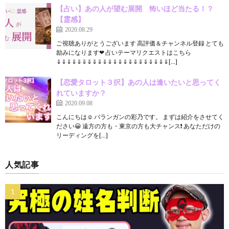
【占い】あの人が望む展開 怖いほど当たる！？
【霊感】
2020.08.29
ご視聴ありがとうございます 高評価＆チャンネル登録 とても
励みになります❤ 占いテーマリクエストはこちら
⇓⇓⇓⇓⇓⇓⇓⇓⇓⇓⇓⇓⇓⇓⇓⇓⇓⇓⇓⇓⇓⇓[…]
【恋愛タロット３択】あの人は逢いたいと思ってく
れていますか？
2020.09.08
こんにちは☺️ バランガンの彩乃です。 まずは紹介をさせてく
ださい😀 遠方の方も・東京の方も大チャンス❗️ あなただけの
リーディングを[…]
人気記事