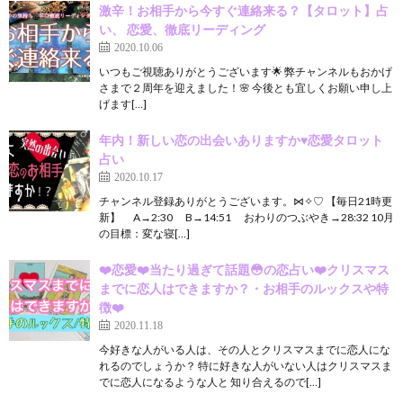
激辛！お相手から今すぐ連絡来る？【タロット】占
い、 恋愛、徹底リーディング
2020.10.06
いつもご視聴ありがとうございます🌟 弊チャンネルもおかげ
さまで２周年を迎えました！🌸 今後とも宜しくお願い申し上
げます[…]
年内！新しい恋の出会いありますか♥恋愛タロット
占い
2020.10.17
チャンネル登録ありがとうございます。⋈✧♡ 【毎日21時更
新】 A→2:30 B→14:51 おわりのつぶやき→28:32 10月
の目標：変な寝[…]
❤️恋愛❤️当たり過ぎて話題😳の恋占い❤️クリスマス
までに恋人はできますか？・お相手のルックスや特
徴❤️
2020.11.18
今好きな人がいる人は、その人とクリスマスまでに恋人にな
れるのでしょうか？ 特に好きな人がいない人はクリスマスま
でに恋人になるような人と 知り合えるので[…]