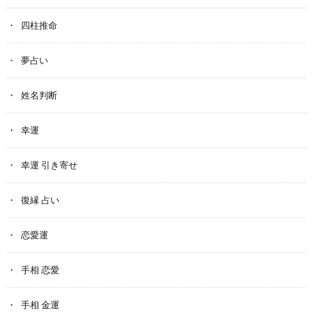
四柱推命
夢占い
姓名判断
幸運
幸運 引き寄せ
復縁 占い
恋愛運
手相 恋愛
手相 金運