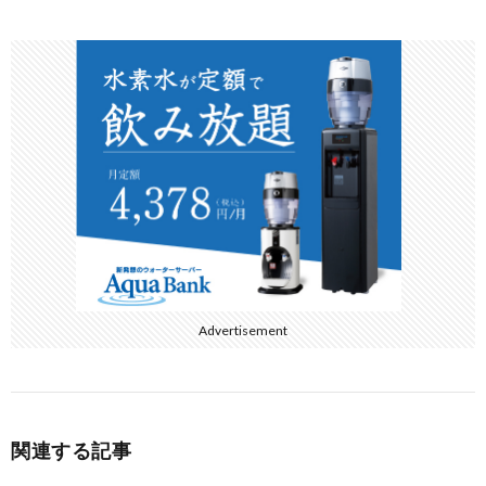
e
itt
e
e
b
er
n
o
a
o
k
Advertisement
関連する記事