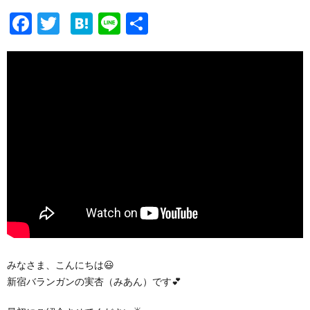
F
T
H
Li
共
ac
w
at
n
有
e
itt
e
e
b
er
n
o
a
o
k
みなさま、こんにちは😃
新宿バランガンの実杏（みあん）です💕