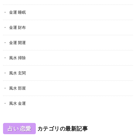
金運 睡眠
金運 財布
金運 開運
風水 掃除
風水 玄関
風水 部屋
風水 金運
占い 恋愛
カテゴリの最新記事