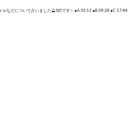
ついて占いました🔮3択です✨ ●A 01:12 ●B 09:28 ●C 17:44