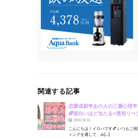
k
関連する記事
恋愛成就🌹あの人の三層心理
🌈面白いほど当たる⭐️透視
2020.10.16
こんにちは！イロハです💕 いつもご
ィングを通して、み[…]