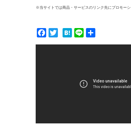
※当サイトでは商品・サービスのリンク先にプロモーシ
F
T
H
Li
共
ac
w
at
n
有
e
itt
e
e
b
er
n
o
a
o
k