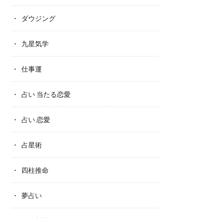
ダウジング
九星気学
仕事運
占い 当たる恋愛
占い 恋愛
占星術
四柱推命
夢占い