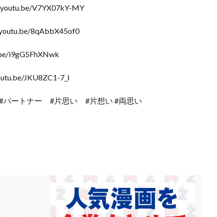
tu.be/V7YX07kY-MY
u.be/8qAbbX45of0
/i9gG5FhXNwk
be/JKU8ZC1-7_I
#パートナー #片思い #片想い #両思い