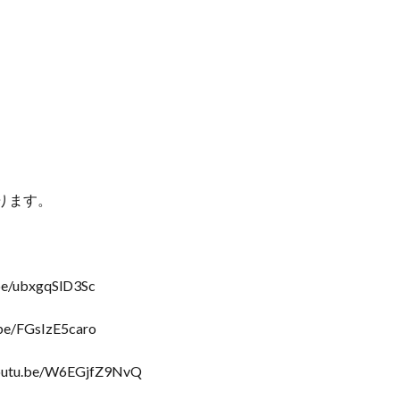
ります。
ubxgqSlD3Sc
FGsIzE5caro
.be/W6EGjfZ9NvQ