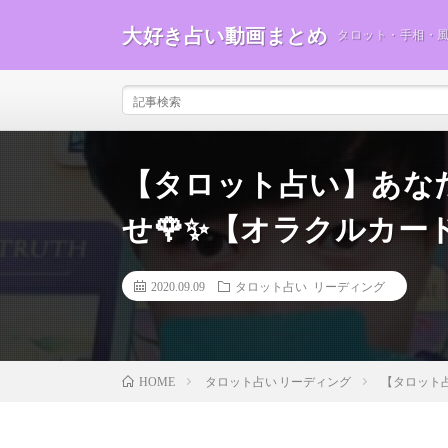
大好き占い動画まとめ
タロット・手相・
【タロット占い】あな
せ🌹✨【オラクルカー
2020.09.09
タロット占い リーディング
タロット占い リーディング
【タロット
HOME