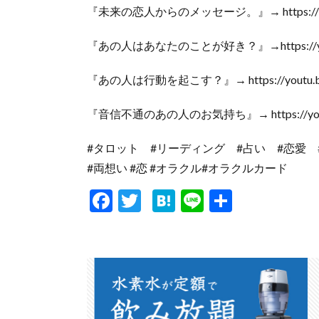
『未来の恋人からのメッセージ。』→ https://you
『あの人はあなたのことが好き？』→https://yout
『あの人は行動を起こす？』→ https://youtu.be
『音信不通のあの人のお気持ち』→ https://youtu.
#タロット #リーディング #占い #恋愛 
#両想い #恋 #オラクル#オラクルカード
F
T
H
Li
共
ac
w
at
n
有
e
itt
e
e
b
er
n
o
a
o