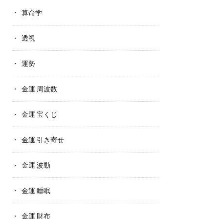
算命学
透視
運勢
金運 周波数
金運 宝くじ
金運 引き寄せ
金運 波動
金運 睡眠
金運 財布