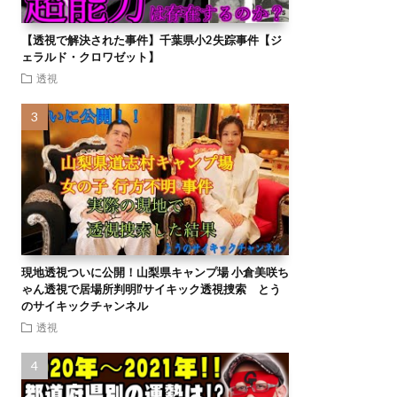
【透視で解決された事件】千葉県小2失踪事件【ジ
ェラルド・クロワゼット】
透視
現地透視ついに公開！山梨県キャンプ場 小倉美咲ち
ゃん透視で居場所判明⁉︎サイキック透視捜索 とう
のサイキックチャンネル
透視