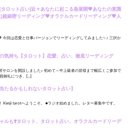
い[タロット占い]近々あなたに起こる急展開💖あなたの意識
級]超細密リーディング💖オラクルカードリーディング💖人
 今回は恋愛と仕事バージョンでリーディングしてみました✨♪ 三択か
今の気持ち【タロット】恋愛、占い、徹底リーディング
習サロンを開設しました♪ 初めて～中上級者の皆様まで幅広くご参加で
御礼につき、[…]
当たるかもしれないタロット占い】
enji tarotへようこそ。 ■ラジオ始めました。レター募集中です。
シャルも❣️タロット、タロット占い、オラクルカードリーデ