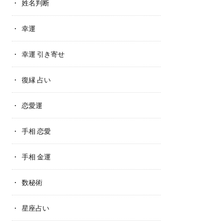
姓名判断
幸運
幸運 引き寄せ
復縁 占い
恋愛運
手相 恋愛
手相 金運
数秘術
星座占い