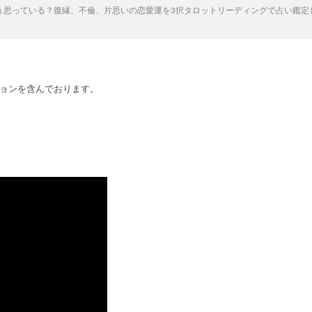
う思っている？復縁、不倫、片思いの恋愛運を3択タロットリーディングで占い鑑定
ョンを含んでおります。