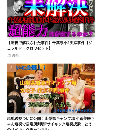
【透視で解決された事件】千葉県小2失踪事件【ジ
ェラルド・クロワゼット】
透視
現地透視ついに公開！山梨県キャンプ場 小倉美咲ち
ゃん透視で居場所判明⁉︎サイキック透視捜索 とう
のサイキックチャンネル