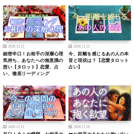
2020.12.13
2020.12.13
細密辛口！お相手の深層心理
今、距離を感じるあの人の本
気持ち、あなたへの無意識の
音と現状は？【恋愛タロット
想い【タロット】恋愛、占
占い】
い、徹底リーディング
2020.12.11
2020.12.10
辛口！今この瞬間、お相手の
❤️お相手のあなたに抱いてい