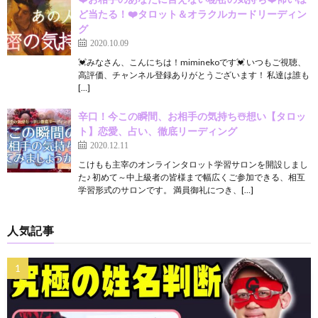
ど当たる！❤️タロット＆オラクルカードリーディン
グ
2020.10.09
💓みなさん、こんにちは！miminekoです💓 いつもご視聴、
高評価、チャンネル登録ありがとうございます！ 私達は誰も
[…]
辛口！今この瞬間、お相手の気持ち☃️想い【タロッ
ト】恋愛、占い、徹底リーディング
2020.12.11
こけもも主宰のオンラインタロット学習サロンを開設しまし
た♪ 初めて～中上級者の皆様まで幅広くご参加できる、相互
学習形式のサロンです。 満員御礼につき、[…]
人気記事