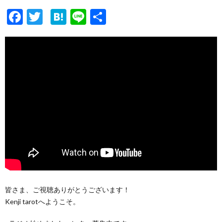
F
T
H
Li
共
ac
w
at
n
有
e
itt
e
e
b
er
n
o
a
o
k
皆さま、ご視聴ありがとうございます！
Kenji tarotへようこそ。