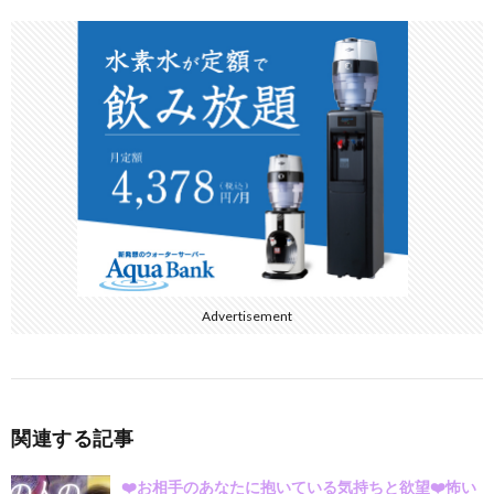
e
itt
e
e
b
er
n
o
a
o
k
Advertisement
関連する記事
❤️お相手のあなたに抱いている気持ちと欲望❤️怖い