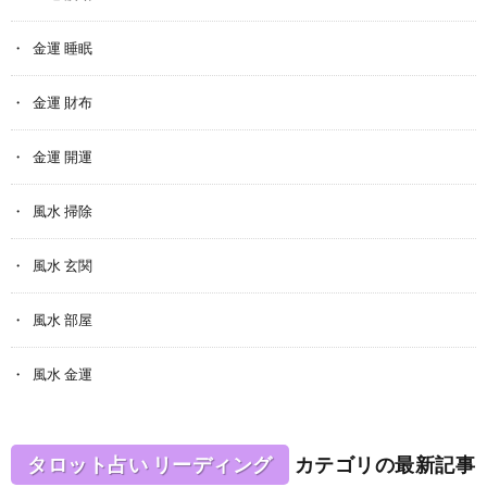
金運 睡眠
金運 財布
金運 開運
風水 掃除
風水 玄関
風水 部屋
風水 金運
タロット占い リーディング
カテゴリの最新記事