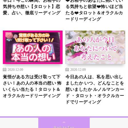
気持ち☃️想い【タロット】恋
る気持ちと欲望❤️怖いほど当
愛、占い、徹底リーディング
たる❤️タロット＆オラクルカ
ードリーディング
2020.12.09
2020.12.09
覚悟がある方は受け取って下
今日あの人は、私を思い出し
さい！あの人の本当の想い 怖
ましたか いつ、どんなことを
いくらい当たる！タロット＆
想いましたか ルノルマンカー
オラクルカードリーディング
ド ・タロット・オラクルカー
ドでリーディング
Back to Top