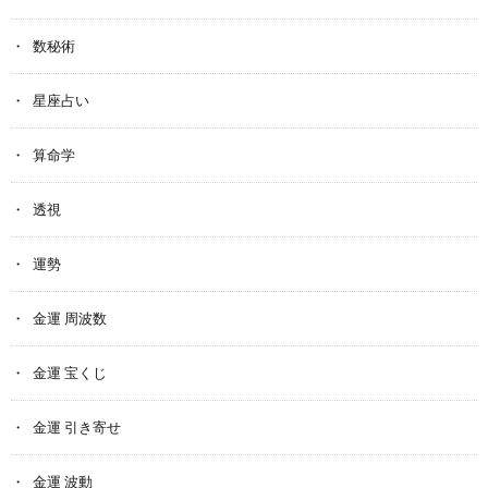
数秘術
星座占い
算命学
透視
運勢
金運 周波数
金運 宝くじ
金運 引き寄せ
金運 波動