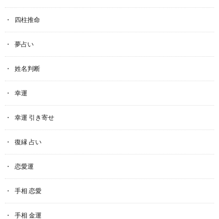
四柱推命
夢占い
姓名判断
幸運
幸運 引き寄せ
復縁 占い
恋愛運
手相 恋愛
手相 金運