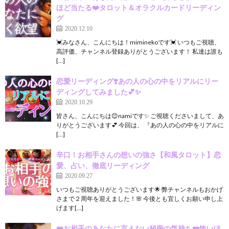
ほど当たる❤️タロット＆オラクルカードリーディン
グ
2020.12.10
💓みなさん、こんにちは！miminekoです💓 いつもご視聴、
高評価、チャンネル登録ありがとうございます！ 私達は誰も
[…]
恋愛リーディング❣️あの人の心の中をリアルにリー
ディングしてみました💕✨
2020.10.29
皆さん、こんにちは😊namiです✨ ご視聴くださいまして、あ
りがとうございます💕 今回は、 『あの人の心の中をリアルに
[…]
辛口！お相手さんの想いの強さ【和風タロット】恋
愛、占い、徹底リーディング
2020.09.27
いつもご視聴ありがとうございます🌟 弊チャンネルもおかげ
さまで２周年を迎えました！🌸 今後とも宜しくお願い申し上
げます[…]
❤️お相手のあなたに言えない秘密の気持ち❤️怖いほ