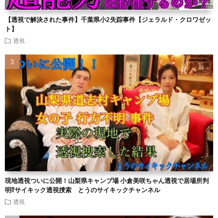
【透視で解決された事件】千葉県小2失踪事件【ジェラルド・クロワゼッ
ト】
透視
現地透視ついに公開！山梨県キャンプ場 小倉美咲ちゃん透視で居場所判
明⁉︎サイキック透視捜索 とうのサイキックチャンネル
透視