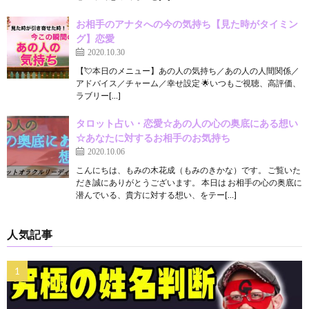
お相手のアナタへの今の気持ち【見た時がタイミン
グ】恋愛
2020.10.30
【💘本日のメニュー】あの人の気持ち／あの人の人間関係／
アドバイス／チャーム／幸せ設定 🌟いつもご視聴、高評価、
ラブリー[…]
タロット占い・恋愛☆あの人の心の奥底にある想い
☆あなたに対するお相手のお気持ち
2020.10.06
こんにちは、もみの木花成（もみのきかな）です。 ご覧いた
だき誠にありがとうございます。 本日は お相手の心の奥底に
潜んでいる、貴方に対する想い、をテー[…]
人気記事