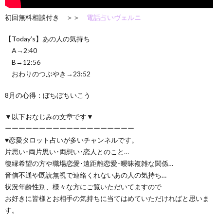
初回無料相談付き ＞＞
電話占いヴェルニ
【Today’s】あの人の気持ち
A→2:40
B→12:56
おわりのつぶやき→23:52
8月の心得：ぼちぼちいこう
▼以下おなじみの文章です▼
ーーーーーーーーーーーーーーーーーーー
♥恋愛タロット占いが多いチャンネルです。
片思い･両片思い･両想い･恋人とのこと…
復縁希望の方や職場恋愛･遠距離恋愛･曖昧複雑な関係…
音信不通や既読無視で連絡くれないあの人の気持ち…
状況年齢性別、様々な方にご覧いただいてますので
お好きに皆様とお相手の気持ちに当てはめていただければと思いま
す。