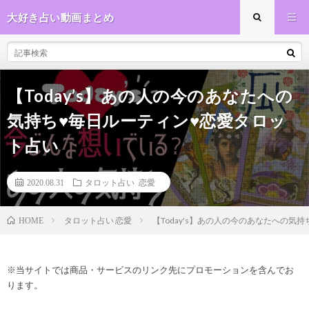
大好き占い動画まとめ
【Today’s】あの人の今のあなたへの
気持ち♥毎日ルーティン♥恋愛タロッ
ト占い
2020.08.31
タロット占い 恋愛
タロット占い 恋愛
【Today's】あの人の今のあなたへの気
HOME
※当サイトでは商品・サービスのリンク先にプロモーションを含んでお
ります。