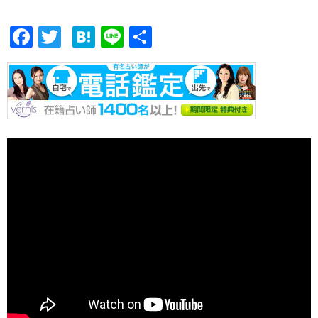
F
T
H
Li
共
ac
w
at
n
有
e
itt
e
e
b
er
n
o
a
o
k