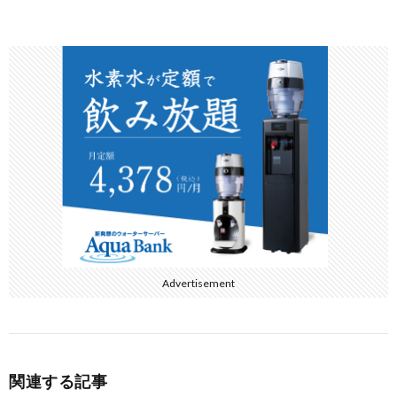
ac
w
at
n
有
e
itt
e
e
b
er
n
o
a
o
k
Advertisement
関連する記事