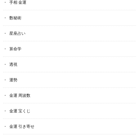
手相 金運
数秘術
星座占い
算命学
透視
運勢
金運 周波数
金運 宝くじ
金運 引き寄せ