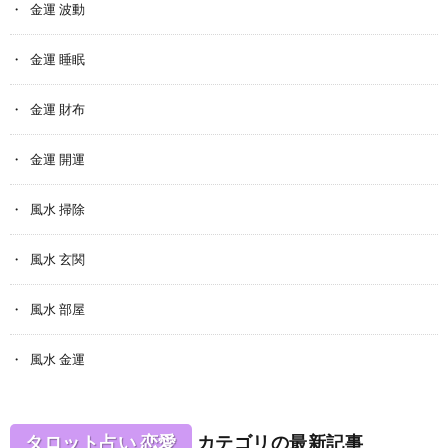
金運 波動
金運 睡眠
金運 財布
金運 開運
風水 掃除
風水 玄関
風水 部屋
風水 金運
タロット占い 恋愛
カテゴリの最新記事