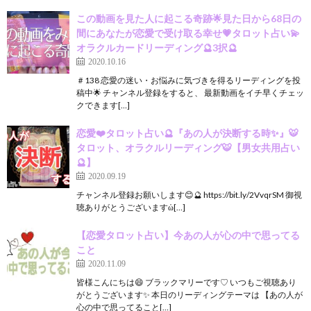
この動画を見た人に起こる奇跡🌟見た日から68日の
間にあなたが恋愛で受け取る幸せ💗タロット占い💫
オラクルカードリーディング🔮3択🔮
2020.10.16
＃138 恋愛の迷い・お悩みに気づきを得るリーディングを投
稿中🌟 チャンネル登録をすると、 最新動画をイチ早くチェッ
クできます[…]
恋愛❤️タロット占い🔮『あの人が決断する時✨』🐯
タロット、オラクルリーディング🐯【男女共用占い
🔮】
2020.09.19
チャンネル登録お願いします😊🔮 https://bit.ly/2VvqrSM 御視
聴ありがとうございますὠ[…]
【恋愛タロット占い】今あの人が心の中で思ってる
こと
2020.11.09
皆様こんにちは😄 ブラックマリーです♡ いつもご視聴あり
がとうございます✨ 本日のリーディングテーマは 【あの人が
心の中で思ってること[…]