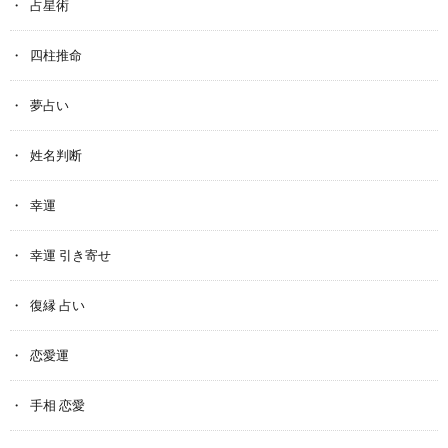
占星術
四柱推命
夢占い
姓名判断
幸運
幸運 引き寄せ
復縁 占い
恋愛運
手相 恋愛