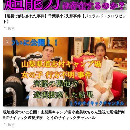
【透視で解決された事件】千葉県小2失踪事件【ジェラルド・クロワゼッ
ト】
透視
現地透視ついに公開！山梨県キャンプ場 小倉美咲ちゃん透視で居場所判
明⁉︎サイキック透視捜索 とうのサイキックチャンネル
透視