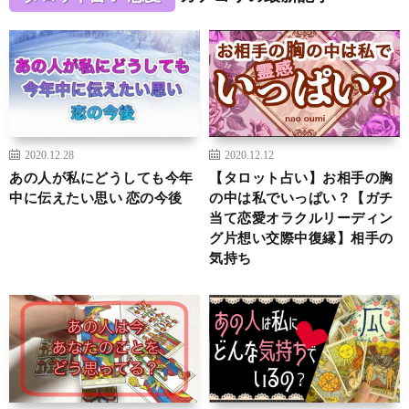
2020.12.28
2020.12.12
あの人が私にどうしても今年
【タロット占い】お相手の胸
中に伝えたい思い 恋の今後
の中は私でいっぱい？【ガチ
当て恋愛オラクルリーディン
グ片想い交際中復縁】相手の
気持ち