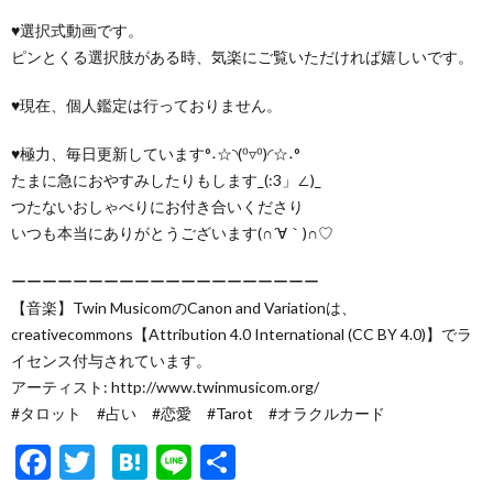
♥選択式動画です。
ピンとくる選択肢がある時、気楽にご覧いただければ嬉しいです。
♥現在、個人鑑定は行っておりません。
♥極力、毎日更新しています°˖☆◝(⁰▿⁰)◜☆˖°
たまに急におやすみしたりもします_(:3」∠)_
つたないおしゃべりにお付き合いくださり
いつも本当にありがとうございます(∩´∀｀)∩♡
ーーーーーーーーーーーーーーーーーーーー
【音楽】Twin MusicomのCanon and Variationは、
creativecommons【Attribution 4.0 International (CC BY 4.0)】でラ
イセンス付与されています。
アーティスト: http://www.twinmusicom.org/
#タロット #占い #恋愛 #Tarot #オラクルカード
F
T
H
Li
共