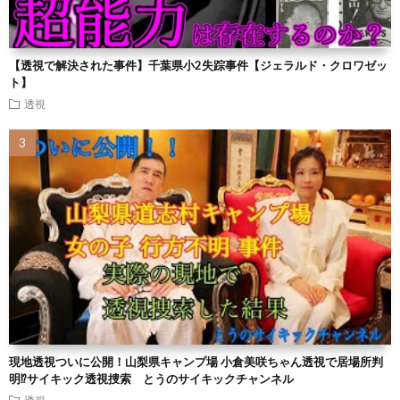
【透視で解決された事件】千葉県小2失踪事件【ジェラルド・クロワゼッ
ト】
透視
現地透視ついに公開！山梨県キャンプ場 小倉美咲ちゃん透視で居場所判
明⁉︎サイキック透視捜索 とうのサイキックチャンネル