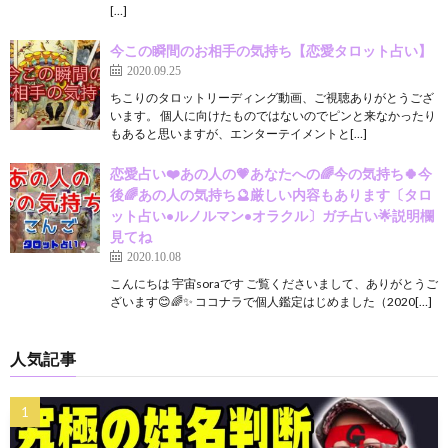
[…]
今この瞬間のお相手の気持ち【恋愛タロット占い】
2020.09.25
ちこりのタロットリーディング動画、ご視聴ありがとうござ
います。 個人に向けたものではないのでピンと来なかったり
もあると思いますが、エンターテイメントと[…]
恋愛占い❤️あの人の💗あなたへの🌈今の気持ち🍀今
後🌈あの人の気持ち🔮厳しい内容もあります〔タロ
ット占い•ルノルマン•オラクル〕ガチ占い🌟説明欄
見てね
2020.10.08
こんにちは 宇宙soraです ご覧くださいまして、ありがとうご
ざいます😊🌈✨ ココナラで個人鑑定はじめました（2020[…]
人気記事