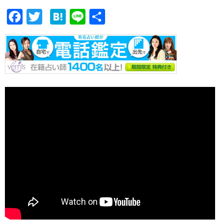
F
T
H
Li
共
ac
w
at
n
有
e
itt
e
e
b
er
n
o
a
o
k