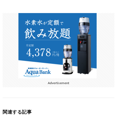
ac
w
at
n
有
e
itt
e
e
b
er
n
o
a
o
k
Advertisement
関連する記事