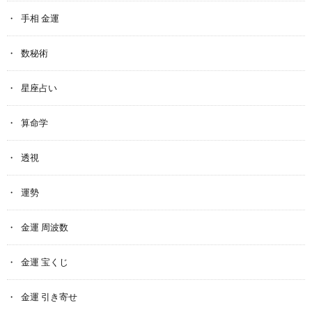
手相 金運
数秘術
星座占い
算命学
透視
運勢
金運 周波数
金運 宝くじ
金運 引き寄せ