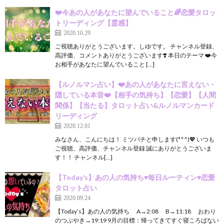
❤️今あの人があなたに望んでいること🌈恋愛タロッ
トリーディング【霊感】
2020.10.29
ご視聴ありがとうございます。しゆです。 チャンネル登録、
高評価、コメントありがとうございます❣️ 本日のテーマ ❤️今
お相手があなたに望んでいること […]
【ルノルマン占い】❤️あの人があなたに言えない・
隠している本音❤️【相手の気持ち】【恋愛】【人間
関係】【当たる】タロット占い&ルノルマンカード
リーディング
2020.12.01
みなさん、こんにちは！ ミツバチと申します(*^^)💖 いつも
ご視聴、高評価、チャンネル登録 誠にありがとうございま
す！！ チャンネル[…]
【Today’s】あの人の気持ち♥毎日ルーティン♥恋愛
タロット占い
2020.09.24
【Today’s】あの人の気持ち A→2:08 B→11:18 おわり
のつぶやき→19:19 9月の目標：帰ってきてすぐ寝ころばない