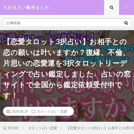
大好き占い動画まとめ
【恋愛タロット3択占い】お相手との
恋の願いは叶いますか？復縁、不倫、
片思いの恋愛運を3択タロットリーデ
ィングで占い鑑定しました♩占いの窓
サイトで全国から鑑定依頼受付中で
す！
2020.08.29
タロット占い 恋愛
タロット占い 恋愛
【恋愛タロット3択占い】お相手との恋の
HOME