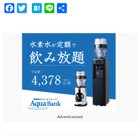
F
T
H
Li
共
ac
w
at
n
有
e
itt
e
e
b
er
n
o
a
o
k
Advertisement