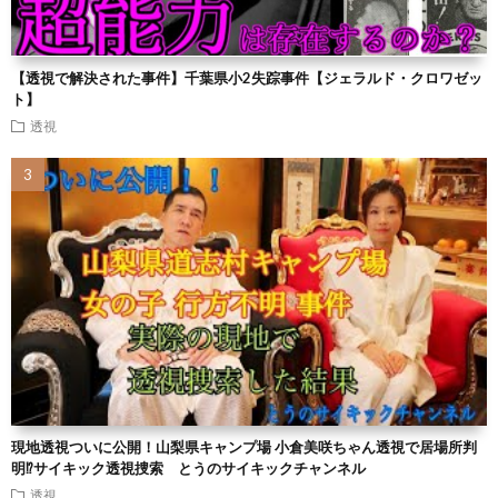
【透視で解決された事件】千葉県小2失踪事件【ジェラルド・クロワゼッ
ト】
透視
現地透視ついに公開！山梨県キャンプ場 小倉美咲ちゃん透視で居場所判
明⁉︎サイキック透視捜索 とうのサイキックチャンネル
透視