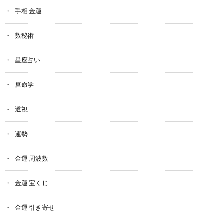
手相 金運
数秘術
星座占い
算命学
透視
運勢
金運 周波数
金運 宝くじ
金運 引き寄せ