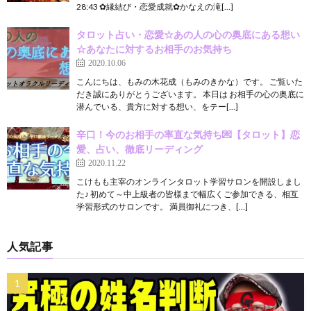
28:43 ✿縁結び・恋愛成就✿かなえの滝[…]
タロット占い・恋愛☆あの人の心の奥底にある想い
☆あなたに対するお相手のお気持ち
2020.10.06
こんにちは、もみの木花成（もみのきかな）です。 ご覧いた
だき誠にありがとうございます。 本日は お相手の心の奥底に
潜んでいる、貴方に対する想い、をテー[…]
辛口！今のお相手の率直な気持ち💌【タロット】恋
愛、占い、徹底リーディング
2020.11.22
こけもも主宰のオンラインタロット学習サロンを開設しまし
た♪ 初めて～中上級者の皆様まで幅広くご参加できる、相互
学習形式のサロンです。 満員御礼につき、[…]
人気記事