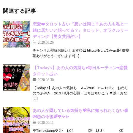
関連する記事
恋愛❤️タロット占い『想いは同じ？あの人も私と一
緒に居たいと想ってる？』タロット、オラクルリー
ディング【男女共用占い】
2020.08.26
チャンネル登録お願いします😊🔮 https://bit.ly/2VvqrSM 御視
聴ありがとうございますὠ[…]
【Today’s】あの人の気持ち♥毎日ルーティン♥恋愛
タロット占い
2020.08.30
【Today’s】あの人の気持ち A→2:08 B→12:29 おわり
のつぶやき→20:37 8月の心得：ぼちぼちいこう ▼以下おな
[…]
あの人が隠している気持ち💝私に知られたくない事
💌恋の今後🌈🌹✨✨
2020.09.11
🌹Time stamp🌹 ① 1:04 ② 13:34 ③