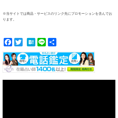
※当サイトでは商品・サービスのリンク先にプロモーションを含んでお
ります。
F
T
H
Li
共
ac
w
at
n
有
e
itt
e
e
b
er
n
o
a
o
k