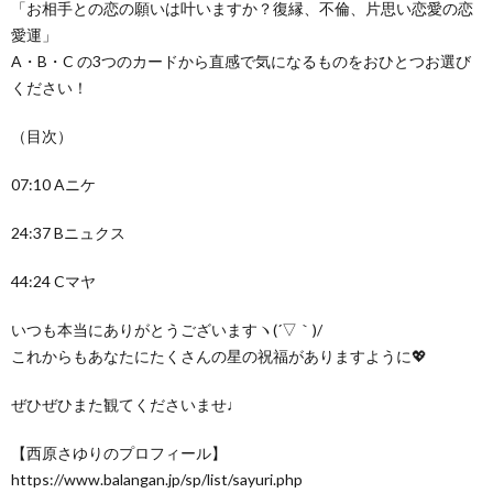
「お相手との恋の願いは叶いますか？復縁、不倫、片思い恋愛の恋
愛運」
A・B・C の3つのカードから直感で気になるものをおひとつお選び
ください！
（目次）
07:10 Aニケ
24:37 Bニュクス
44:24 Cマヤ
いつも本当にありがとうございますヽ(´▽｀)/
これからもあなたにたくさんの星の祝福がありますように💖
ぜひぜひまた観てくださいませ♩
【西原さゆりのプロフィール】
https://www.balangan.jp/sp/list/sayuri.php