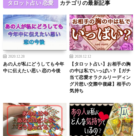
タロット占い 恋愛
カテゴリの最新記事
2020.12.28
2020.12.12
あの人が私にどうしても今年
【タロット占い】お相手の胸
中に伝えたい思い 恋の今後
の中は私でいっぱい？【ガチ
当て恋愛オラクルリーディン
グ片想い交際中復縁】相手の
気持ち