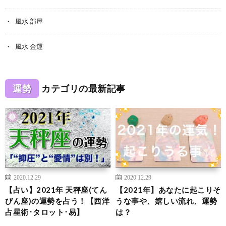
風水 部屋
風水 金運
運勢
カテゴリの最新記事
2020.12.29
2020.12.29
【占い】2021年 天秤座(てん
【2021年】あなたに起こりそ
びん座)の運勢を占う！【西洋
うな事や、嬉しい流れ、運勢
占星術･タロット･易】
は？