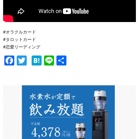
#オラクルカード
#タロットカード
#恋愛リーディング
F
T
H
Li
共
ac
w
at
n
有
e
itt
e
e
b
er
n
o
a
o
k