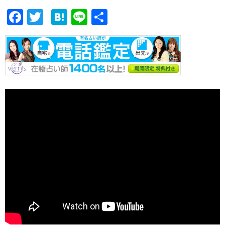
F
T
H
Li
共
ac
w
at
n
有
e
itt
e
e
b
er
n
o
a
o
k