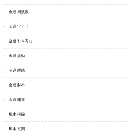
金運 周波数
金運 宝くじ
金運 引き寄せ
金運 波動
金運 睡眠
金運 財布
金運 開運
風水 掃除
風水 玄関