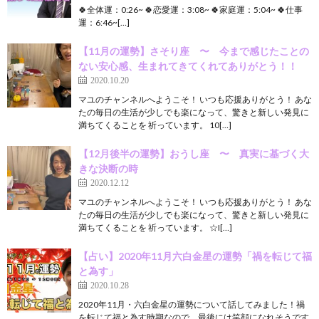
🍀全体運：0:26~ 🍀恋愛運：3:08~ 🍀家庭運：5:04~ 🍀仕事
運：6:46~[…]
【11月の運勢】さそり座 〜 今まで感じたことの
ない安心感、生まれてきてくれてありがとう！！
2020.10.20
マユのチャンネルへようこそ！ いつも応援ありがとう！ あな
たの毎日の生活が少しでも楽になって、驚きと新しい発見に
満ちてくることを 祈っています。 10[…]
【12月後半の運勢】おうし座 〜 真実に基づく大
きな決断の時
2020.12.12
マユのチャンネルへようこそ！ いつも応援ありがとう！ あな
たの毎日の生活が少しでも楽になって、驚きと新しい発見に
満ちてくることを 祈っています。 ☆I[…]
【占い】2020年11月六白金星の運勢「禍を転じて福
と為す」
2020.10.28
2020年11月・六白金星の運勢について話してみました！禍
を転じて福と為す時期なので、最後には笑顔になれそうです