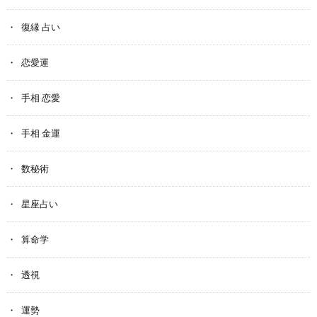
復縁 占い
恋愛運
手相 恋愛
手相 金運
数秘術
星座占い
算命学
透視
運勢