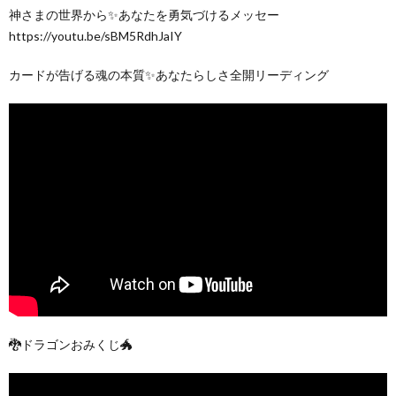
神さまの世界から✨あなたを勇気づけるメッセー
https://youtu.be/sBM5RdhJaIY
カードが告げる魂の本質✨あなたらしさ全開リーディング
🐉ドラゴンおみくじ🐲