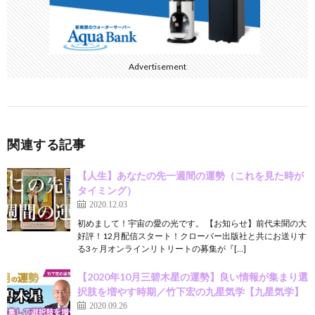
Advertisement
関連する記事
【人生】あなたの先一週間の運勢（これを見た時が
タイミング）
2020.12.03
初めまして！宇宙の愛の光です。 【お知らせ】前代未聞の大
好評！12月配信スタート！クローバー出版社と共にお送りす
る3ヶ月オンラインリトリートの募集が『[…]
【2020年10月三碧木星の運勢】良い情報が集まり選
択肢を増やす時期／竹下宏の九星気学【九星気学】
2020.09.26