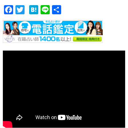
F
T
H
Li
共
ac
w
at
n
有
e
itt
e
e
b
er
n
o
a
o
k