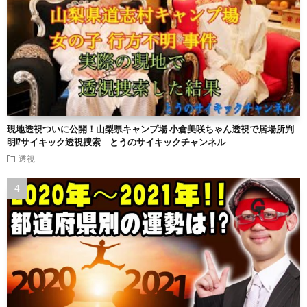
現地透視ついに公開！山梨県キャンプ場 小倉美咲ちゃん透視で居場所判
明⁉︎サイキック透視捜索 とうのサイキックチャンネル
透視