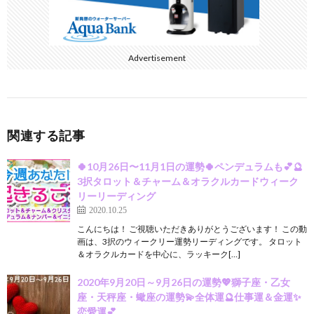
Advertisement
関連する記事
🍀10月26日〜11月1日の運勢🍀ペンデュラムも💕🔮
3択タロット＆チャーム＆オラクルカードウィーク
リーリーディング
2020.10.25
こんにちは！ ご視聴いただきありがとうございます！ この動
画は、3択のウィークリー運勢リーディングです。 タロット
＆オラクルカードを中心に、ラッキーク[…]
2020年9月20日～9月26日の運勢💖獅子座・乙女
座・天秤座・蠍座の運勢💫全体運🔮仕事運＆金運✨
恋愛運💕