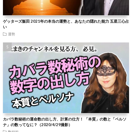
ゲッターズ飯田 2021年の本当の運勢と、あなたの隠れた能力 五星三心占
い
運勢
カバラ数秘術の運命数の出し方、計算の仕方！ 「本質」の数と「ペルソ
ナ」の数ってなに？（2020/4/29撮影）
数秘術