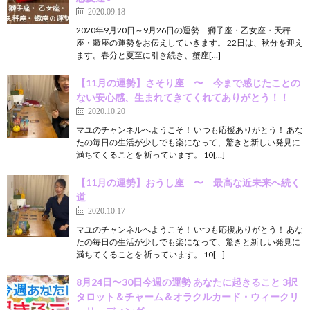
2020.09.18
2020年9月20日～9月26日の運勢 獅子座・乙女座・天秤
座・蠍座の運勢をお伝えしていきます。 22日は、秋分を迎え
ます。春分と夏至に引き続き、蟹座[…]
【11月の運勢】さそり座 〜 今まで感じたことの
ない安心感、生まれてきてくれてありがとう！！
2020.10.20
マユのチャンネルへようこそ！ いつも応援ありがとう！ あな
たの毎日の生活が少しでも楽になって、驚きと新しい発見に
満ちてくることを 祈っています。 10[…]
【11月の運勢】おうし座 〜 最高な近未来へ続く
道
2020.10.17
マユのチャンネルへようこそ！ いつも応援ありがとう！ あな
たの毎日の生活が少しでも楽になって、驚きと新しい発見に
満ちてくることを 祈っています。 10[…]
8月24日〜30日今週の運勢 あなたに起きること 3択
タロット＆チャーム＆オラクルカード・ウィークリ