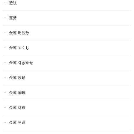
透視
運勢
金運 周波数
金運 宝くじ
金運 引き寄せ
金運 波動
金運 睡眠
金運 財布
金運 開運