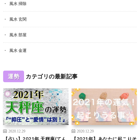
風水 掃除
風水 玄関
風水 部屋
風水 金運
運勢
カテゴリの最新記事
2020.12.29
2020.12.29
【占い】2021年 天秤座(てん
【2021年】あなたに起こりそ