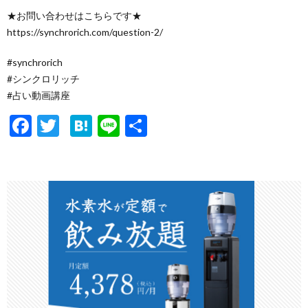
★お問い合わせはこちらです★
https://synchrorich.com/question-2/
#synchrorich
#シンクロリッチ
#占い動画講座
F
T
H
Li
共
ac
w
at
n
有
e
itt
e
e
b
er
n
o
a
o
k