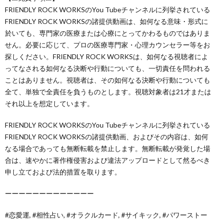
FRIENDLY ROCK WORKSのYou Tubeチャンネルに列挙されている
FRIENDLY ROCK WORKSの諸提供動画は、如何なる意味・形式に
於いても、専門家の医療または心療にとってかわるものではありま
せん。必要に応じて、プロの医療専門家・心理カウンセラー等をお
探しください。FRIENDLY ROCK WORKSは、如何なる視聴者によ
ってなされる如何なる決断や行動についても、一切責任を問われる
ことはありません。視聴者は、その如何なる決断や行動についても
全て、単独で全責任を負うものとします。視聴対象者は21才または
それ以上を想定しています。
FRIENDLY ROCK WORKSのYou Tubeチャンネルに列挙されている
FRIENDLY ROCK WORKSの諸提供動画、およびその内容は、如何
なる場合であっても無断転載を禁止します。無断転載が発覚した場
合は、速やかに著作権侵害および違法アップロードとして然るべき
申し立ておよび法的措置を取ります。
ーーーーーーーーーーーーー
#恋愛運, #相性占い, #オラクルカード, #サイキック, #パワーストー