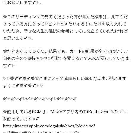
うお願いします💕✨。
🍓このリーディングで見てくださった方が選んだ結果は、見てくだ
さっている方にとって✨ピン✨ときたりするものだけを取り入れて
いただき、幸せな人生の選択の参考としてに役立てていただければ
と思います💕✨。
🍓たとえあまり良くない結果でも、カードの結果が全てではなくご
自身の今の✨気持ち✨や✨行動✨を変えるとで未来が変わっていきま
す💕✨
✨✨🍓💕💕🍓💕🍓皆さまにとって素晴らしい幸せな現実が訪れます
ように💕🍓💕🍓💕✨✨
🌿✨🌿✨🌿✨🌿✨🌿✨🌿✨🌿✨🌿✨🌿✨🌿
🍓使用しているBGMは、iMovieアプリ内の曲(Keith KenniffのFalls)
を使っています♫💕
http://images.apple.com/legal/sla/docs/iMovie.pdf
✨🍒素敵な音楽ありがとうございます🍒✨