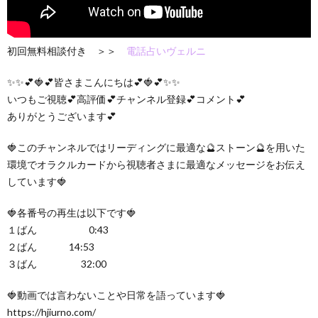
初回無料相談付き ＞＞
電話占いヴェルニ
✨✨💕🍓💕皆さまこんにちは💕🍓💕✨✨
いつもご視聴💕高評価💕チャンネル登録💕コメント💕
ありがとうございます💕
🍓このチャンネルではリーディングに最適な🔮ストーン🔮を用いた
環境でオラクルカードから視聴者さまに最適なメッセージをお伝え
しています🍓
🍓各番号の再生は以下です🍓
１ばん 0:43
２ばん 14:53
３ばん 32:00
🍓動画では言わないことや日常を語っています🍓
https://hjiurno.com/