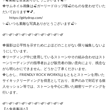
🍓サムネイル画像は🍒ガーリードロップ様🍒のものを使わせていた
だいております💗💕。
https://girlydrop.com/
✨🍒いつも素敵な写真ありがとうございます🍒✨
🌿✨🌿✨🌿✨🌿✨🌿✨🌿✨🌿✨🌿✨🌿✨🌿
🍓撮影は公平性を示すためによほどのことがない限り編集しないよ
うにしています。
🍓リーディング中に使用しているストーンやその組み合わせはスト
ーンリーディングの指導者および販売者の強い意向により、残念な
がら明らかにできません。どうかご了承くださいませ。
🍓しかし、FRIENDLY ROCK WORKSはもともとストーンを用いた
サイキックリーディングを得意としており、音声のみで対応する個
人セッション等では、ストーンを中心に用いた細密リーディングを
行います。
🌿✨🌿✨🌿✨🌿✨🌿✨🌿✨🌿✨🌿✨🌿✨🌿
【⚠免責事項⚠】