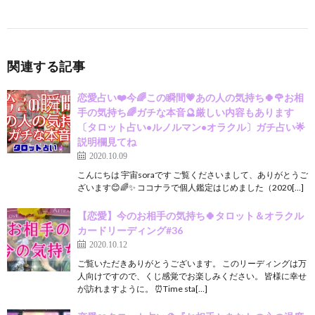
関連する記事
恋愛占い❤️今🌈この瞬間💗あの人の気持ち🍀🌹お相
手の気持ち🌈ガチな本音🔮厳しい内容もあります
〔タロット占い•ルノルマン•オラクル〕ガチ占い🌟
説明欄見てね
2020.10.09
こんにちは 宇宙soraです ご覧くださいまして、ありがとうご
ざいます😊🌈✨ ココナラで個人鑑定はじめました（2020[…]
【恋愛】今のお相手の気持ち🍀タロット＆オラクル
カードリーディング#36
2020.10.12
ご覧いただきありがとうございます。 このリーディングは万
人向けですので、くじ感覚でお楽しみください。 皆様に幸せ
が訪れますように。 ⏰Time sta[…]