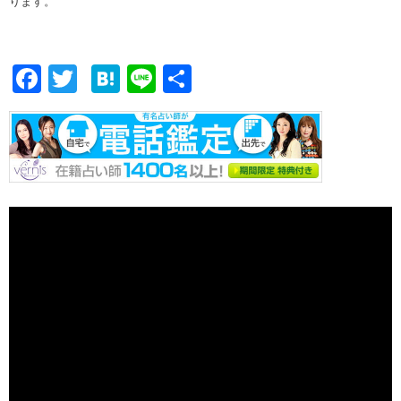
ります。
F
T
H
Li
共
ac
w
at
n
有
e
itt
e
e
b
er
n
o
a
o
k