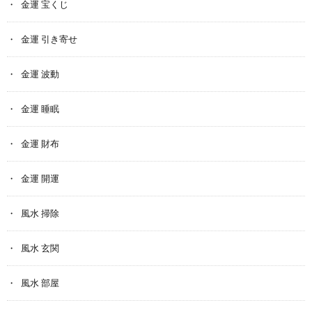
金運 宝くじ
金運 引き寄せ
金運 波動
金運 睡眠
金運 財布
金運 開運
風水 掃除
風水 玄関
風水 部屋