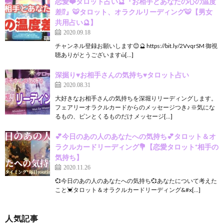
恋愛❤️タロット占い🔮『お相手とあなたの心の温度
差⁉️』🐯タロット、オラクルリーディング🐯【男女
共用占い🔮】
2020.09.18
チャンネル登録お願いします😊🔮 https://bit.ly/2VvqrSM 御視
聴ありがとうございますὠ[…]
深掘り♥️お相手さんの気持ち♥️タロット占い
2020.08.31
大好きなお相手さんの気持ちを深堀りリーディングします。
フェアリーオラクルカードからのメッセージつき♪ ※気にな
るもの、ピンとくるものだけ メッセージ[…]
💕今日のあの人のあなたへの気持ち💕タロット＆オ
ラクルカードリーディング💐【恋愛タロット*相手の
気持ち】
2020.11.26
💞今日のあの人のあなたへの気持ち💞あなたについて考えた
こと💓タロット＆オラクルカードリーディング&#x[…]
人気記事