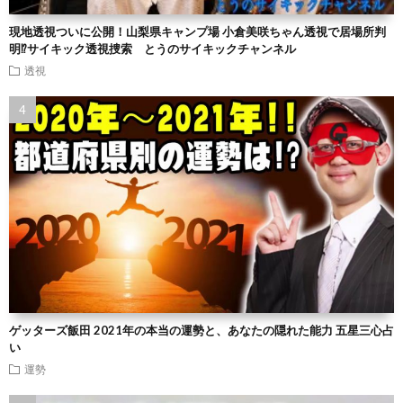
現地透視ついに公開！山梨県キャンプ場 小倉美咲ちゃん透視で居場所判
明⁉︎サイキック透視捜索 とうのサイキックチャンネル
透視
ゲッターズ飯田 2021年の本当の運勢と、あなたの隠れた能力 五星三心占
い
運勢