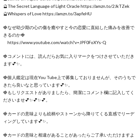
🔮The Secret Language of Light Oracle https://amzn.to/2JkTZek
🔮Whispers of Love https://amzn.to/3apfeHU
🍓なぜ幼少期の心の傷を癒やすと今の恋愛に直結した痛みを改善で
きるのか🍓
https://www.youtube.com/watch?v=JPF0FoXYs-Q
🍓コメントには、読んだらお気に入りマークをつけさせていただき
ます💕✨。
🍓個人鑑定は現在You Tube上で募集しておりませんが、そのうちで
きたら良いなと思っています💕✨。
🍓もしリクエストがありましたら、簡潔にコメント欄に記入してく
ださいませ💕✨💕✨💕。
🍓カードの意味よりも絵柄やストーンから降りてくる直感でリーデ
ィングしています💕✨。
🍓カードの意味と相違があることがあったらご了承いただけますよ