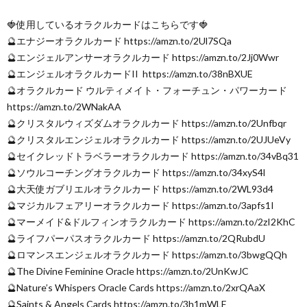
🍓使用しているオラクルカードはこちらです🍓
🔮エナジーオラクルカード https://amzn.to/2Ul7SQa
🔮エンジェルアンサーオラクルカード https://amzn.to/2Jj0Wwr
🔮エンジェルオラクルカードII https://amzn.to/38nBXUE
🔮オラクルカード ウルティメイト・フォーチュン・パワーカード
https://amzn.to/2WNakAA
🔮クリスタルウィズダムオラクルカード https://amzn.to/2Unfbqr
🔮クリスタルエンジェルオラクルカード https://amzn.to/2UJUeVy
🔮セイクレッドトラベラーオラクルカード https://amzn.to/34vBq31
🔮ソウルコーチングオラクルカード https://amzn.to/34xyS4l
🔮大天使ガブリエルオラクルカード https://amzn.to/2WL93d4
🔮マジカルフェアリーオラクルカード https://amzn.to/3apfs1I
🔮マーメイド&ドルフィンオラクルカード https://amzn.to/2zI2KhC
🔮ライフパーパスオラクルカード https://amzn.to/2QRubdU
🔮ロマンスエンジェルオラクルカード https://amzn.to/3bwgQQh
🔮The Divine Feminine Oracle https://amzn.to/2UnKwJC
🔮Nature’s Whispers Oracle Cards https://amzn.to/2xrQAaX
🔮Saints & Angels Cards https://amzn.to/3h1mWLF