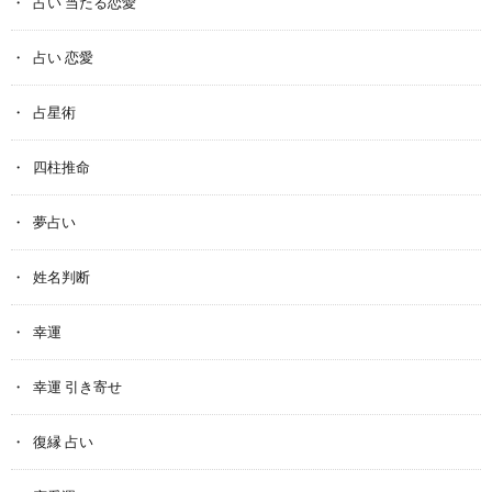
占い 当たる恋愛
占い 恋愛
占星術
四柱推命
夢占い
姓名判断
幸運
幸運 引き寄せ
復縁 占い