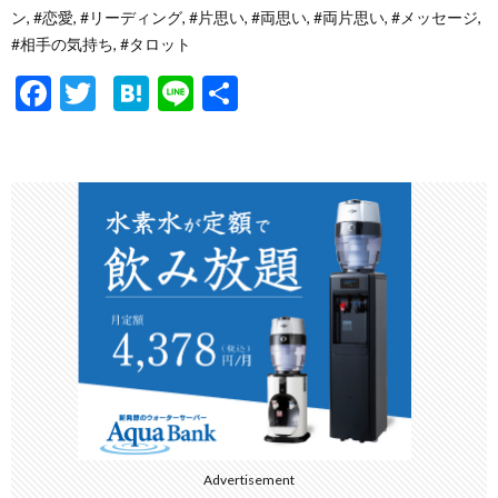
ン, #恋愛, #リーディング, #片思い, #両思い, #両片思い, #メッセージ,
#相手の気持ち, #タロット
F
T
H
Li
共
ac
w
at
n
有
e
itt
e
e
b
er
n
o
a
o
k
Advertisement