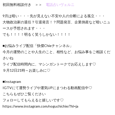
初回無料相談付き ＞＞
電話占いヴェルニ
9月は暗い・・・先が見えない不安や人の分断による孤立・・・
大物政治家の退任？引退発言！？問題発言、企業倒産など暗いニュ
ースが予想されます・・・
でも！！！！明るく笑うしかない！！！！
■お悩みライブ配信「快傑Chieチャンネル」
今月の運勢のことや人生のこと、相性など、お悩み事をご相談くだ
さいね
ライブ配信時間内に、マシンガントークでお応えします♡
９月12日21時～お楽しみに♡
■Instagram
IGTVにて運勢ライブや運気UPにまつわる動画配信中♡
こちらもぜひご覧ください
フォローしてもらえると嬉しいです♡
https://www.instagram.com/noguchichie/?hl=ja