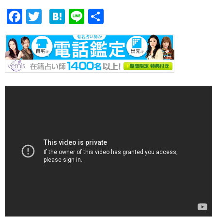
F
T
H
Li
共
ac
w
at
n
有
e
itt
e
e
b
er
n
o
a
o
k