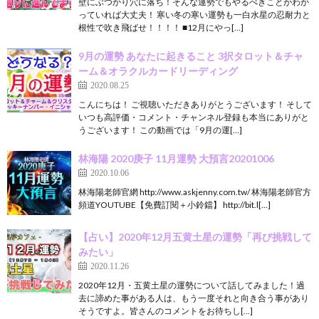
壁にぶつかり穴に落ち！そんな運勢でもやるべきことがわか
っていれば大丈夫！ 寒い冬の寒い運勢も一白水星の忍耐力と
根性で吹き飛ばせ！！！！ ■12月にやっ[…]
9月の運勢 あなたに起きること 3択タロット＆チャ
ーム＆オラクルカードリーディング
2020.08.25
こんにちは！ ご視聴いただきありがとうございます！ そして
いつも高評価・コメント・チャンネル登録も本当にありがと
うございます！ この動画では「9月の運[…]
林海陽 2020庚子 11月運勢 大預言20201006
2020.10.06
林海陽老師官網 http://www.askjenny.com.tw/ 林海陽老師官方
頻道YOUTUBE【免費訂閱＋小鈴鐺】 http://bit.l[…]
【占い】2020年12月五黄土星の運勢「再び挑戦して
みたい」
2020.11.26
2020年12月・五黄土星の運勢について話してみました！過
去に諦めた事がある人は、もう一度それと向き合う事があり
そうですよ。皆さんのコメントをお待ちし[…]