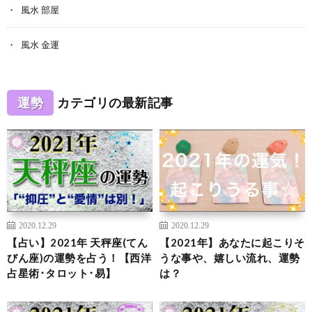
風水 部屋
風水 金運
運勢
カテゴリの最新記事
2020.12.29
2020.12.29
【占い】2021年 天秤座(てん
【2021年】あなたに起こりそ
びん座)の運勢を占う！【西洋
うな事や、嬉しい流れ、運勢
占星術･タロット･易】
は？