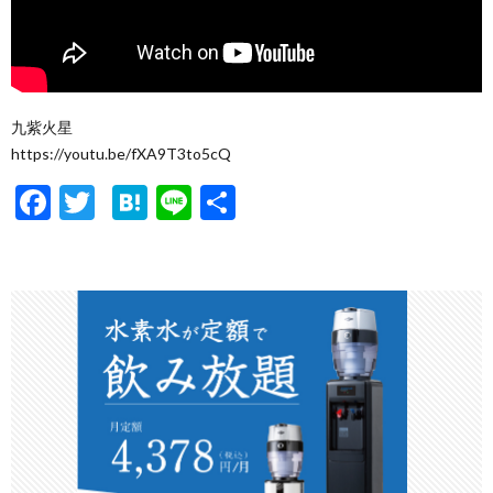
九紫火星
https://youtu.be/fXA9T3to5cQ
F
T
H
Li
共
ac
w
at
n
有
e
itt
e
e
b
er
n
o
a
o
k