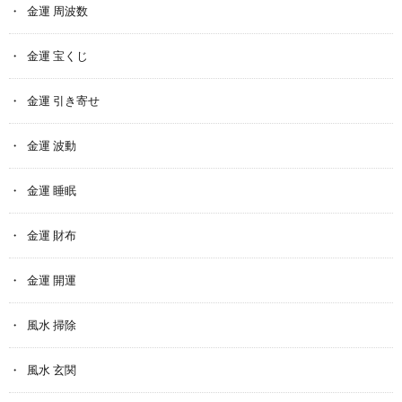
金運 周波数
金運 宝くじ
金運 引き寄せ
金運 波動
金運 睡眠
金運 財布
金運 開運
風水 掃除
風水 玄関