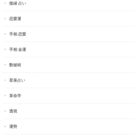
復縁 占い
恋愛運
手相 恋愛
手相 金運
数秘術
星座占い
算命学
透視
運勢