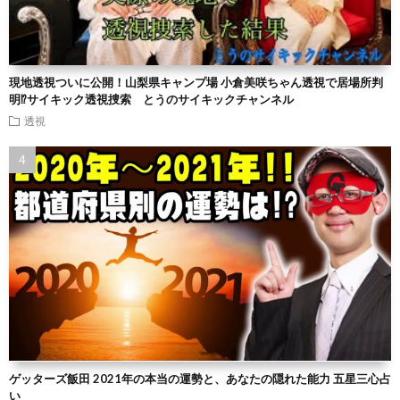
現地透視ついに公開！山梨県キャンプ場 小倉美咲ちゃん透視で居場所判
明⁉︎サイキック透視捜索 とうのサイキックチャンネル
透視
ゲッターズ飯田 2021年の本当の運勢と、あなたの隠れた能力 五星三心占
い