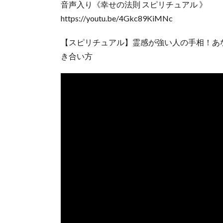
音声入り《幸せの法則 スピリチュアル 》
https://youtu.be/4Gkc89KiMNc
【スピリチュアル】霊感が強い人の手相！あ
き合い方