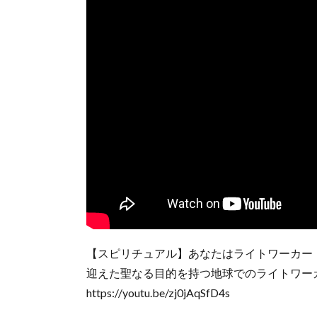
【スピリチュアル】あなたはライトワーカー
迎えた聖なる目的を持つ地球でのライトワー
https://youtu.be/zj0jAqSfD4s