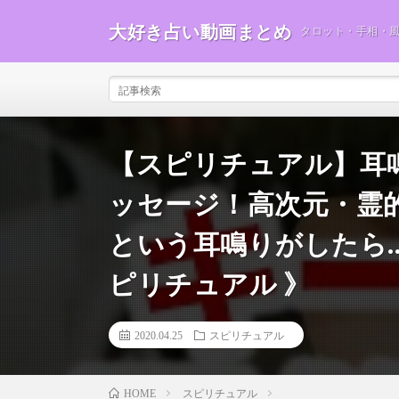
大好き占い動画まとめ
タロット・手相・
【スピリチュアル】耳
ッセージ！高次元・霊
という耳鳴りがしたら
ピリチュアル 》
2020.04.25
スピリチュアル
スピリチュアル
HOME