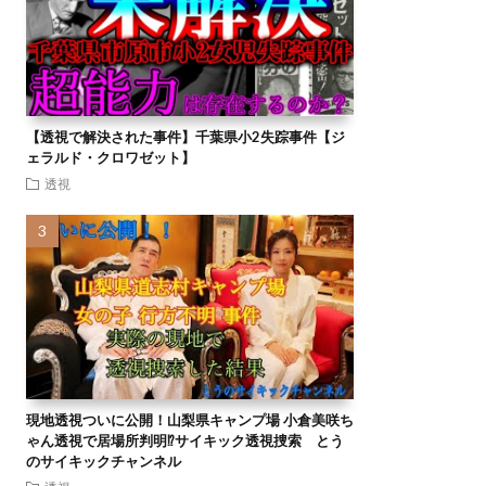
【透視で解決された事件】千葉県小2失踪事件【ジ
ェラルド・クロワゼット】
透視
現地透視ついに公開！山梨県キャンプ場 小倉美咲ち
ゃん透視で居場所判明⁉︎サイキック透視捜索 とう
のサイキックチャンネル