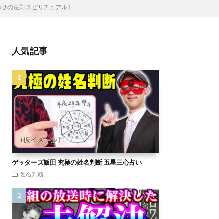
の法則 スピリチュアル 》
人気記事
ゲッターズ飯田 究極の姓名判断 五星三心占い
姓名判断