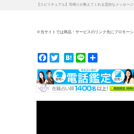
【スピリチュアル】耳鳴りが教えてくれる霊的なメッセージ
※当サイトでは商品・サービスのリンク先にプロモーシ
F
T
H
Li
共
ac
w
at
n
有
e
itt
e
e
b
er
n
o
a
o
k