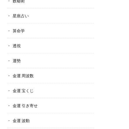
数秘術
星座占い
算命学
透視
運勢
金運 周波数
金運 宝くじ
金運 引き寄せ
金運 波動