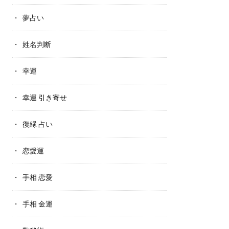
夢占い
姓名判断
幸運
幸運 引き寄せ
復縁 占い
恋愛運
手相 恋愛
手相 金運