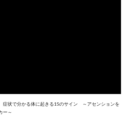
 症状で分かる体に起きる15のサイン ～アセンションを
カー～