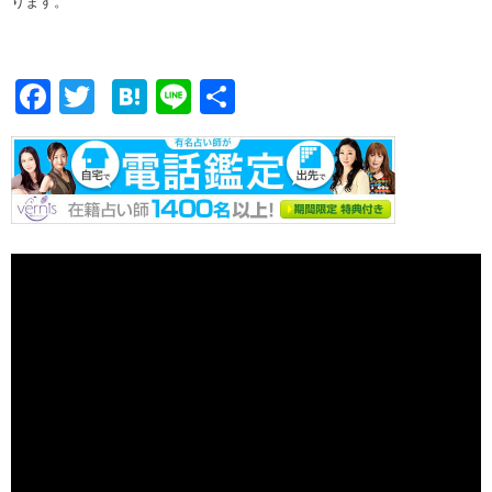
ります。
F
T
H
Li
共
ac
w
at
n
有
e
itt
e
e
b
er
n
o
a
o
k