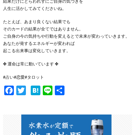
結果だけにとらわれずにご自身の気づきを
人生に活かしてみてくださいね。
たとえば、あまり良くない結果でも
そのカードの結果が全てではありません。
ご自身の今の気持ちや行動を変えるとで未来が変わっていきます。
あなたが発するエネルギーが変われば
起こる出来事は変化していきます。
✤ 運命は常に動いています ✤
#占い#恋愛#タロット
F
T
H
Li
共
ac
w
at
n
有
e
itt
e
e
b
er
n
o
a