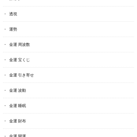
透視
運勢
金運 周波数
金運 宝くじ
金運 引き寄せ
金運 波動
金運 睡眠
金運 財布
金運 開運