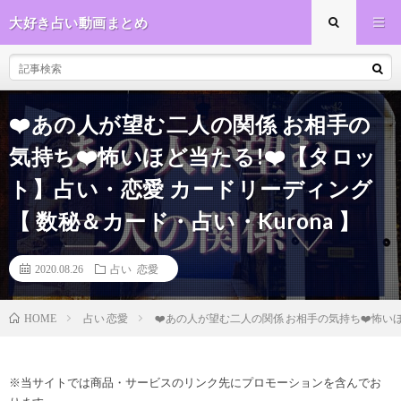
大好き占い動画まとめ
❤️あの人が望む二人の関係 お相手の
気持ち❤️怖いほど当たる!❤️【タロッ
ト】占い・恋愛 カードリーディング
【 数秘＆カード・占い・Kurona 】
2020.08.26
占い 恋愛
占い 恋愛
❤️あの人が望む二人の関係 お相手の気持ち❤️怖いほ
HOME
※当サイトでは商品・サービスのリンク先にプロモーションを含んでお