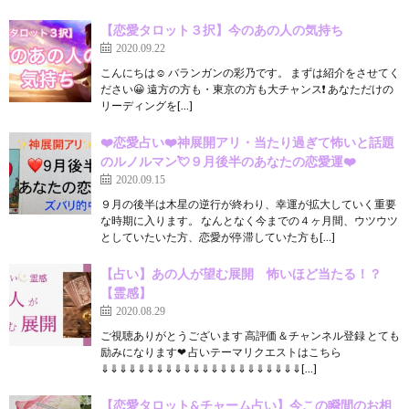
【恋愛タロット３択】今のあの人の気持ち
2020.09.22
こんにちは☺️ バランガンの彩乃です。 まずは紹介をさせてく
ださい😀 遠方の方も・東京の方も大チャンス❗️ あなただけの
リーディングを[…]
❤️恋愛占い❤️神展開アリ・当たり過ぎて怖いと話題
のルノルマン💘９月後半のあなたの恋愛運❤️
2020.09.15
９月の後半は木星の逆行が終わり、幸運が拡大していく重要
な時期に入ります。 なんとなく今までの４ヶ月間、ウツウツ
としていたいた方、恋愛が停滞していた方も[…]
【占い】あの人が望む展開 怖いほど当たる！？
【霊感】
2020.08.29
ご視聴ありがとうございます 高評価＆チャンネル登録 とても
励みになります❤ 占いテーマリクエストはこちら
⇓⇓⇓⇓⇓⇓⇓⇓⇓⇓⇓⇓⇓⇓⇓⇓⇓⇓⇓⇓⇓⇓[…]
【恋愛タロット&チャーム占い】今この瞬間のお相