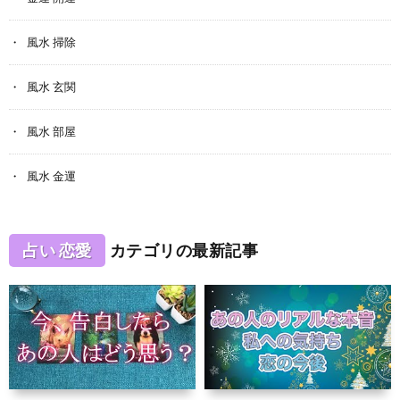
風水 掃除
風水 玄関
風水 部屋
風水 金運
占い 恋愛
カテゴリの最新記事