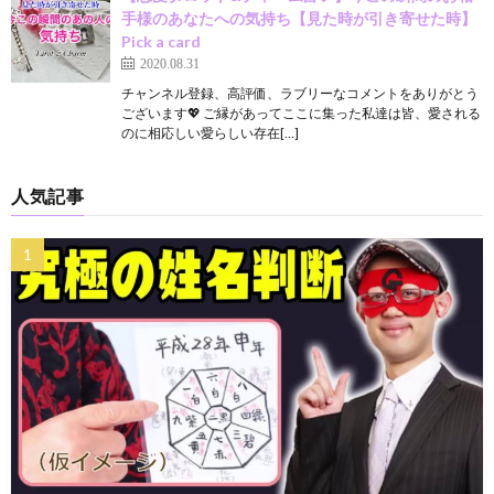
手様のあなたへの気持ち【見た時が引き寄せた時】
Pick a card
2020.08.31
チャンネル登録、高評価、ラブリーなコメントをありがとう
ございます💖 ご縁があってここに集った私達は皆、愛される
のに相応しい愛らしい存在[…]
人気記事