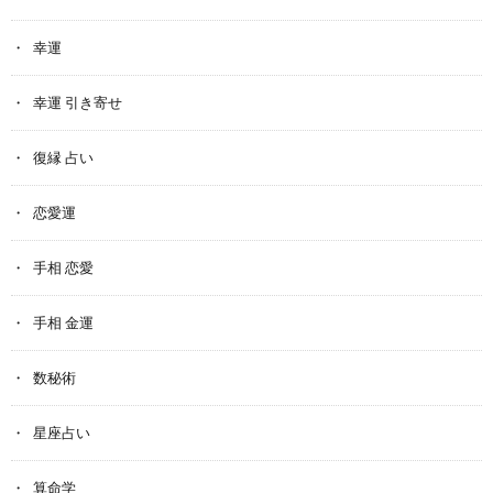
幸運
幸運 引き寄せ
復縁 占い
恋愛運
手相 恋愛
手相 金運
数秘術
星座占い
算命学