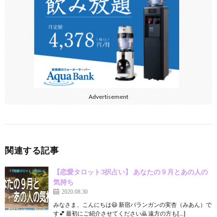
o
k
Advertisement
関連する記事
【恋愛タロット3択占い】 あなたの９月とあの人の
気持ち
2020.08.30
みなさま、こんにちは😃 新宿バランガンの実杏（みあん）で
す💕 最初にご紹介させてください🙇 遠方の方も[…]