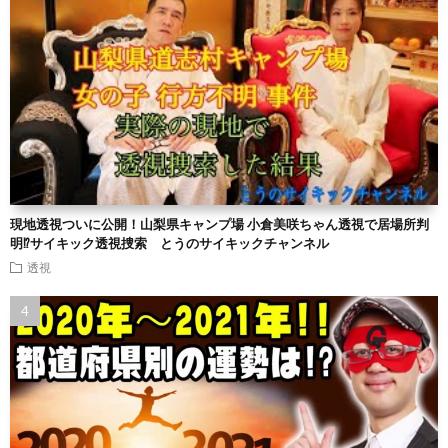
現地透視ついに公開！山梨県キャンプ場 小倉美咲ちゃん透視で居場所判
明⁉︎サイキック透視捜索 とうのサイキックチャンネル
透視