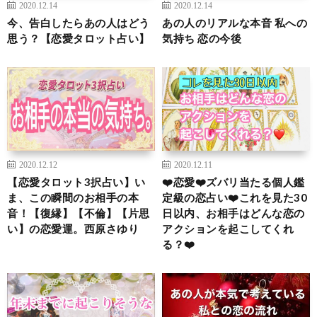
2020.12.14
2020.12.14
今、告白したらあの人はどう
あの人のリアルな本音 私への
思う？【恋愛タロット占い】
気持ち 恋の今後
2020.12.12
2020.12.11
【恋愛タロット3択占い】い
❤️恋愛❤️ズバリ当たる個人鑑
ま、この瞬間のお相手の本
定級の恋占い❤️これを見た30
音！【復縁】【不倫】【片思
日以内、お相手はどんな恋の
い】の恋愛運。西原さゆり
アクションを起こしてくれ
る？❤️