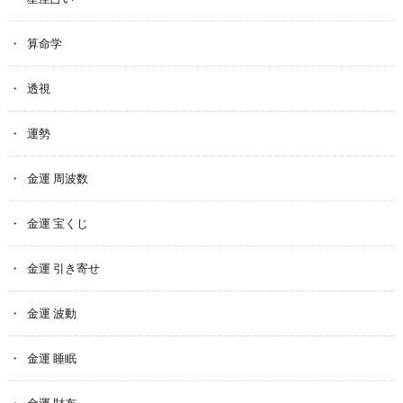
算命学
透視
運勢
金運 周波数
金運 宝くじ
金運 引き寄せ
金運 波動
金運 睡眠
金運 財布