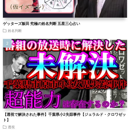
ゲッターズ飯田 究極の姓名判断 五星三心占い
姓名判断
【透視で解決された事件】千葉県小2失踪事件【ジェラルド・クロワゼッ
ト】
透視