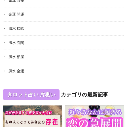
金運 開運
風水 掃除
風水 玄関
風水 部屋
風水 金運
タロット占い 片思い
カテゴリの最新記事