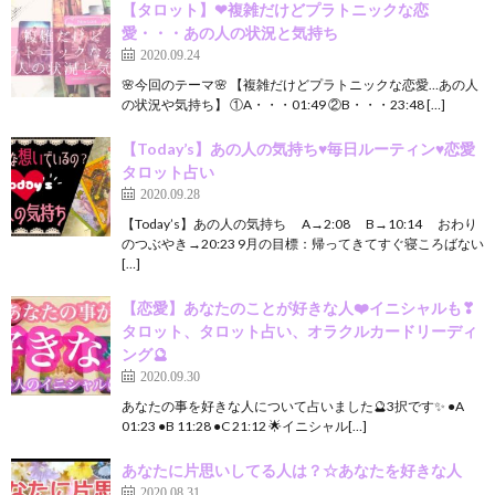
【タロット】❤複雑だけどプラトニックな恋
愛・・・あの人の状況と気持ち
2020.09.24
🌸今回のテーマ🌸 【複雑だけどプラトニックな恋愛…あの人
の状況や気持ち】 ①A・・・01:49 ②B・・・23:48 […]
【Today’s】あの人の気持ち♥毎日ルーティン♥恋愛
タロット占い
2020.09.28
【Today’s】あの人の気持ち A→2:08 B→10:14 おわり
のつぶやき→20:23 9月の目標：帰ってきてすぐ寝ころばない
[…]
【恋愛】あなたのことが好きな人❤️イニシャルも❣
タロット、タロット占い、オラクルカードリーディ
ング🔮
2020.09.30
あなたの事を好きな人について占いました🔮3択です✨ ●A
01:23 ●B 11:28 ●C 21:12 🌟イニシャル[…]
あなたに片思いしてる人は？☆あなたを好きな人
2020.08.31