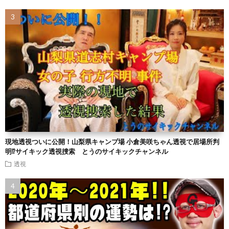
現地透視ついに公開！山梨県キャンプ場 小倉美咲ちゃん透視で居場所判
明⁉︎サイキック透視捜索 とうのサイキックチャンネル
透視