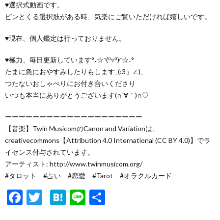
♥選択式動画です。
ピンとくる選択肢がある時、気楽にご覧いただければ嬉しいです。
♥現在、個人鑑定は行っておりません。
♥極力、毎日更新しています°˖☆◝(⁰▿⁰)◜☆˖°
たまに急におやすみしたりもします_(:3」∠)_
つたないおしゃべりにお付き合いくださり
いつも本当にありがとうございます(∩´∀｀)∩♡
ーーーーーーーーーーーーーーーーーーーー
【音楽】Twin MusicomのCanon and Variationは、
creativecommons【Attribution 4.0 International (CC BY 4.0)】でラ
イセンス付与されています。
アーティスト: http://www.twinmusicom.org/
#タロット #占い #恋愛 #Tarot #オラクルカード
F
T
H
Li
共
ac
w
at
n
有