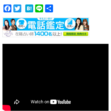
F
T
H
Li
共
ac
w
at
n
有
e
itt
e
e
b
er
n
o
a
o
k