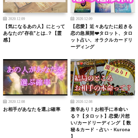
2020.12.09
2020.12.09
【気になるあの人】にとって
【恋愛】近々あなたに起きる
あなたの”存在”とは..？【霊
恋の急展開❤️タロット、タロ
感】
ット占い、オラクルカードリ
ーディング
2020.12.08
2020.12.08
お相手があなたを選ぶ確率
激辛あり！お相手に本命い
る？【タロット】恋愛/片想
い/カードリーディング【 数
秘＆カード・占い・Kurona
】