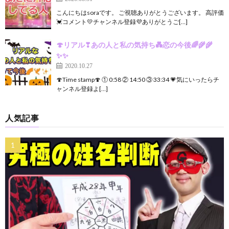
こんにちはsoraです。 ご視聴ありがとうございます。 高評価
💓コメント💛チャンネル登録💜ありがとうご[…]
🍄リアル❣あの人と私の気持ち💑恋の今後🌈🌾🌾
✨✨
2020.10.27
🍄Time stamp🍄 ① 0:58 ② 14:50 ③ 33:34 💗気にいったらチ
ャンネル登録よ[…]
人気記事