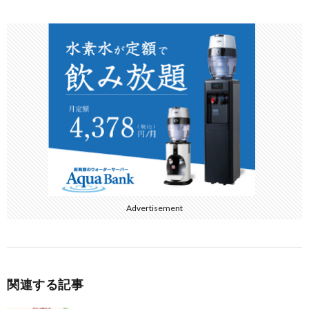
e
itt
e
e
b
er
n
o
a
o
k
Advertisement
関連する記事