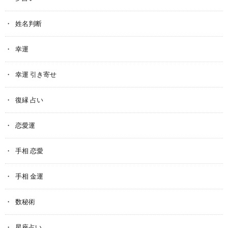
姓名判断
幸運
幸運 引き寄せ
復縁 占い
恋愛運
手相 恋愛
手相 金運
数秘術
星座占い