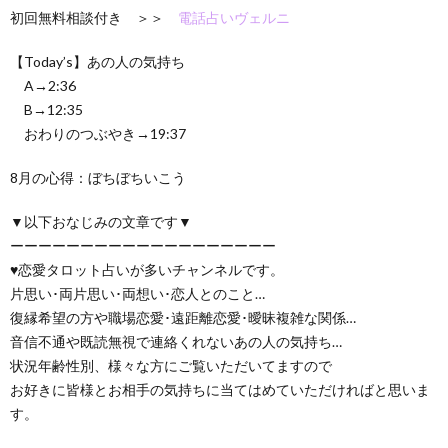
初回無料相談付き ＞＞
電話占いヴェルニ
【Today’s】あの人の気持ち
A→2:36
B→12:35
おわりのつぶやき→19:37
8月の心得：ぼちぼちいこう
▼以下おなじみの文章です▼
ーーーーーーーーーーーーーーーーーーー
♥恋愛タロット占いが多いチャンネルです。
片思い･両片思い･両想い･恋人とのこと…
復縁希望の方や職場恋愛･遠距離恋愛･曖昧複雑な関係…
音信不通や既読無視で連絡くれないあの人の気持ち…
状況年齢性別、様々な方にご覧いただいてますので
お好きに皆様とお相手の気持ちに当てはめていただければと思いま
す。